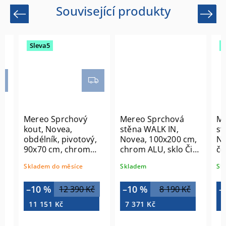
Související produkty
Previous
Next
Sleva5
Slev
Mereo Sprchový
Mereo Sprchová
Mere
kout, Novea,
stěna WALK IN,
stěn
obdélník, pivotový,
Novea, 100x200 cm,
Novea
90x70 cm, chrom
chrom ALU, sklo Čiré
černý
ALU, sklo Čiré
CK10603H
CK10
Skladem do měsíce
Skladem
Sklad
CK12903ZVR
–10 %
–10 %
–10
12 390 Kč
8 190 Kč
11 151 Kč
7 371 Kč
11 0