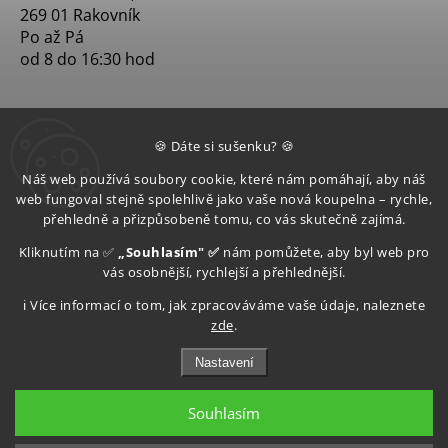
269 01 Rakovník
Po až Pá
od 8 do 16:30 hod
🍪 Dáte si sušenku? 🍪
Náš web používá soubory cookie, které nám pomáhají, aby náš
web fungoval stejně spolehlivě jako vaše nová koupelna – rychle,
přehledně a přizpůsobeně tomu, co vás skutečně zajímá.
Kliknutím na ✅
„Souhlasím" ✅
nám pomůžete, aby byl web pro
vás osobnější, rychlejší a přehlednější.
ℹ️ Více informací o tom, jak zpracováváme vaše údaje, naleznete
zde
.
Nastavení
Souhlasím
Copyright 2026
Aquatop s.r.o
. Všechna práva vyhrazena.
Upravit nastavení cookies