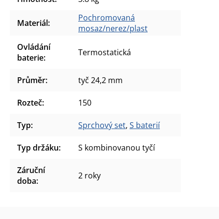
Pochromovaná
Materiál
:
mosaz/nerez/plast
Ovládání
Termostatická
baterie
:
Průměr
:
tyč 24,2 mm
Rozteč
:
150
Typ
:
Sprchový set
,
S baterií
Typ držáku
:
S kombinovanou tyčí
Záruční
2 roky
doba
: