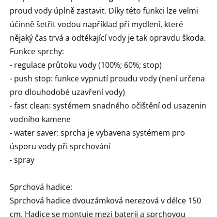
proud vody úplně zastavit. Díky této funkci lze velmi
účinně šetřit vodou například při mydlení, které
nějaký čas trvá a odtékající vody je tak opravdu škoda.
Funkce sprchy:
- regulace průtoku vody (100%; 60%; stop)
- push stop: funkce vypnutí proudu vody (není určena
pro dlouhodobé uzavření vody)
- fast clean: systémem snadného očištění od usazenin
vodního kamene
- water saver: sprcha je vybavena systémem pro
úsporu vody při sprchování
- spray
Sprchová hadice:
Sprchová hadice dvouzámková nerezová v délce 150
cm. Hadice se montuje mezi baterii a sprchovou