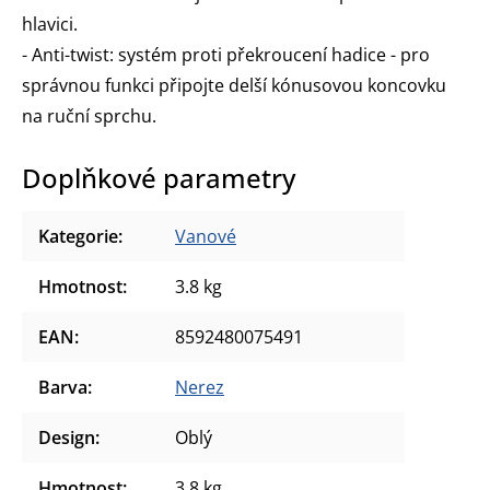
hlavici.
- Anti-twist: systém proti překroucení hadice - pro
správnou funkci připojte delší kónusovou koncovku
na ruční sprchu.
Doplňkové parametry
Kategorie
:
Vanové
Hmotnost
:
3.8 kg
EAN
:
8592480075491
Barva
:
Nerez
Design
:
Oblý
Hmotnost
:
3.8 kg