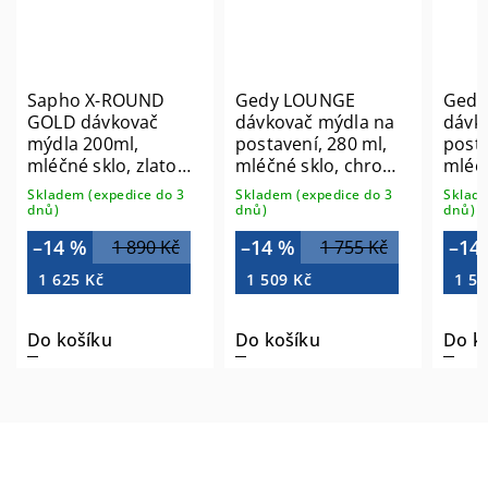
Sapho X-ROUND
Gedy LOUNGE
Gedy
GOLD dávkovač
dávkovač mýdla na
dávk
mýdla 200ml,
postavení, 280 ml,
posta
mléčné sklo, zlato
mléčné sklo, chrom
mléčn
mat XR103GB
545513
mat 
Skladem (expedice do 3
Skladem (expedice do 3
Sklade
dnů)
dnů)
dnů)
–14 %
–14 %
–14
1 890 Kč
1 755 Kč
1 625 Kč
1 509 Kč
1 59
Do košíku
Do košíku
Do k