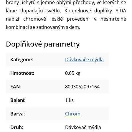
hrany úchytů s jemně oblými přechody, ve kterých se
láme dopadající světlo. Koupelnové doplňky AIDA
nabízí chromově lesklé provedení v nesmrtelné
kombinaci se satinovaným sklem.
Doplňkové parametry
Kategorie
:
Dávkovače mýdla
Hmotnost
:
0.65 kg
EAN
:
8003062097164
Balení
:
1 ks
Barva
:
Chrom
Druh
:
Dávkovač mýdla