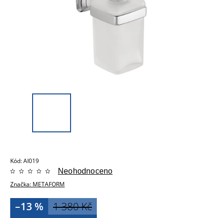
Kód:
AI019
Neohodnoceno
Značka:
METAFORM
–13 %
1 380 Kč