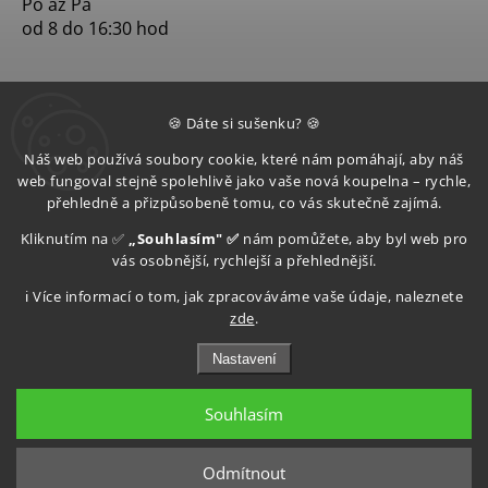
Po až Pá
od 8 do 16:30 hod
🍪 Dáte si sušenku? 🍪
Náš web používá soubory cookie, které nám pomáhají, aby náš
web fungoval stejně spolehlivě jako vaše nová koupelna – rychle,
přehledně a přizpůsobeně tomu, co vás skutečně zajímá.
Kliknutím na ✅
„Souhlasím" ✅
nám pomůžete, aby byl web pro
vás osobnější, rychlejší a přehlednější.
ℹ️ Více informací o tom, jak zpracováváme vaše údaje, naleznete
zde
.
Nastavení
Souhlasím
Copyright 2026
Aquatop s.r.o
. Všechna práva vyhrazena.
Upravit nastavení cookies
Odmítnout
Grafický návrh vytvořil a nakódoval
Shoptak.cz