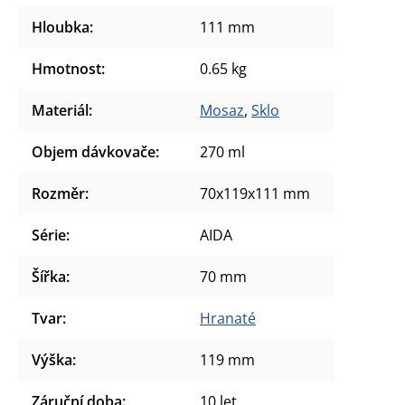
Hloubka
:
111 mm
Hmotnost
:
0.65 kg
Materiál
:
Mosaz
,
Sklo
Objem dávkovače
:
270 ml
Rozměr
:
70x119x111 mm
Série
:
AIDA
Šířka
:
70 mm
Tvar
:
Hranaté
Výška
:
119 mm
Záruční doba
:
10 let