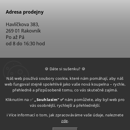
Adresa prodejny
Havlíčkova 383,
269 01 Rakovník
Po až Pá
od 8 do 16:30 hod
🍪 Dáte si sušenku? 🍪
Náš web používá soubory cookie, které nám pomáhají, aby náš
web fungoval stejně spolehlivě jako vaše nová koupelna – rychle,
přehledně a přizpůsobeně tomu, co vás skutečně zajímá.
Kliknutím na ✅
„Souhlasím" ✅
nám pomůžete, aby byl web pro
vás osobnější, rychlejší a přehlednější.
ℹ️ Více informací o tom, jak zpracováváme vaše údaje, naleznete
zde
.