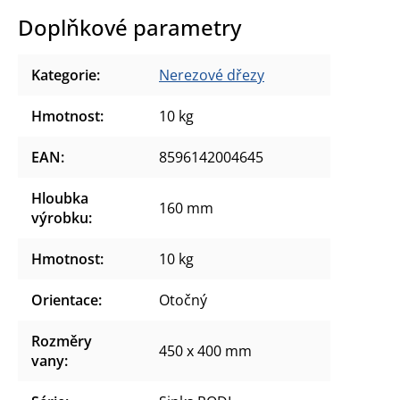
Doplňkové parametry
Kategorie
:
Nerezové dřezy
Hmotnost
:
10 kg
EAN
:
8596142004645
Hloubka
160 mm
výrobku
:
Hmotnost
:
10 kg
Orientace
:
Otočný
Rozměry
450 x 400 mm
vany
: