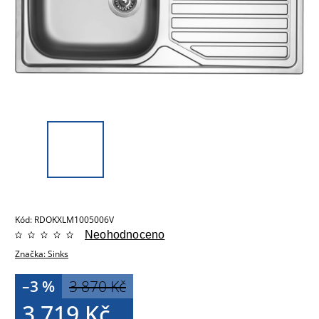
Kód:
RDOKXLM1005006V
Neohodnoceno
Značka:
Sinks
–3 %
3 870 Kč
3 719 Kč