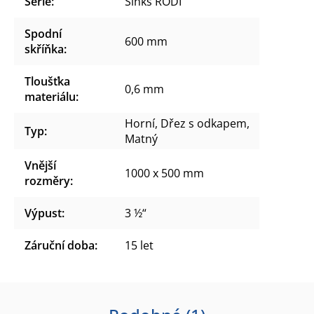
Série
:
Sinks RODI
Spodní
600 mm
skříňka
:
Tloušťka
0,6 mm
materiálu
:
Horní, Dřez s odkapem,
Typ
:
Matný
Vnější
1000 x 500 mm
rozměry
:
Výpust
:
3 ½“
Záruční doba
:
15 let