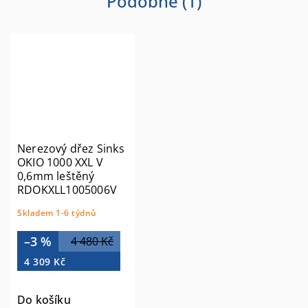
Podobné (1)
Nerezový dřez Sinks
OKIO 1000 XXL V
0,6mm leštěný
RDOKXLL1005006V
Skladem 1-6 týdnů
–3 %
4 480 Kč
4 309 Kč
Do košíku