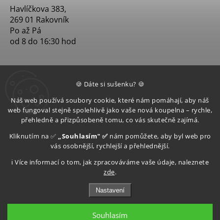
Havlíčkova 383,
269 01 Rakovník
Po až Pá
od 8 do 16:30 hod
🍪 Dáte si sušenku? 🍪
Náš web používá soubory cookie, které nám pomáhají, aby náš
web fungoval stejně spolehlivě jako vaše nová koupelna – rychle,
přehledně a přizpůsobeně tomu, co vás skutečně zajímá.
Kliknutím na ✅
„Souhlasím" ✅
nám pomůžete, aby byl web pro
vás osobnější, rychlejší a přehlednější.
ℹ️ Více informací o tom, jak zpracováváme vaše údaje, naleznete
zde
.
Nastavení
Souhlasím