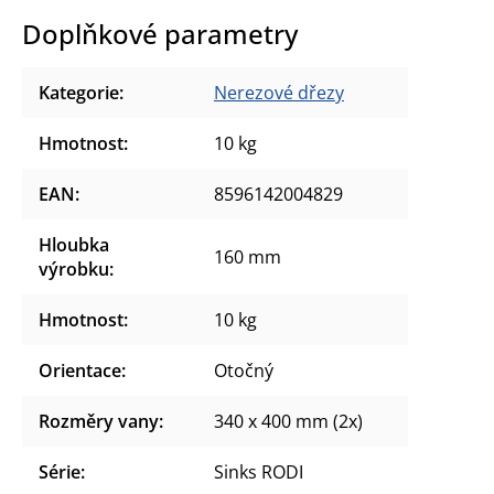
Doplňkové parametry
Kategorie
:
Nerezové dřezy
Hmotnost
:
10 kg
EAN
:
8596142004829
Hloubka
160 mm
výrobku
:
Hmotnost
:
10 kg
Orientace
:
Otočný
Rozměry vany
:
340 x 400 mm (2x)
Série
:
Sinks RODI