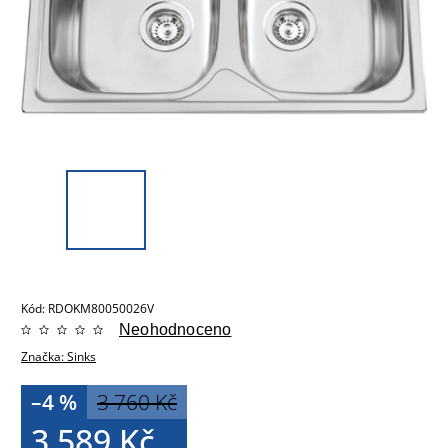
Kód:
RDOKM80050026V
Neohodnoceno
Značka:
Sinks
–4 %
3 760 Kč
3 589 Kč