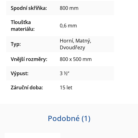
Spodní skříňka
:
800 mm
Tloušťka
0,6 mm
materiálu
:
Horní, Matný,
Typ
:
Dvoudřezy
Vnější rozměry
:
800 x 500 mm
Výpust
:
3 ½“
Záruční doba
:
15 let
Podobné (1)