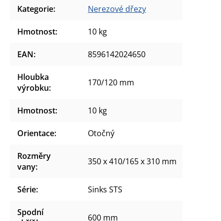
Kategorie
:
Nerezové dřezy
Hmotnost
:
10 kg
EAN
:
8596142024650
Hloubka
170/120 mm
výrobku
:
Hmotnost
:
10 kg
Orientace
:
Otočný
Rozměry
350 x 410/165 x 310 mm
vany
:
Série
:
Sinks STS
Spodní
600 mm