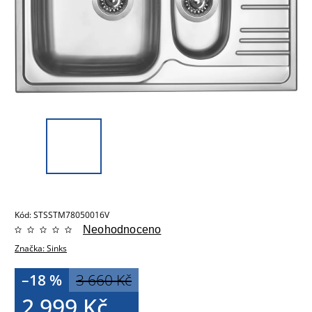
Kód:
STSSTM78050016V
Neohodnoceno
Značka:
Sinks
–18 %
3 660 Kč
2 999 Kč