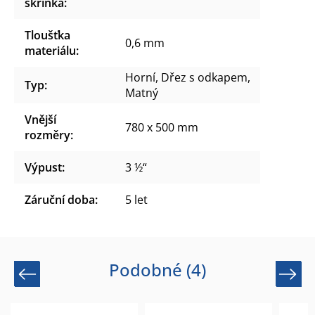
skříňka
:
Tloušťka
0,6 mm
materiálu
:
Horní, Dřez s odkapem,
Typ
:
Matný
Vnější
780 x 500 mm
rozměry
:
Výpust
:
3 ½“
Záruční doba
:
5 let
Podobné (4)
Previous
Next