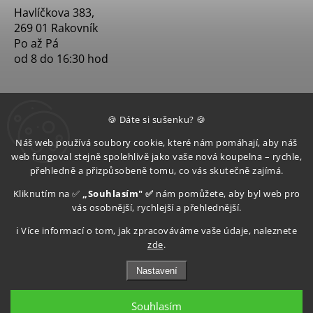
Havlíčkova 383,
269 01 Rakovník
Po až Pá
od 8 do 16:30 hod
🍪 Dáte si sušenku? 🍪
Náš web používá soubory cookie, které nám pomáhají, aby náš
web fungoval stejně spolehlivě jako vaše nová koupelna – rychle,
přehledně a přizpůsobeně tomu, co vás skutečně zajímá.
Kliknutím na ✅
„Souhlasím" ✅
nám pomůžete, aby byl web pro
vás osobnější, rychlejší a přehlednější.
ℹ️ Více informací o tom, jak zpracováváme vaše údaje, naleznete
zde
.
Nastavení
Souhlasím