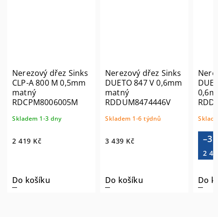
Nerezový dřez Sinks
Nerezový dřez Sinks
Nerez
CLP-A 800 M 0,5mm
DUETO 847 V 0,6mm
DUET
matný
matný
0,6m
RDCPM8006005M
RDDUM8474446V
RDD
Skladem 1-3 dny
Skladem 1-6 týdnů
Sklade
–3 
2 419 Kč
3 439 Kč
2 44
Do košíku
Do košíku
Do k