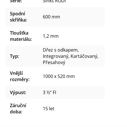
Série
:
Sinks RODI
Spodní
600 mm
skříňka
:
Tloušťka
1,2 mm
materiálu
:
Dřez s odkapem,
Typ
:
Integrovaný, Kartáčovaný,
Přesahový
Vnější
1000 x 520 mm
rozměry
:
Výpust
:
3 ½“ FI
Záruční
15 let
doba
: