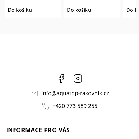
Do košíku
Do košíku
Do k
Facebook
Instagram
info
@
aquatop-rakovnik.cz
+420 773 589 255
INFORMACE PRO VÁS