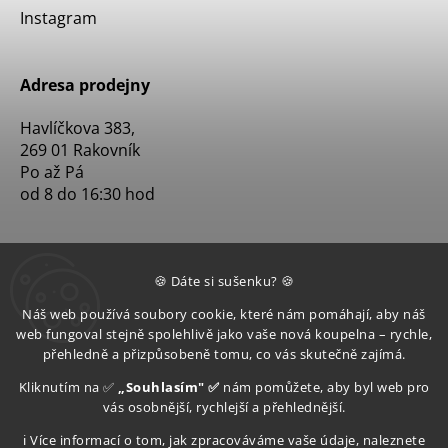
Instagram
Adresa prodejny
Havlíčkova 383,
269 01 Rakovník
Po až Pá
od 8 do 16:30 hod
🍪 Dáte si sušenku? 🍪
Náš web používá soubory cookie, které nám pomáhají, aby náš
web fungoval stejně spolehlivě jako vaše nová koupelna – rychle,
přehledně a přizpůsobeně tomu, co vás skutečně zajímá.
Kliknutím na ✅
„Souhlasím" ✅
nám pomůžete, aby byl web pro
vás osobnější, rychlejší a přehlednější.
ℹ️ Více informací o tom, jak zpracováváme vaše údaje, naleznete