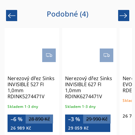
Podobné (4)
Previous
Next
Nerezový dřez Sinks
Nerezový dřez Sinks
Nerez
INVISIBLE 527 FI
INVISIBLE 627 FI
EVO 
1,0mm
1,0mm
RDEV
RDINK5274471V
RDINK6274471V
Sklade
Skladem 1-3 dny
Skladem 1-3 dny
26 76
–6 %
–3 %
28 890 Kč
29 990 Kč
26 989 Kč
29 059 Kč