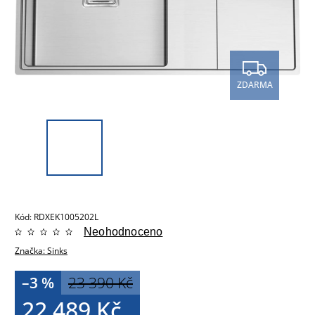
ZDARMA
Kód:
RDXEK1005202L
Neohodnoceno
Značka:
Sinks
–3 %
23 390 Kč
22 489 Kč