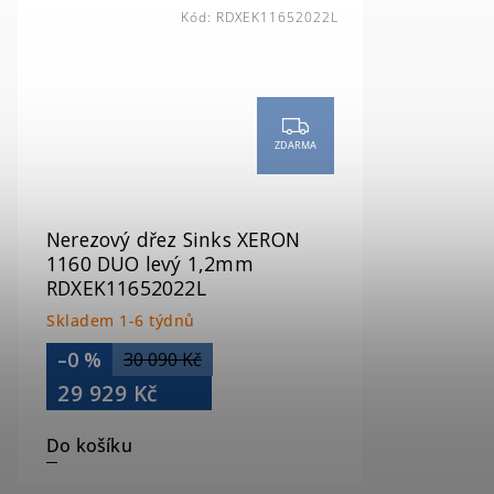
Kód:
RDXEK11652022L
ZDARMA
Nerezový dřez Sinks XERON
1160 DUO levý 1,2mm
RDXEK11652022L
Skladem 1-6 týdnů
–0 %
30 090 Kč
29 929 Kč
Do košíku