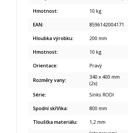
Hmotnost
:
10 kg
EAN
:
8596142004171
Hloubka výrobku
:
200 mm
Hmotnost
:
10 kg
Orientace
:
Pravý
340 x 400 mm
Rozměry vany
:
(2x)
Série
:
Sinks RODI
Spodní skříňka
:
800 mm
Tloušťka materiálu
:
1,2 mm