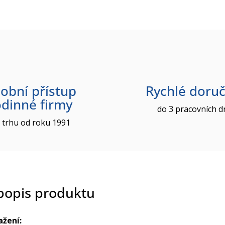
obní přístup
Rychlé doruč
odinné firmy
do 3 pracovních d
 trhu od roku 1991
 popis produktu
ažení: