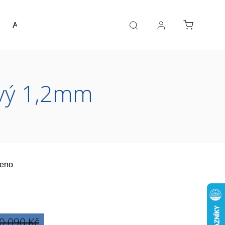
Akce a výprodej
Návrh koupelny
Reference
vý 1,2mm
eno
0 090 Kč