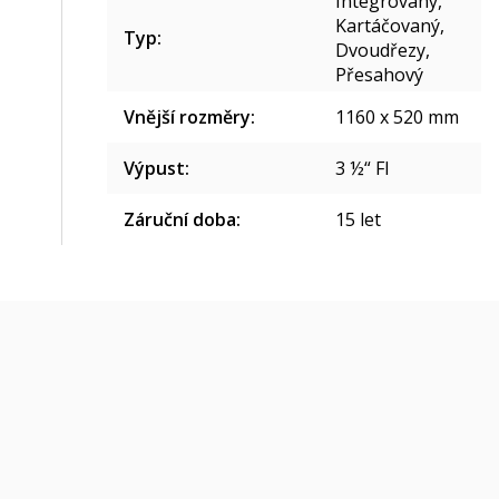
Integrovaný,
Kartáčovaný,
Typ
:
Dvoudřezy,
Přesahový
Vnější rozměry
:
1160 x 520 mm
Výpust
:
3 ½“ FI
Záruční doba
:
15 let