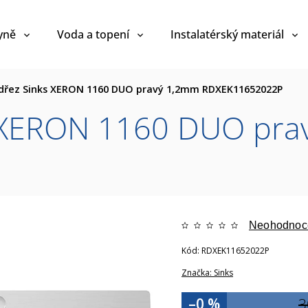
yně
Voda a topení
Instalatérský materiál
dřez Sinks XERON 1160 DUO pravý 1,2mm RDXEK11652022P
s XERON 1160 DUO pra
Neohodnoc
Kód:
RDXEK11652022P
Značka:
Sinks
–0 %
3