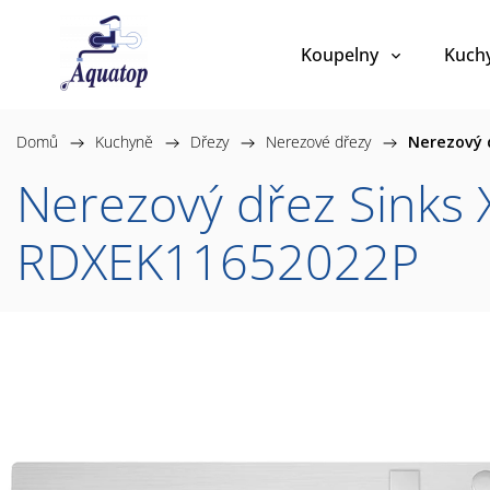
Koupelny
Kuch
Domů
/
Kuchyně
/
Dřezy
/
Nerezové dřezy
/
Nerezový 
Nerezový dřez Sink
RDXEK11652022P