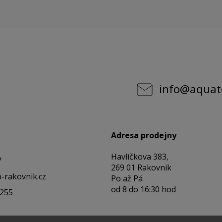
info
@
aquat
Adresa prodejny
Havlíčkova 383,
o
269 01 Rakovník
-rakovnik.cz
Po až Pá
od 8 do 16:30 hod
 255