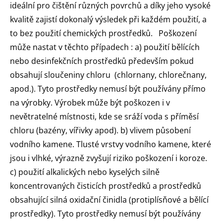
ideální pro čištění různých povrchů a díky jeho vysoké
kvalitě zajistí dokonalý výsledek při každém použití, a
to bez použití chemických prostředků. Poškození
může nastat v těchto případech : a) použití bělících
nebo desinfekčních prostředků především pokud
obsahují sloučeniny chloru (chlornany, chlorečnany,
apod.). Tyto prostředky nemusí být používány přímo
na výrobky. Výrobek může být poškozen i v
nevětratelné místnosti, kde se sráží voda s příměsí
chloru (bazény, vířivky apod). b) vlivem působení
vodního kamene. Tlusté vrstvy vodního kamene, které
jsou i vlhké, výrazně zvyšují riziko poškození i koroze.
c) použití alkalických nebo kyselých silně
koncentrovaných čisticích prostředků a prostředků
obsahující silná oxidační činidla (protiplísňové a bělící
prostředky). Tyto prostředky nemusí být používány