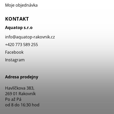
Moje objednávka
KONTAKT
Aquatop s.r.o
info
@
aquatop-rakovnik.cz
+420 773 589 255
Facebook
Instagram
Adresa prodejny
Havlíčkova 383,
269 01 Rakovník
Po až Pá
od 8 do 16:30 hod