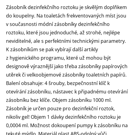
Zásobník dezinfekčního roztoku je skvělým doplňkem
do koupelny. Na toaletách frekventovaných míst jsou
v současnosti módní zásobníky dezinfekčního
roztoku, které jsou jednoduché, až strohé, nejlépe
neviditelné, ale s perfektními technickými parametry.
K zásobníkům se pak vybírají další artikly
z hygienického programu, které už mohou být
designově výraznější jako třeba zásobníky papírových
utěrek či velkoobjemové zásobníky toaletních papírů.
Balení obsahuje: 4 šrouby, bezpečnostní klíč k
otevírání zásobníku, nástavec k připadnému otevírání
zásobníku bez klíče. Objem zásobníku 1000 ml.
Zásobník je určen pouze pro dezinfekční roztok,
nikoliv gel! Objem 1 dávky dezinfekčního roztoku je
0,0004 ml. Možnost dokoupení pumpy k zásobníku na
tekuté mýdlo. Materiál plast ABS-odolný vůči