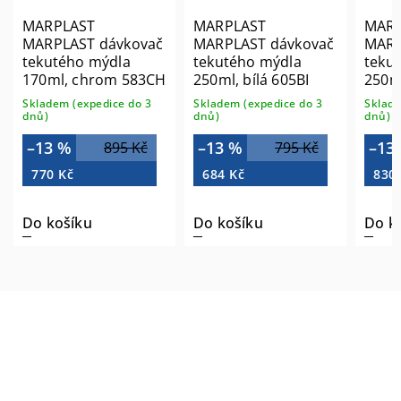
MARPLAST
MARPLAST
MARP
MARPLAST dávkovač
MARPLAST dávkovač
MARP
tekutého mýdla
tekutého mýdla
teku
170ml, chrom 583CH
250ml, bílá 605BI
250m
Skladem (expedice do 3
Skladem (expedice do 3
Sklade
dnů)
dnů)
dnů)
–13 %
–13 %
–13
895 Kč
795 Kč
770 Kč
684 Kč
830
Do košíku
Do košíku
Do k