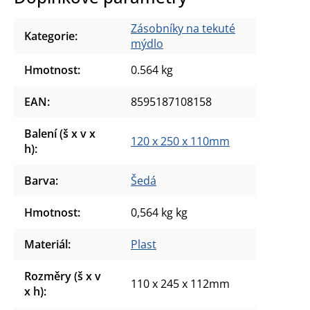
Zásobníky na tekuté
Kategorie
:
mýdlo
Hmotnost
:
0.564 kg
EAN
:
8595187108158
Balení (š x v x
120 x 250 x 110mm
h)
:
Barva
:
Šedá
Hmotnost
:
0,564 kg kg
Materiál
:
Plast
Rozměry (š x v
110 x 245 x 112mm
x h)
: