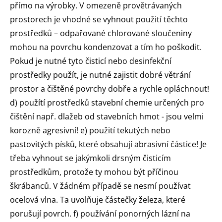
přímo na výrobky. V omezeně provětrávaných
prostorech je vhodné se vyhnout použití těchto
prostředků – odpařované chlorované sloučeniny
mohou na povrchu kondenzovat a tím ho poškodit.
Pokud je nutné tyto čisticí nebo desinfekční
prostředky použít, je nutné zajistit dobré větrání
prostor a čištěné povrchy dobře a rychle opláchnout!
d) použítí prostředků stavební chemie určených pro
čištění např. dlažeb od stavebních hmot - jsou velmi
korozně agresivní! e) použití tekutých nebo
pastovitých písků, které obsahují abrasivní částice! Je
třeba vyhnout se jakýmkoli drsným čisticím
prostředkům, protože ty mohou být příčinou
škrábanců. V žádném případě se nesmí používat
ocelová vlna. Ta uvolňuje částečky železa, které
porušují povrch. f) používání ponorných lázní na