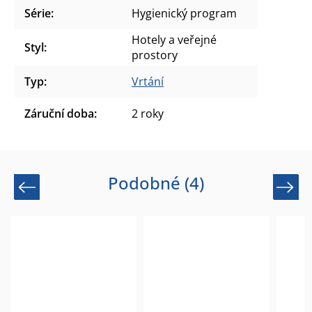
Série
:
Hygienický program
Hotely a veřejné
Styl
:
prostory
Typ
:
Vrtání
Záruční doba
:
2 roky
Podobné (4)
Previous
Next