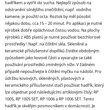
hadříkem a vytřít do sucha. Nejlepší způsob na
odstranění silnějšího znečištění, např. vodního
kamene, je použití octa. Roztok by měl působit
nějakou dobu, cca 15 – 20 minut. Po aplikaci je nutné
výrobek dobře opláchnout čistou vodou. Na plochy
výrobků z ABS plastů je nutné používat bezchlorové
prostředky ! Např. na čištění skla. Skleněné a
keramické příslušenství doplňků čistěte obdobným
způsobem jako kovové části a vyvarujte se také
používání prostředků zmíněných níže. V žádném
případě nepoužívejte k čištění myčku na nádobí. Pro
údržbu kovových, skleněných, plastových a
keramického přílsušenství stačí používat hadřík, který
lze objednat pod následujícími artiklovými čísly: RP
1005, RP 1005 SET, RP 1006 a RP 1006 SET. Tento
hadřík je skvělým posmocníkem v domácnosti. Je