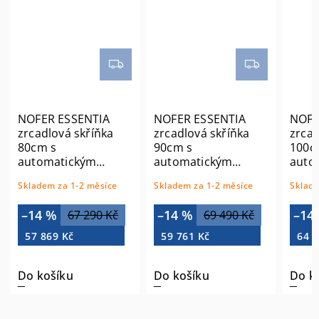
NOFER ESSENTIA
NOFER ESSENTIA
NOFE
zrcadlová skříňka
zrcadlová skříňka
zrcad
80cm s
90cm s
100c
automatickým
automatickým
auto
dávkovačem mýdla a
dávkovačem mýdla a
dávk
Skladem za 1-2 měsíce
Skladem za 1-2 měsíce
Sklade
zásobníkem na
zásobníkem na
záso
papírové ručníky
papírové ručníky
papír
–14 %
–14 %
–14
67 290 Kč
69 490 Kč
MUM000124
MUM000125
MUM
57 869 Kč
59 761 Kč
64 4
Do košíku
Do košíku
Do k