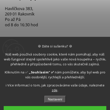
Havlíčkova 383,
269 01 Rakovník
Po až Pá
od 8 do 16:30 hod
🍪 Dáte si sušenku? 🍪
Náš web používá soubory cookie, které nám pomáhají, aby náš
web fungoval stejně spolehlivě jako vaše nová koupelna – rychle,
přehledně a přizpůsobeně tomu, co vás skutečně zajímá.
Kliknutím na ✅
„Souhlasím" ✅
nám pomůžete, aby byl web pro
vás osobnější, rychlejší a přehlednější.
ℹ️ Více informací o tom, jak zpracováváme vaše údaje, naleznete
zde
.
Nastavení