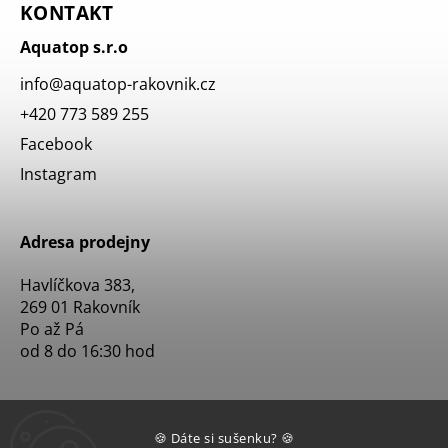
KONTAKT
Aquatop s.r.o
info
@
aquatop-rakovnik.cz
+420 773 589 255
Facebook
Instagram
Adresa prodejny
Havlíčkova 383,
269 01 Rakovník
Po až Pá
od 8 do 16:30 hod
🍪 Dáte si sušenku? 🍪