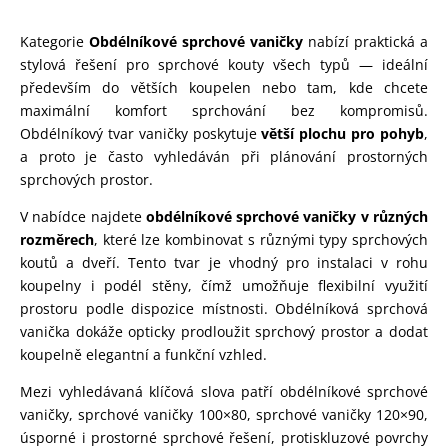
Kategorie
Obdélníkové sprchové vaničky
nabízí praktická a
stylová řešení pro sprchové kouty všech typů — ideální
především do větších koupelen nebo tam, kde chcete
maximální komfort sprchování bez kompromisů.
Obdélníkový tvar vaničky poskytuje
větší plochu pro pohyb
,
a proto je často vyhledáván při plánování prostorných
sprchových prostor.
V nabídce najdete
obdélníkové sprchové vaničky v různých
rozměrech
, které lze kombinovat s různými typy sprchových
koutů a dveří. Tento tvar je vhodný pro instalaci v rohu
koupelny i podél stěny, čímž umožňuje flexibilní využití
prostoru podle dispozice místnosti. Obdélníková sprchová
vanička dokáže opticky prodloužit sprchový prostor a dodat
koupelně elegantní a funkční vzhled.
Mezi vyhledávaná klíčová slova patří obdélníkové sprchové
vaničky, sprchové vaničky 100×80, sprchové vaničky 120×90,
úsporné i prostorné sprchové řešení, protiskluzové povrchy