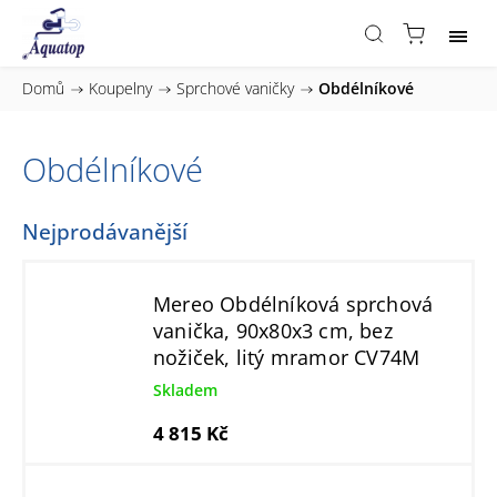
Domů
/
Koupelny
/
Sprchové vaničky
/
Obdélníkové
Obdélníkové
Nejprodávanější
Mereo Obdélníková sprchová
vanička, 90x80x3 cm, bez
nožiček, litý mramor CV74M
Skladem
4 815 Kč