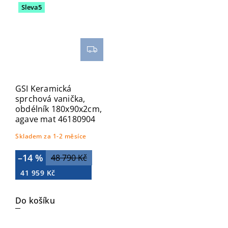
Sleva5
GSI Keramická
sprchová vanička,
obdélník 180x90x2cm,
agave mat 46180904
Skladem za 1-2 měsíce
–14 %
48 790 Kč
41 959 Kč
Do košíku