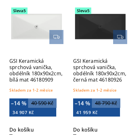
Nejdražší
Sleva5
Sleva5
Abecedně
GSI Keramická
GSI Keramická
sprchová vanička,
sprchová vanička,
obdélník 180x90x2cm,
obdélník 180x90x2cm,
bílá mat 46180909
černá mat 46180926
Skladem za 1-2 měsíce
Skladem za 1-2 měsíce
–14 %
–14 %
40 590 Kč
48 790 Kč
34 907 Kč
41 959 Kč
Do košíku
Do košíku