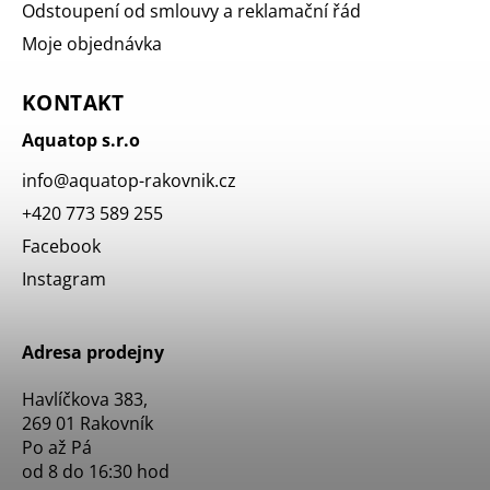
Odstoupení od smlouvy a reklamační řád
Moje objednávka
KONTAKT
Aquatop s.r.o
info
@
aquatop-rakovnik.cz
+420 773 589 255
Facebook
Instagram
Adresa prodejny
Havlíčkova 383,
269 01 Rakovník
Po až Pá
od 8 do 16:30 hod