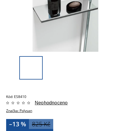
Kód:
ES8410
Neohodnoceno
Značka:
Polysan
–13 %
825 Kč