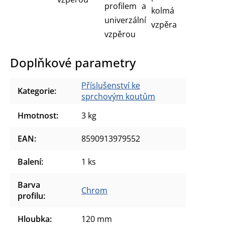
profilem a
kolmá
univerzální
vzpěra
vzpěrou
Doplňkové parametry
Příslušenství ke
Kategorie
:
sprchovým koutům
Hmotnost
:
3 kg
EAN
:
8590913979552
Balení
:
1 ks
Barva
Chrom
profilu
:
Hloubka
:
120 mm