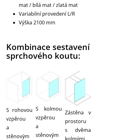
mat / bílá mat / zlatá mat
Variabilní provedení L/R
Výška 2100 mm
Kombinace sestavení
sprchového koutu:
S kolmou
S rohovou
Zástěna v
vzpěrou
vzpěrou
prostoru
a
a
s dvěma
stěnovým
stěnovým
kolmými