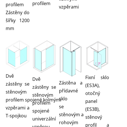
profilem
profilem
vzpěrami
Zástěny do
šířky 1200
mm
Dvě
Fixní sklo
Dvě
Zástěna a
zástěny se
(ES3A),
zástěny se
přídavné
stěnovým
otočný
stěnovým
sklo
profilem spojené kolmými
panel
profilem
se
vzpěrami a
(ES3B),
spojené
stěnovým a
T-spojkou
stěnový
univerzální
rohovým
profil a
vzpěrou