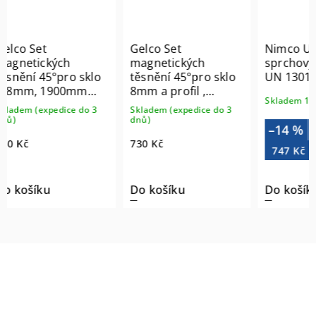
Gelco Set
Nimco UNIX Stěrka
magnetických
sprchových koutů
 sklo
těsnění 45°pro sklo
UN 13012-26
mm
8mm a profil ,
Skladem 1-3 dny
2000mm (2ks)
do 3
Skladem (expedice do 3
NDGD03
dnů)
–14 %
869 Kč
730 Kč
747 Kč
Do košíku
Do košíku