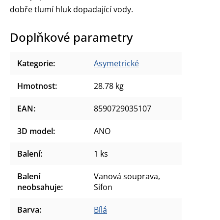
dobře tlumí hluk dopadající vody.
Doplňkové parametry
Kategorie
:
Asymetrické
Hmotnost
:
28.78 kg
EAN
:
8590729035107
3D model
:
ANO
Balení
:
1 ks
Balení
Vanová souprava,
neobsahuje
:
Sifon
Barva
:
Bílá