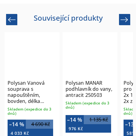
Související produkty
Previous
Next
Vanová
Polysan MANAR
Polysan Krycí lišta
 s
podhlavník do vany,
pro vany a vaničky
ním,
antracit 250503
2x 1950mm, 2x ro
délka
2x zakončení, bílá
Skladem (expedice do 3
átka
91020
dnů)
pedice do 3
Skladem (expedice do 
hrom 71851
dnů)
–14 %
1 135 Kč
–13 %
4 690 Kč
675 K
976 Kč
581 Kč