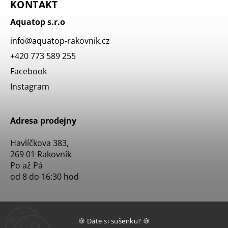
KONTAKT
Aquatop s.r.o
info
@
aquatop-rakovnik.cz
+420 773 589 255
Facebook
Instagram
Adresa prodejny
Havlíčkova 383,
269 01 Rakovník
Po až Pá
od 8 do 16:30 hod
🍪 Dáte si sušenku? 🍪