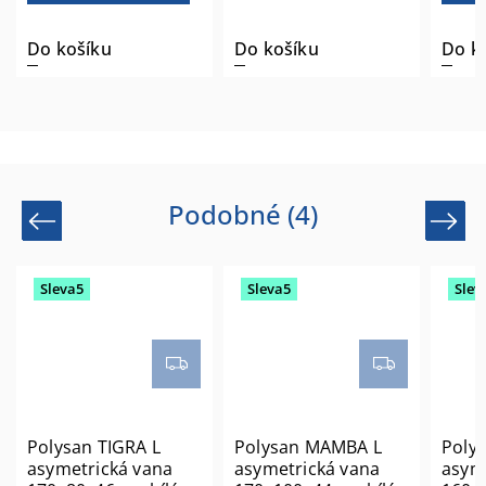
u
Do košíku
Do košíku
Podobné (4)
Previous
Next
Sleva5
Sleva5
Sleva5
lysan TIGRA L
Polysan MAMBA L
Polysan P
ymetrická vana
asymetrická vana
asymetric