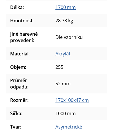
Délka
:
1700 mm
Hmotnost
:
28.78 kg
Jiné barevné
Dle vzorníku
provedení
:
Materiál
:
Akrylát
Objem
:
255 l
Průměr
52 mm
odpadu
:
Rozměr
:
170x100x47 cm
Šířka
:
1000 mm
Tvar
:
Asymetrické