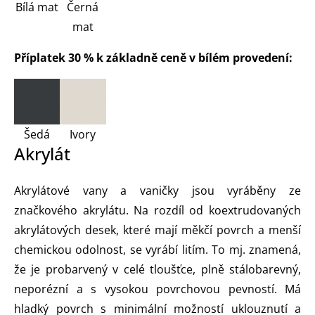
Bílá mat
Černá
mat
Příplatek 30 % k základně ceně v bílém provedení:
Šedá
Ivory
Akrylát
Akrylátové vany a vaničky jsou vyráběny ze
značkového akrylátu. Na rozdíl od koextrudovaných
akrylátových desek, které mají měkčí povrch a menší
chemickou odolnost, se vyrábí litím. To mj. znamená,
že je probarvený v celé tloušťce, plně stálobarevný,
neporézní a s vysokou povrchovou pevností. Má
hladký povrch s minimální možností uklouznutí a