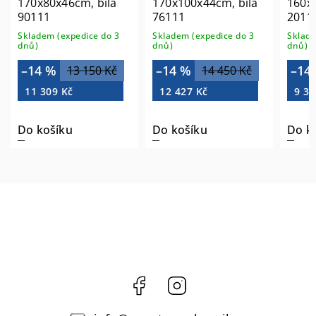
0x80x46cm, bílá
170x100x44cm, bílá
160x80x44c
0111
76111
20111
ladem (expedice do 3
Skladem (expedice do 3
Skladem (exp
ů)
dnů)
dnů)
14 %
–14 %
–14 %
13 150 Kč
14 450 Kč
1
11 309 Kč
12 427 Kč
9 365 Kč
o košíku
Do košíku
Do košíku
Facebook
Instagram