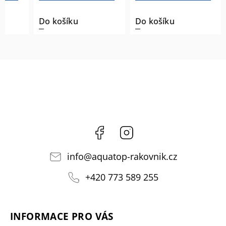
Do košíku
Do košíku
Do k
Facebook
Instagram
info
@
aquatop-rakovnik.cz
+420 773 589 255
INFORMACE PRO VÁS