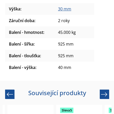
Výška
:
30 mm
Záruční doba
:
2 roky
Balení - hmotnost
:
45.000 kg
Balení - šířka
:
925 mm
Balení - tloušťka
:
925 mm
Balení - výška
:
40 mm
Související produkty
Previous
Next
Sleva5
Slev