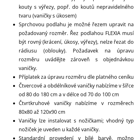
kouty s výřezy, popř. do koutů nepravidelného
tvaru (vaničky s úkosem)
Sprchovou podlahu je možné řezem upravit na
požadovaný rozměr. Řez podlahou FLEXIA musí
být rovný (krácení, úkosy, výřezy), nelze řezat do
rádiusu (oblouky). Požadavek na úpravu
rozměru uvádějte zároveň s objednávkou
vaničky.
Příplatek za úpravu rozměru dle platného ceníku
Čtvercové a obdélníkové vaničky nabízíme v šířce
od 80 do 180 cm a v délce od 70 do 100 cm
Čtvrtkruhové vaničky nabízíme v rozměrech
80x80 až 120x90 cm
Vaničky lze instalovat s nožičkami; vhodný typ
nožiček je uveden u každé vaničky.
Standardní provedení v bílé barvě, možno