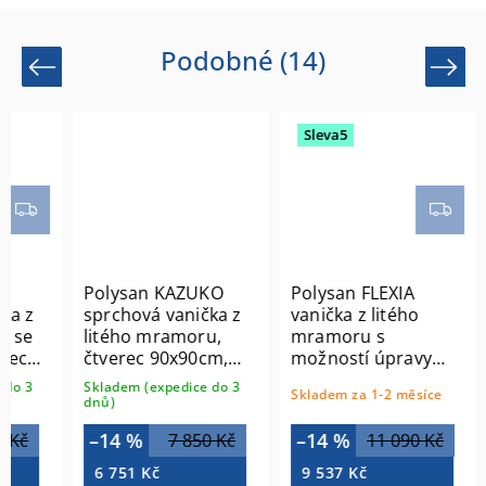
Podobné (14)
Previous
Next
Sleva5
Polysan KAZUKO
Polysan FLEXIA
Poly
sprchová vanička z
vanička z litého
vanič
litého mramoru,
mramoru s
mram
čtverec 90x90cm,
možností úpravy
možn
bílá 40332
rozměru, 100x90cm,
rozm
Skladem (expedice do 3
Sklade
Skladem za 1-2 měsíce
bílá mat 72925MAT
čern
dnů)
dnů)
–14 %
–14 %
–14
7 850 Kč
11 090 Kč
6 751 Kč
9 537 Kč
7 90