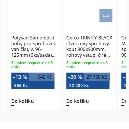
Polysan Samolepící
Gelco TRINITY BLACK
Gelc
nohy pro sprchovou
čtvercový sprchový
MATT
vaničku, v. 96-
kout 900x900mm,
sprc
125mm (6ks/sada)
rohový vstup, čiré
900x
PV006
sklo GT2290-90C-B
vstup
Skladem (expedice do 3
Skladem (expedice do 3
Sklade
GT22
dnů)
dnů)
dnů)
–13 %
–20 %
–20
645 Kč
27 750 Kč
555 Kč
22 200 Kč
23 0
Do košíku
Do košíku
Do k