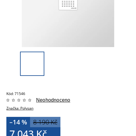
Kód:
71546
Neohodnoceno
Značka:
Polysan
–14 %
8 190 Kč
7 043 Kč