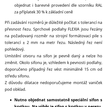
objednat i barevné provedení dle vzorníku RAL
za příplatek 30 % k základní ceně
Při zadávání rozměrů je důležité počítat s tolerancí na
přesnost řezu. Sprchové podlahy FLEXIA jsou řezány
na požadovaný rozměr na strojní formátovací pile s
tolerancí ± 2 mm na metr řezu. Následný řez není
pohledový.
Umístění otvoru na sifon je pevně daný a nelze ho
změnit. Okolo sifonu je, vzhledem k pevnosti podlahy,
doporučeno případný řez vést minimálně 15 cm od
středu sifonu.
Z důvodu dilatace nedoporučujeme montáž vaniček
pod obklad.
Nutno objednat samostatně speciální sifon s
krytkou. Na výběr je sifon s krytkou v nerezu,