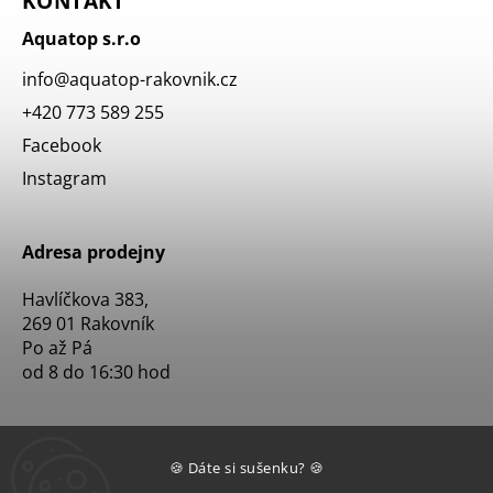
KONTAKT
Aquatop s.r.o
info
@
aquatop-rakovnik.cz
+420 773 589 255
Facebook
Instagram
Adresa prodejny
Havlíčkova 383,
269 01 Rakovník
Po až Pá
od 8 do 16:30 hod
🍪 Dáte si sušenku? 🍪