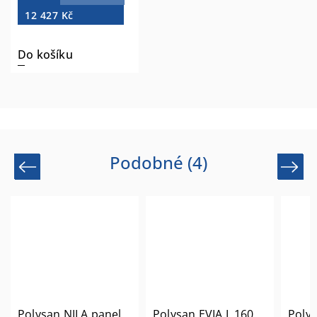
12 427 Kč
Do košíku
Podobné (4)
Previous
Next
Polysan NILA panel
Polysan EVIA L 160
Polys