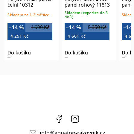
čelní 10312
panel rohový 11813
pane
Skladem (expedice do 3
Skladem za 1-2 měsíce
Sklade
dnů)
–14 %
–14 %
–14
4 990 Kč
5 350 Kč
4 291 Kč
4 601 Kč
4 60
Do košíku
Do košíku
Do k
Facebook
Instagram
info
@
aquatop-rakovnik.cz