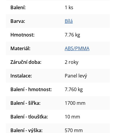
Balení
:
1 ks
Barva
:
Bílá
Hmotnost
:
7.76 kg
Materiál
:
ABS/PMMA
Záruční doba
:
2 roky
Instalace
:
Panel levý
Balení - hmotnost
:
7.760 kg
Balení - šířka
:
1700 mm
Balení - tloušťka
:
10 mm
Balení - výška
:
570 mm