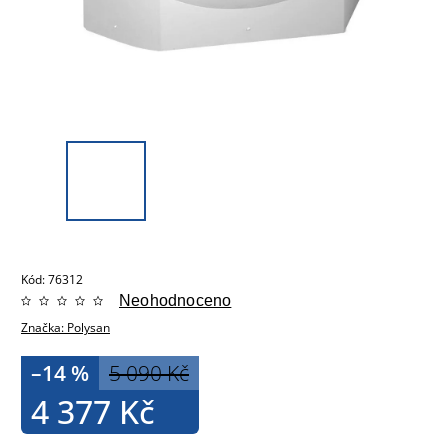
Kód:
76312
Neohodnoceno
Značka:
Polysan
–14 %
5 090 Kč
4 377 Kč