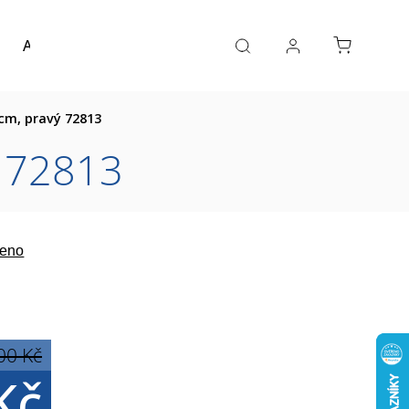
Akce a výprodej
Návrh koupelny
Reference
9cm, pravý 72813
ý 72813
eno
00 Kč
Kč