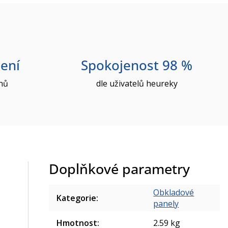
ení
Spokojenost 98 %
nů
dle uživatelů heureky
Doplňkové parametry
Obkladové
Kategorie
:
panely
Hmotnost
:
2.59 kg