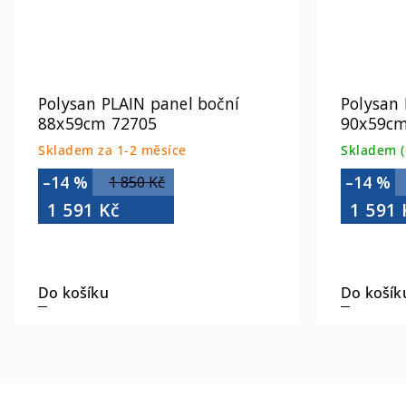
Polysan PLAIN panel boční
Polysan 
88x59cm 72705
90x59cm
Skladem za 1-2 měsíce
Skladem (
–14 %
–14 %
1 850 Kč
1 591 Kč
1 591 
Do košíku
Do košík