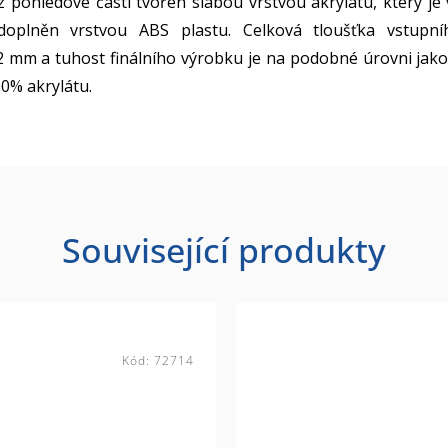
pohledové části tvořen slabou vrstvou akrylátu, který je 
doplněn vrstvou ABS plastu. Celková tloušťka vstupní
,2 mm a tuhost finálního výrobku je na podobné úrovni jako
0% akrylátu.
Související produkty
Kód:
72714