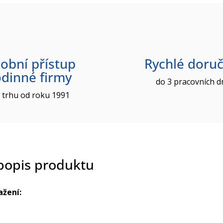
obní přístup
Rychlé doruč
odinné firmy
do 3 pracovních d
 trhu od roku 1991
 popis produktu
ažení: