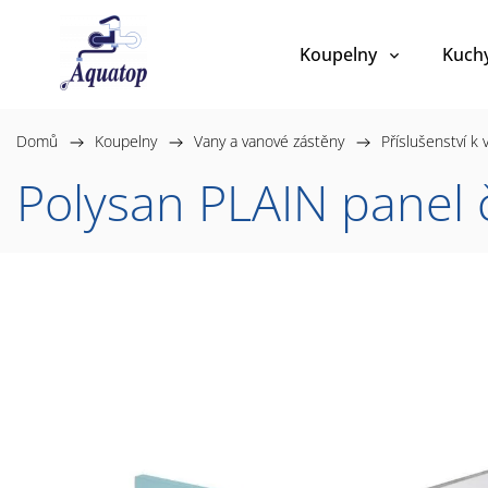
Koupelny
Kuch
Domů
/
Koupelny
/
Vany a vanové zástěny
/
Příslušenství k
Polysan PLAIN panel 