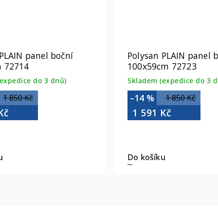
PLAIN panel boční
Polysan PLAIN panel 
 72714
100x59cm 72723
expedice do 3 dnů)
Skladem (expedice do 3 d
–14 %
1 850 Kč
1 850 Kč
Kč
1 591 Kč
u
Do košíku