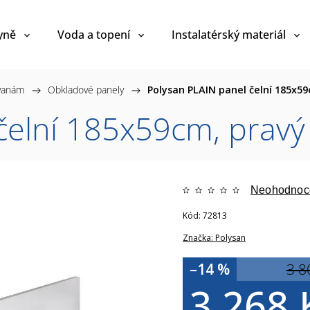
yně
Voda a topení
Instalatérský materiál
 vanám
/
Obkladové panely
/
Polysan PLAIN panel čelní 185x5
čelní 185x59cm, prav
Neohodnoc
Kód:
72813
Značka:
Polysan
–14 %
3 8
3 268 