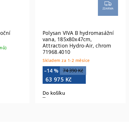
ZDARMA
boční
Polysan VIVA B hydromasážní
vana, 185x80x47cm,
Attraction Hydro-Air, chrom
nů)
71968.4010
Skladem za 1-2 měsíce
–14 %
74 390 Kč
63 975 Kč
Do košíku