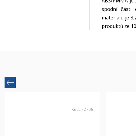
ABS/PMMA je z 
spodní části 
materiálu je 3
produktů ze 10
Previous
Kód:
72705