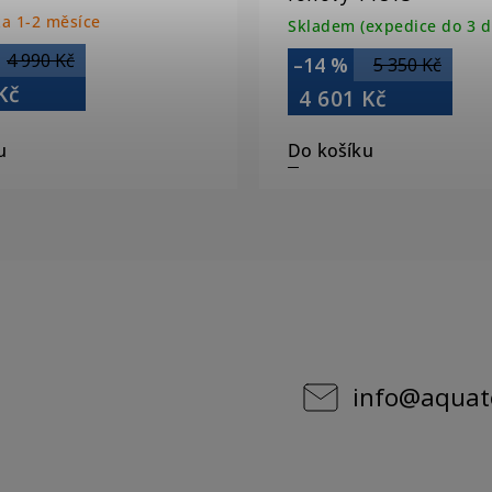
a 1-2 měsíce
Skladem (expedice do 3 d
4 990 Kč
–14 %
5 350 Kč
Kč
4 601 Kč
u
Do košíku
info
@
aquat