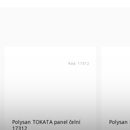
Kód:
17312
Polysan TOKATA panel čelní
Polysan 
17312