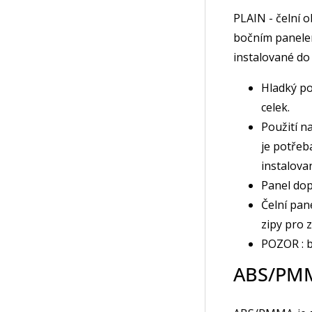
PLAIN - čelní 
bočním panele
instalované do
Hladký po
celek.
Použití n
je potřeb
instalova
Panel dop
Čelní pan
zipy pro z
POZOR : b
ABS/PM