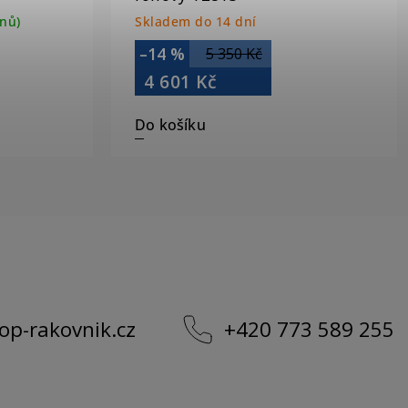
nů)
Skladem do 14 dní
–14 %
5 350 Kč
4 601 Kč
Do košíku
op-rakovnik.cz
+420 773 589 255