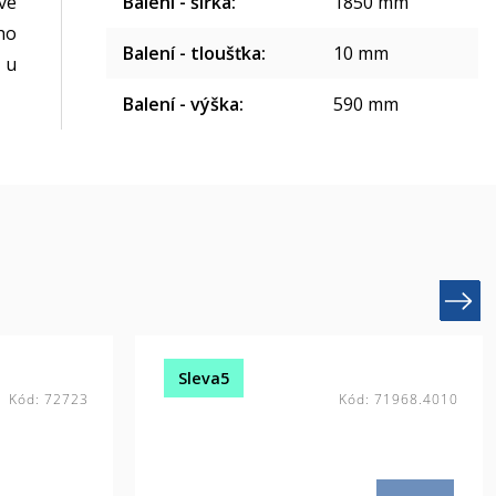
ve
Balení - šířka
:
1850 mm
ho
Balení - tloušťka
:
10 mm
 u
Balení - výška
:
590 mm
Next
Sleva5
Kód:
72723
Kód:
71968.4010