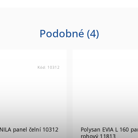
Podobné (4)
Kód:
10312
NILA panel čelní 10312
Polysan EVIA L 160 pa
rohový 11813