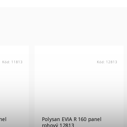
Kód:
11813
Kód:
12813
nel
Polysan EVIA R 160 panel
rohový 12813