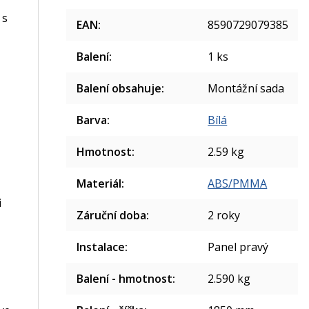
 s
EAN
:
8590729079385
Balení
:
1 ks
Balení obsahuje
:
Montážní sada
Barva
:
Bílá
Hmotnost
:
2.59 kg
Materiál
:
ABS/PMMA
i
Záruční doba
:
2 roky
Instalace
:
Panel pravý
Balení - hmotnost
:
2.590 kg