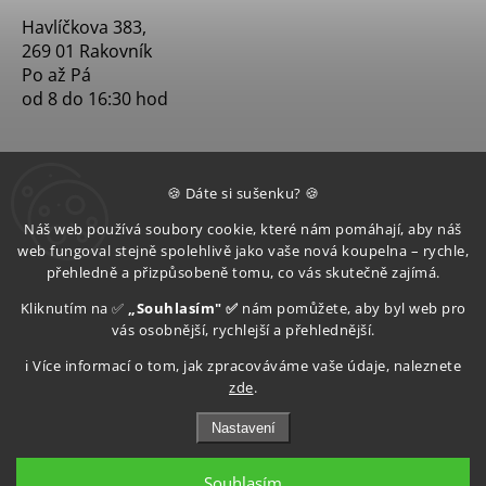
Havlíčkova 383,
269 01 Rakovník
Po až Pá
od 8 do 16:30 hod
🍪 Dáte si sušenku? 🍪
Náš web používá soubory cookie, které nám pomáhají, aby náš
web fungoval stejně spolehlivě jako vaše nová koupelna – rychle,
přehledně a přizpůsobeně tomu, co vás skutečně zajímá.
Kliknutím na ✅
„Souhlasím" ✅
nám pomůžete, aby byl web pro
vás osobnější, rychlejší a přehlednější.
ℹ️ Více informací o tom, jak zpracováváme vaše údaje, naleznete
zde
.
Nastavení
Souhlasím