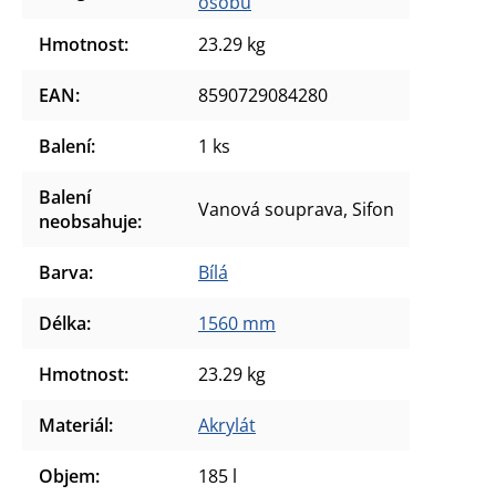
osobu
Hmotnost
:
23.29 kg
EAN
:
8590729084280
Balení
:
1 ks
Balení
Vanová souprava, Sifon
neobsahuje
:
Barva
:
Bílá
Délka
:
1560 mm
Hmotnost
:
23.29 kg
Materiál
:
Akrylát
Objem
:
185 l