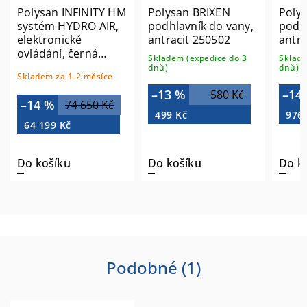
Polysan INFINITY HM
Polysan BRIXEN
Poly
systém HYDRO AIR,
podhlavník do vany,
podhl
elektronické
antracit 250502
antra
ovládání, černá
Skladem (expedice do 3
Sklade
MHAB
dnů)
dnů)
Skladem za 1-2 měsíce
–13 %
–14
580 Kč
–14 %
74 650 Kč
499 Kč
976
64 199 Kč
Do košíku
Do košíku
Do k
Podobné (1)