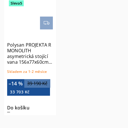
Sleva5
Polysan PROJEKTA R
MONOLITH
asymetrická stojící
vana 156x77x60cm,
bílá 21111M
Skladem za 1-2 měsíce
–14 %
39 190 Kč
33 703 Kč
Do košíku