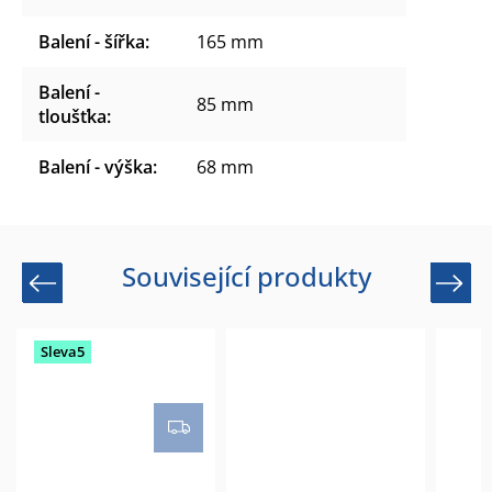
Balení - šířka
:
165 mm
Balení -
85 mm
tloušťka
:
Balení - výška
:
68 mm
Související produkty
Previous
Next
Sleva5