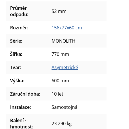
Průměr
52 mm
odpadu
:
Rozměr
:
156x77x60 cm
Série
:
MONOLITH
Šířka
:
770 mm
Tvar
:
Asymetrické
Výška
:
600 mm
Záruční doba
:
10 let
Instalace
:
Samostojná
Balení -
23.290 kg
hmotnost
: