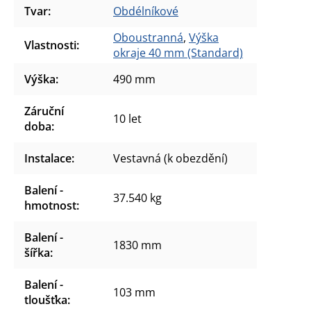
Tvar
:
Obdélníkové
Oboustranná
,
Výška
Vlastnosti
:
okraje 40 mm (Standard)
Výška
:
490 mm
Záruční
10 let
doba
:
Instalace
:
Vestavná (k obezdění)
Balení -
37.540 kg
hmotnost
:
Balení -
1830 mm
šířka
:
Balení -
103 mm
tloušťka
: