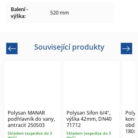
Balení -
520 mm
výška
:
Související produkty
Previous
Next
Polysan MANAR
Polysan Sifon 6/4",
Poly
podhlavník do vany,
výška 42mm, DN40
kons
antracit 250503
71712
obdé
180x
Skladem (expedice do 3
Skladem (expedice do 3
FR18
dnů)
dnů)