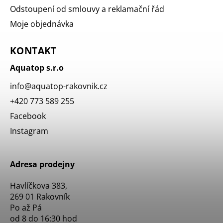
Odstoupení od smlouvy a reklamační řád
Moje objednávka
KONTAKT
Aquatop s.r.o
info
@
aquatop-rakovnik.cz
+420 773 589 255
Facebook
Instagram
Adresa prodejny
Havlíčkova 383,
269 01 Rakovník
Po až Pá
od 8 do 16:30 hod