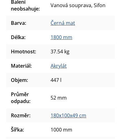
Balení
Vanová souprava, Sifon
neobsahuje
:
Barva
:
Černá mat
Délka
:
1800 mm
Hmotnost
:
37.54 kg
Materiál
:
Akrylát
Objem
:
447 l
Průměr
52 mm
odpadu
:
Rozměr
:
180x100x49 cm
Šířka
:
1000 mm