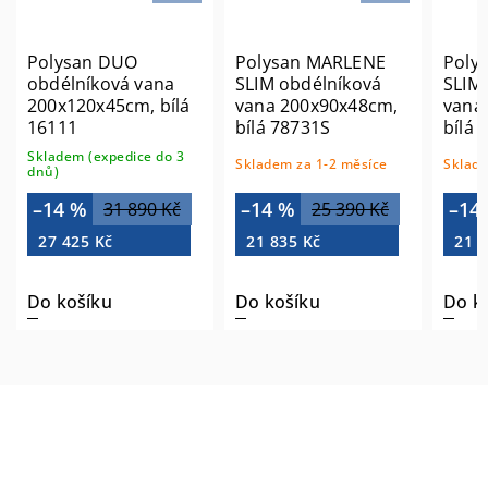
Polysan DUO
Polysan MARLENE
Poly
obdélníková vana
SLIM obdélníková
SLIM
200x120x45cm, bílá
vana 200x90x48cm,
vana
16111
bílá 78731S
bílá 
Skladem (expedice do 3
Skladem za 1-2 měsíce
Sklade
dnů)
–14 %
–14 %
–14
31 890 Kč
25 390 Kč
27 425 Kč
21 835 Kč
21 0
Do košíku
Do košíku
Do k