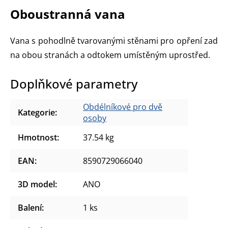
Oboustranná vana
Vana s pohodlně tvarovanými stěnami pro opření zad
na obou stranách a odtokem umístěným uprostřed.
Doplňkové parametry
Obdélníkové pro dvě
Kategorie
:
osoby
Hmotnost
:
37.54 kg
EAN
:
8590729066040
3D model
:
ANO
Balení
:
1 ks