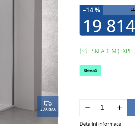
–14 %
2
19 814
SKLADEM (EXPED
Sleva5
ZDARMA
Detailní informace