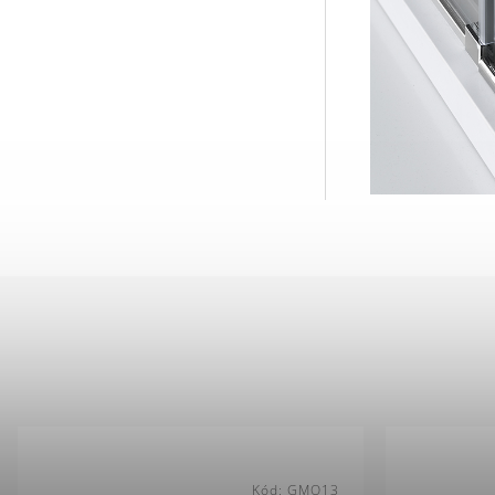
Kód:
GMO13