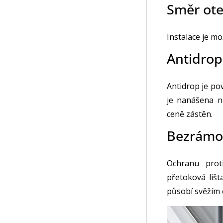
Směr otev
Instalace je m
Antidrop
Antidrop je po
je nanášena n
ceně zástěn.
Bezrámo
Ochranu prot
přetoková lišt
působí svěžím