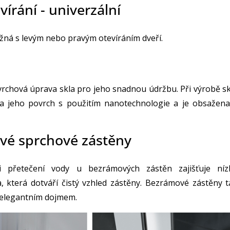
írání - univerzální
ožná s levým nebo pravým otevíráním dveří.
vrchová úprava skla pro jeho snadnou údržbu. Při výrobě sk
a jeho povrch s použitím nanotechnologie a je obsažena
vé sprchové zástěny
i přetečení vody u bezrámových zástěn zajišťuje níz
a, která dotváří čistý vzhled zástěny. Bezrámové zástěny t
 elegantním dojmem.