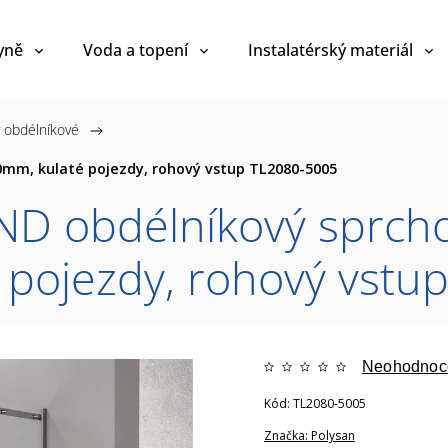
yně
Voda a topení
Instalatérský materiál
 obdélníkové
/
mm, kulaté pojezdy, rohový vstup TL2080-5005
D obdélníkový sprcho
pojezdy, rohový vstu
Neohodnoc
Kód:
TL2080-5005
Značka:
Polysan