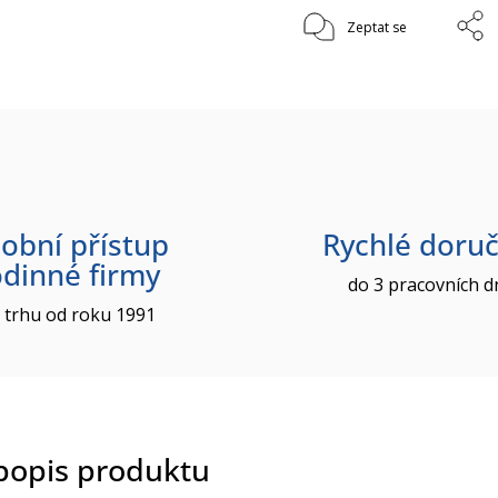
Zeptat se
obní přístup
Rychlé doruč
odinné firmy
do 3 pracovních d
 trhu od roku 1991
 popis produktu