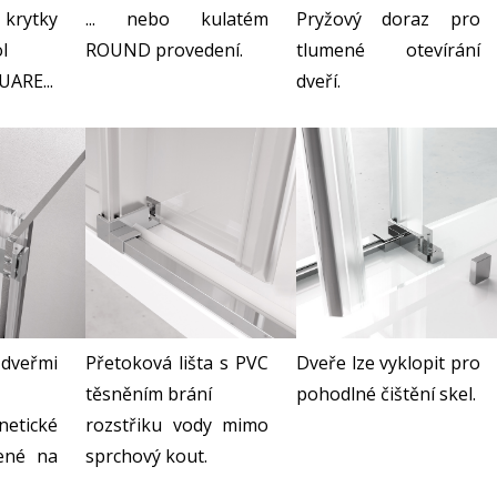
rytky
... nebo kulatém
Pryžový doraz pro
l
ROUND provedení.
tlumené otevírání
ARE...
dveří.
Dveře lze vyklopit pro
 dveřmi
Přetoková lišta s PVC
pohodlné čištění skel.
těsněním brání
netické
rozstřiku vody mimo
pené na
sprchový kout.