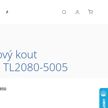
Akce a výprodej
Návrh koupelny
Reference
vý kout
p TL2080-5005
eno