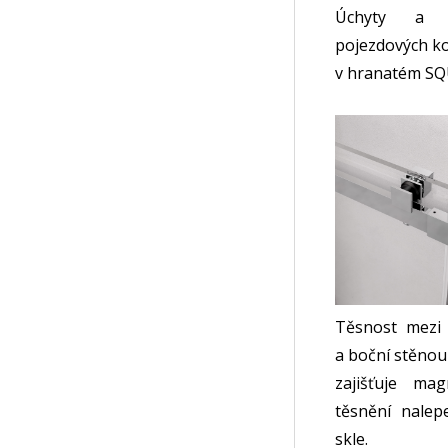
Úchyty a k
pojezdových ko
v hranatém SQU
Těsnost mezi
a boční stěnou
zajišťuje mag
těsnění nale
skle.