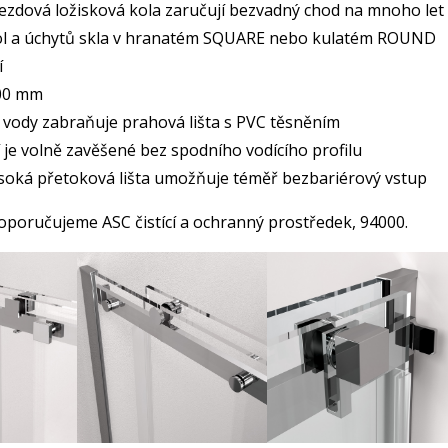
ezdová ložisková kola zaručují bezvadný chod na mnoho let
ol a úchytů skla v hranatém SQUARE nebo kulatém ROUND
í
00 mm
 vody zabraňuje prahová lišta s PVC těsněním
í je volně zavěšené bez spodního vodícího profilu
oká přetoková lišta umožňuje téměř bezbariérový vstup
 doporučujeme ASC čistící a ochranný prostředek, 94000.