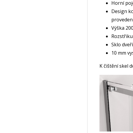
Horní poj
Design k
proveden
Výška 20
Rozstřiku
Sklo dveř
10 mm vys
K čištění skel