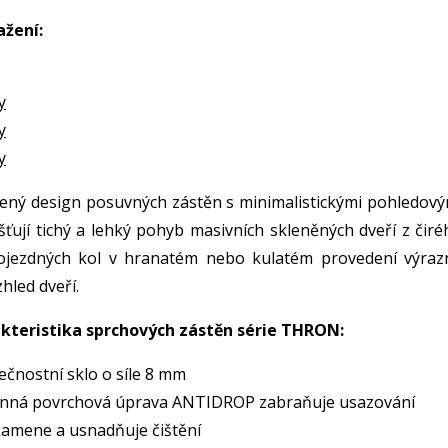
ažení:
y
y
y
ený design posuvných zástěn s minimalistickými pohledový
išťují tichý a lehký pohyb masivních skleněných dveří z čir
pojezdných kol v hranatém nebo kulatém provedení výraz
hled dveří.
kteristika sprchových zástěn série THRON:
ečnostní sklo o síle 8 mm
nná povrchová úprava ANTIDROP zabraňuje usazování
amene a usnadňuje čištění