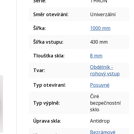
Série
:
THRON
Směr otevírání
:
Univerzální
Šířka
:
1000 mm
Šířka vstupu
:
430 mm
Tloušťka skla
:
8 mm
Obdélník -
Tvar
:
rohový vstup
Typ otevíraní
:
Posuvné
Čiré
Typ výplně
:
bezpečnostní
sklo
Úprava skla
:
Antidrop
Bezrámové