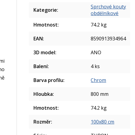
Sprchové kouty
Kategorie
:
obdélníkové
Hmotnost
:
74.2 kg
EAN
:
8590913934964
3D model
:
ANO
mi
Balení
:
4 ks
ého
ně
Barva profilu
:
Chrom
Hloubka
:
800 mm
Hmotnost
:
74.2 kg
Rozměr
:
100x80 cm