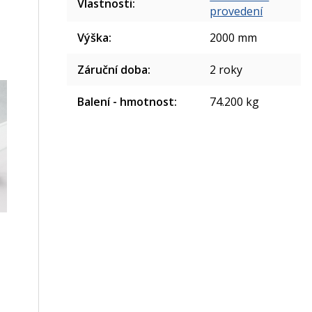
Vlastnosti
:
provedení
Výška
:
2000 mm
Záruční doba
:
2 roky
Balení - hmotnost
:
74.200 kg