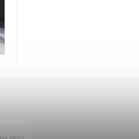
Kód:
GMO15