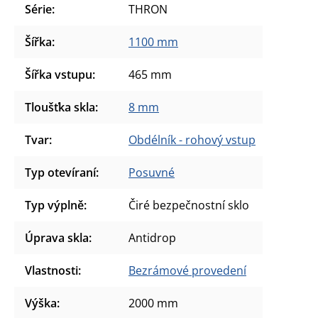
Série
:
THRON
Šířka
:
1100 mm
Šířka vstupu
:
465 mm
Tloušťka skla
:
8 mm
Tvar
:
Obdélník - rohový vstup
Typ otevíraní
:
Posuvné
Typ výplně
:
Čiré bezpečnostní sklo
Úprava skla
:
Antidrop
Vlastnosti
:
Bezrámové provedení
Výška
:
2000 mm