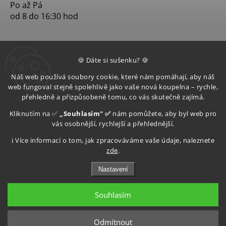
Po až Pá
od 8 do 16:30 hod
🍪 Dáte si sušenku? 🍪
Náš web používá soubory cookie, které nám pomáhají, aby náš
web fungoval stejně spolehlivě jako vaše nová koupelna – rychle,
přehledně a přizpůsobeně tomu, co vás skutečně zajímá.
Kliknutím na ✅
„Souhlasím" ✅
nám pomůžete, aby byl web pro
vás osobnější, rychlejší a přehlednější.
ℹ️ Více informací o tom, jak zpracováváme vaše údaje, naleznete
zde
.
Nastavení
Souhlasím
Copyright 2026
Aquatop s.r.o
. Všechna práva vyhrazena.
Upravit nastavení cookies
Odmítnout