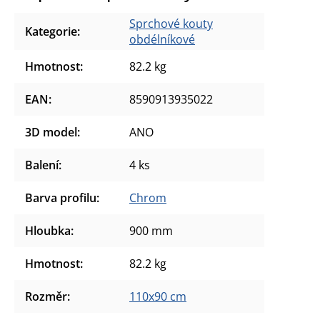
Sprchové kouty
Kategorie
:
obdélníkové
Hmotnost
:
82.2 kg
EAN
:
8590913935022
3D model
:
ANO
Balení
:
4 ks
Barva profilu
:
Chrom
Hloubka
:
900 mm
Hmotnost
:
82.2 kg
Rozměr
:
110x90 cm