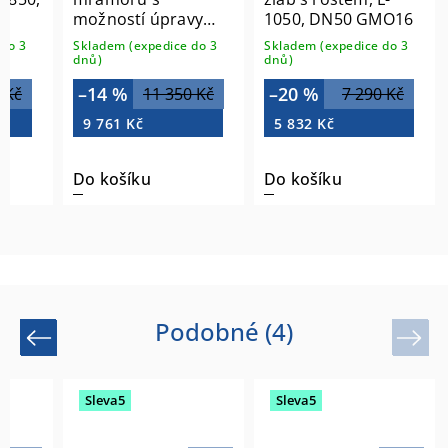
možností úpravy
1050, DN50 GMO16
rozměru, 110x90cm
do 3
Skladem (expedice do 3
Skladem (expedice do 3
72923
dnů)
dnů)
–14 %
–20 %
 Kč
11 350 Kč
7 290 Kč
9 761 Kč
5 832 Kč
Do košíku
Do košíku
Podobné (4)
Previous
Next
Sleva5
Sleva5