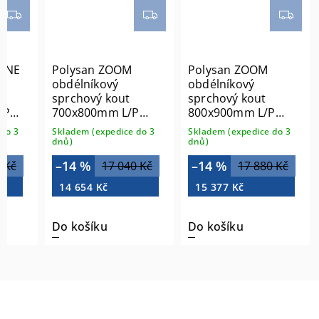
LINE
Polysan ZOOM
Polysan ZOOM
obdélníkový
obdélníkový
sprchový kout
sprchový kout
/P
700x800mm L/P
800x900mm L/P
varianta
varianta
do 3
Skladem (expedice do 3
Skladem (expedice do 3
ZL1270ZL3280
ZL1280ZL3290
dnů)
dnů)
–14 %
–14 %
 Kč
17 040 Kč
17 880 Kč
14 654 Kč
15 377 Kč
Do košíku
Do košíku