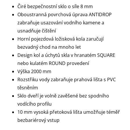
Čiré bezpečnostní sklo o síle 8 mm
Oboustranná povrchová úprava ANTIDROP
zabraňuje usazování vodního kamene a
usnadňuje čištění
Horní pojezdová ložisková kola zaručují
bezvadný chod na mnoho let
Design kol a úchytů skla v hranatém SQUARE
nebo kulatém ROUND provedení
Výška 2000 mm
Rozstřiku vody zabraňuje prahová lišta s PVC
těsněním
Sklo dveří je volně zavěšené bez spodního
vodícího profilu
10 mm vysoká přetoková lišta umožňuje téměř
bezbariérový vstup