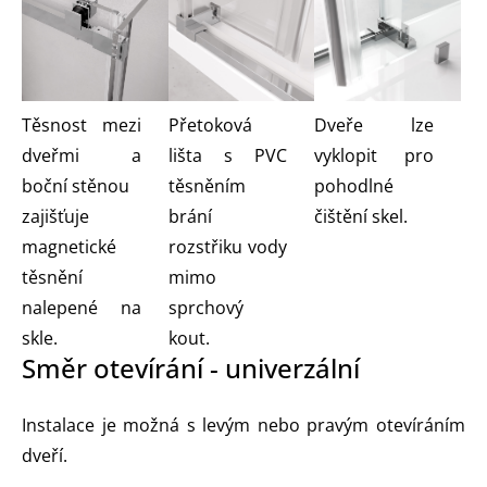
Dveře lze
Těsnost mezi
Přetoková
vyklopit pro
dveřmi a
lišta s PVC
pohodlné
boční stěnou
těsněním
čištění skel.
zajišťuje
brání
magnetické
rozstřiku vody
těsnění
mimo
nalepené na
sprchový
skle.
kout.
Směr otevírání - univerzální
Instalace je možná s levým nebo pravým otevíráním
dveří.