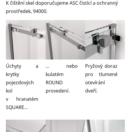
K čištění skel doporučujeme ASC čistící a ochranný
prostředek, 94000.
Úchyty a
... nebo
Pryžový doraz
krytky
kulatém
pro tlumené
pojezdových
ROUND
otevírání
kol
provedení.
dveří.
v hranatém
SQUARE...