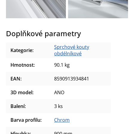
Doplňkové parametry
Sprchové kouty
Kategorie
:
obdélníkové
Hmotnost
:
90.1 kg
EAN
:
8590913934841
3D model
:
ANO
Balení
:
3 ks
Barva profilu
:
Chrom
Hloubka
:
900 mm