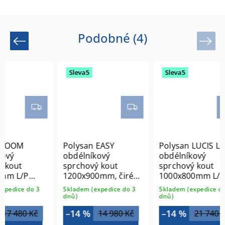
Podobné (4)
Previous
Next
Sleva5
Sleva5
Polysan EASY
Polysan LUCIS LINE
obdélníkový
obdélníkový
sprchový kout
sprchový kout
P
1200x900mm, čiré
1000x800mm L/P
sklo L/P varianta
varianta
do 3
Skladem (expedice do 3
Skladem (expedice do 3
EL1215EL3315
DL1015DL3315
dnů)
dnů)
–14 %
–14 %
 Kč
14 980 Kč
21 740 Kč