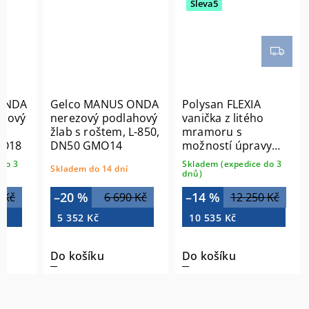
Sleva5
ONDA
Gelco MANUS ONDA
Polysan FLEXIA
ahový
nerezový podlahový
vanička z litého
L-
žlab s roštem, L-850,
mramoru s
MO18
DN50 GMO14
možností úpravy
rozměru, 130x90cm
do 3
Skladem (expedice do 3
Skladem do 14 dní
72896
dnů)
–20 %
–14 %
 Kč
6 690 Kč
12 250 Kč
5 352 Kč
10 535 Kč
Do košíku
Do košíku