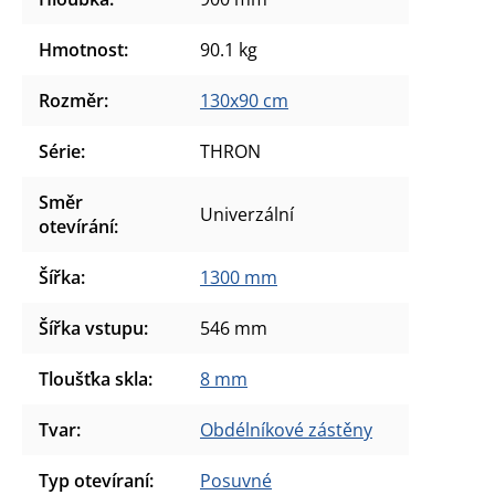
Hmotnost
:
90.1 kg
Rozměr
:
130x90 cm
Série
:
THRON
Směr
Univerzální
otevírání
:
Šířka
:
1300 mm
Šířka vstupu
:
546 mm
Tloušťka skla
:
8 mm
Tvar
:
Obdélníkové zástěny
Typ otevíraní
:
Posuvné