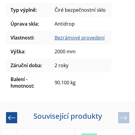
Typ výplně
:
Čiré bezpečnostní sklo
Úprava skla
:
Antidrop
Vlastnosti
:
Bezrámové provedení
Výška
:
2000 mm
Záruční doba
:
2 roky
Balení -
90.100 kg
hmotnost
:
Související produkty
Previous
Next