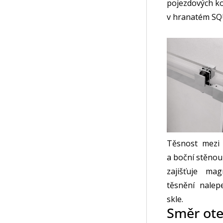
pojezdových ko
v hranatém SQU
Těsnost mezi
a boční stěnou
zajišťuje mag
těsnění nale
skle.
Směr otev