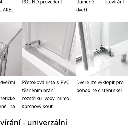
l
ROUND provedení.
tlumené otevírání
ARE...
dveří.
Dveře lze vyklopit pro
 dveřmi
Přetoková lišta s PVC
pohodlné čištění skel.
těsněním brání
netické
rozstřiku vody mimo
pené na
sprchový kout.
írání - univerzální