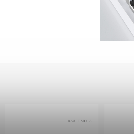
Kód:
GMO18