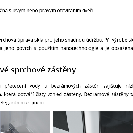
ožná s levým nebo pravým otevíráním dveří.
vrchová úprava skla pro jeho snadnou údržbu. Při výrobě sk
a jeho povrch s použitím nanotechnologie a je obsažena
vé sprchové zástěny
i přetečení vody u bezrámových zástěn zajišťuje níz
a, která dotváří čistý vzhled zástěny. Bezrámové zástěny t
 elegantním dojmem.