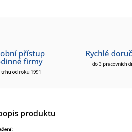
obní přístup
Rychlé doruč
odinné firmy
do 3 pracovních d
 trhu od roku 1991
 popis produktu
ažení: