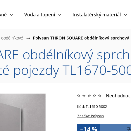
yně
Voda a topení
Instalatérský materiál
 obdélníkové
/
Polysan THRON SQUARE obdélníkový sprchový 
E obdélníkový sprch
é pojezdy TL1670-50
Neohodnoc
Kód:
TL1670-5002
Značka:
Polysan
–14 %
2