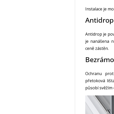
Instalace je m
Antidrop
Antidrop je po
je nanášena n
ceně zástěn.
Bezrámo
Ochranu prot
přetoková lišt
působí svěžím