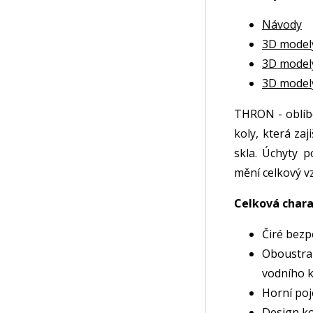
Návody
3D model
3D model
3D model
THRON - oblíb
koly, která zaj
skla. Úchyty 
mění celkový vz
Celková chara
Čiré bezp
Oboustra
vodního k
Horní poj
Design k