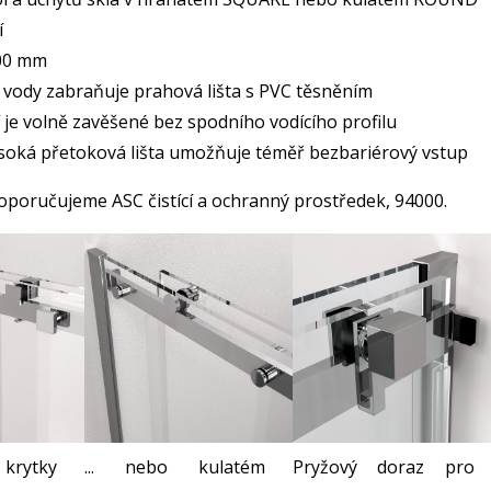
í
00 mm
 vody zabraňuje prahová lišta s PVC těsněním
í je volně zavěšené bez spodního vodícího profilu
oká přetoková lišta umožňuje téměř bezbariérový vstup
 doporučujeme ASC čistící a ochranný prostředek, 94000.
rytky
... nebo kulatém
Pryžový doraz pro