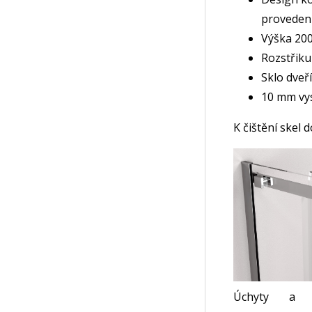
proveden
Výška 20
Rozstřiku
Sklo dveř
10 mm vys
K čištění skel
Úchyty a k