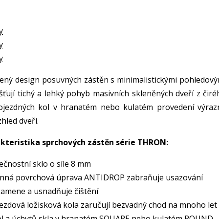
y
y
y
ený design posuvných zástěn s minimalistickými pohledový
išťují tichý a lehký pohyb masivních skleněných dveří z čir
pojezdných kol v hranatém nebo kulatém provedení výraz
hled dveří.
kteristika sprchových zástěn série THRON:
ečnostní sklo o síle 8 mm
nná povrchová úprava ANTIDROP zabraňuje usazování
amene a usnadňuje čištění
ezdová ložisková kola zaručují bezvadný chod na mnoho let
ol a úchytů skla v hranatém SQUARE nebo kulatém ROUND