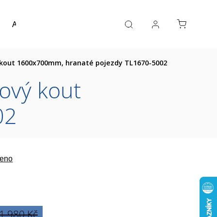
Akce a výprodej
Návrh koupelny
Reference
kout 1600x700mm, hranaté pojezdy TL1670-5002
ový kout
02
eno
1 980 Kč