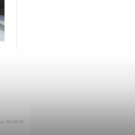
ód:
PN16070