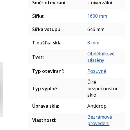
Směr otevírání
:
Univerzální
Šířka
:
1600 mm
Šířka vstupu
:
646 mm
Tloušťka skla
:
8 mm
Obdélníkové
Tvar
:
zástěny
Typ otevíraní
:
Posuvné
Čiré
Typ výplně
:
bezpečnostní
sklo
Úprava skla
:
Antidrop
Bezrámové
Vlastnosti
:
provedení