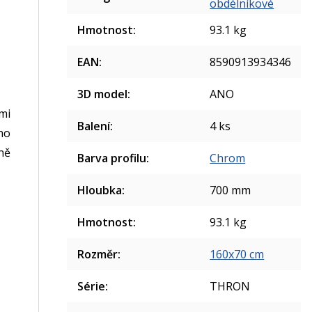
obdélníkové
Hmotnost
:
93.1 kg
EAN
:
8590913934346
3D model
:
ANO
mi
Balení
:
4 ks
ého
ně
Barva profilu
:
Chrom
Hloubka
:
700 mm
Hmotnost
:
93.1 kg
Rozměr
:
160x70 cm
Série
:
THRON