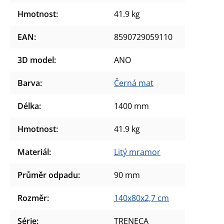
Hmotnost
:
41.9 kg
EAN
:
8590729059110
3D model
:
ANO
Barva
:
Černá mat
Délka
:
1400 mm
Hmotnost
:
41.9 kg
Materiál
:
Litý mramor
Průměr odpadu
:
90 mm
Rozměr
:
140x80x2,7 cm
Série
:
TRENECA