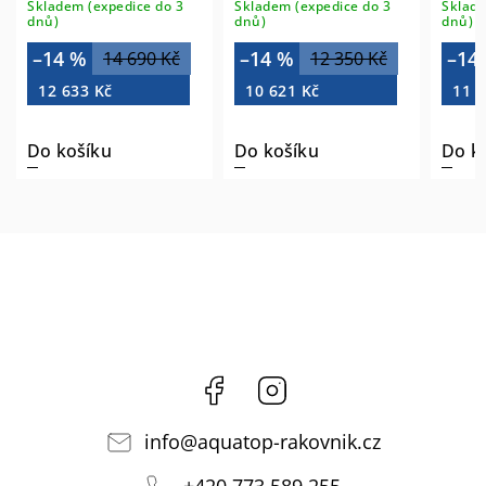
Skladem (expedice do 3
Skladem (expedice do 3
Sklade
71539
120x100cm 71563
7289
dnů)
dnů)
dnů)
–14 %
–14 %
–14
14 690 Kč
12 350 Kč
12 633 Kč
10 621 Kč
11 9
Do košíku
Do košíku
Do k
Facebook
Instagram
info
@
aquatop-rakovnik.cz
+420 773 589 255