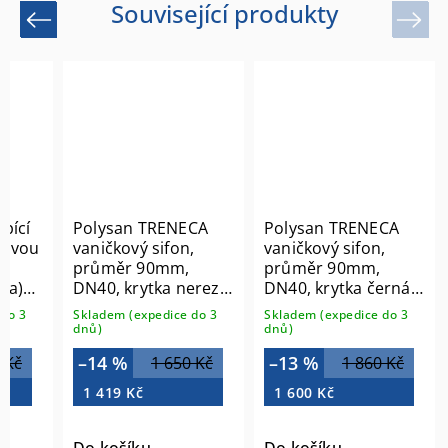
Související produkty
Previous
Next
pící
Polysan TRENECA
Polysan TRENECA
hovou
vaničkový sifon,
vaničkový sifon,
průměr 90mm,
průměr 90mm,
da)
DN40, krytka nerez
DN40, krytka černá
84999
mat 84999.21
do 3
Skladem (expedice do 3
Skladem (expedice do 3
dnů)
dnů)
–14 %
–13 %
 Kč
1 650 Kč
1 860 Kč
1 419 Kč
1 600 Kč
Do košíku
Do košíku