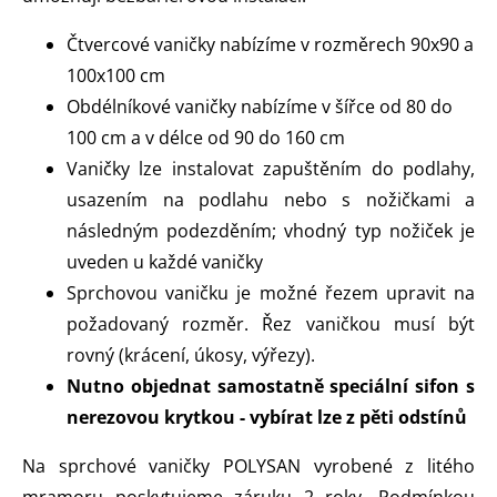
Čtvercové vaničky nabízíme v rozměrech 90x90 a
100x100 cm
Obdélníkové vaničky nabízíme v šířce od 80 do
100 cm a v délce od 90 do 160 cm
Vaničky lze instalovat zapuštěním do podlahy,
usazením na podlahu nebo s nožičkami a
následným podezděním; vhodný typ nožiček je
uveden u každé vaničky
Sprchovou vaničku je možné řezem upravit na
požadovaný rozměr. Řez vaničkou musí být
rovný (krácení, úkosy, výřezy).
Nutno objednat samostatně speciální sifon s
nerezovou krytkou - vybírat lze z pěti odstínů
Na sprchové vaničky POLYSAN vyrobené z litého
mramoru poskytujeme záruku 2 roky. Podmínkou