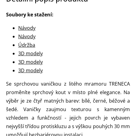
Soubory ke stažení:
Návody
Návody
Údržba
3D modely
3D modely
3D modely
Se sprchovou vaničkou z litého mramoru TRENECA
proměníte sprchový kout v místo plné elegance. Na
výběr je ze čtyř matných barev: bílé, černé, béžové a
šedé. Vaničky zaujmou texturou s kamenným
vzhledem a funkčností - jejich povrch je vybaven
nejvyšší třídou protiskluzu a s výškou pouhých 30 mm
umožňují bezbariérovou instalaci.