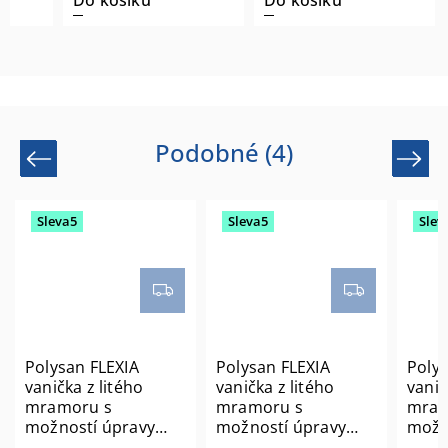
Podobné (4)
Previous
Next
Sleva5
Sleva5
Slev
Polysan FLEXIA
Polysan FLEXIA
Polys
vanička z litého
vanička z litého
vanič
mramoru s
mramoru s
mram
možností úpravy
možností úpravy
možn
rozměru, 160x90cm
rozměru,
rozm