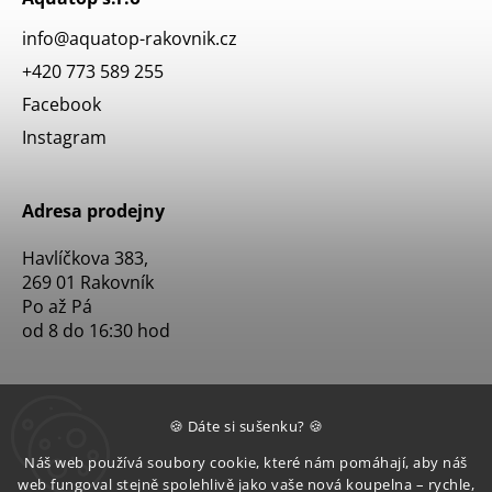
info
@
aquatop-rakovnik.cz
+420 773 589 255
Facebook
Instagram
Adresa prodejny
Havlíčkova 383,
269 01 Rakovník
Po až Pá
od 8 do 16:30 hod
🍪 Dáte si sušenku? 🍪
Náš web používá soubory cookie, které nám pomáhají, aby náš
web fungoval stejně spolehlivě jako vaše nová koupelna – rychle,