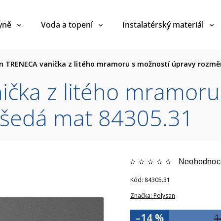
yně
Voda a topení
Instalatérský materiál
n TRENECA vanička z litého mramoru s možností úpravy rozmě
ička z litého mramoru
 šedá mat 84305.31
Neohodnoc
Kód:
84305.31
Značka:
Polysan
–14 %
1