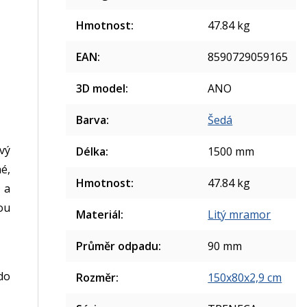
Hmotnost
:
47.84 kg
EAN
:
8590729059165
3D model
:
ANO
Barva
:
Šedá
vý
Délka
:
1500 mm
é,
Hmotnost
:
47.84 kg
 a
kou
Materiál
:
Litý mramor
Průměr odpadu
:
90 mm
do
Rozměr
:
150x80x2,9 cm