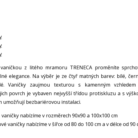
y
y
y
 vaničkou z litého mramoru TRENECA proměníte sprcho
lné elegance. Na výběr je ze čtyř matných barev: bílé, čern
dé. Vaničky zaujmou texturou s kamenným vzhledem
ejich povrch je vybaven nejvyšší třídou protiskluzu a s výš
umožňují bezbariérovou instalaci.
 vaničky nabízíme v rozměrech 90x90 a 100x100 cm
vé vaničky nabízíme v šířce od 80 do 100 cm a v délce od 90 