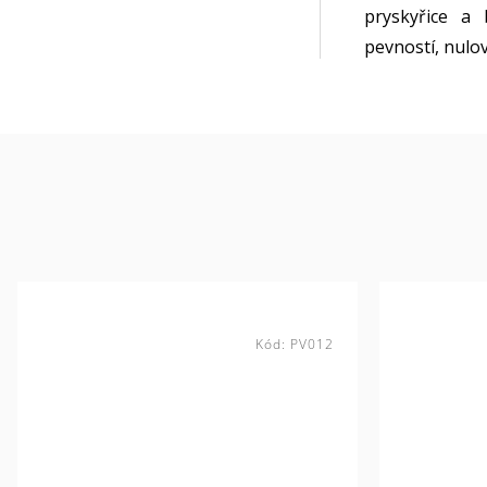
pryskyřice a
pevností, nulo
Kód:
PV012