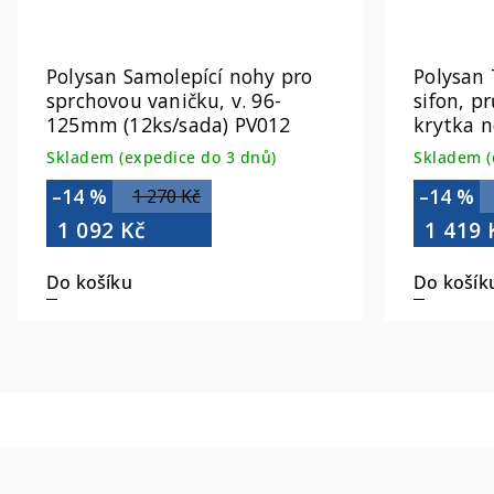
Polysan Samolepící nohy pro
Polysan
sprchovou vaničku, v. 96-
sifon, 
125mm (12ks/sada) PV012
krytka n
Skladem (expedice do 3 dnů)
Skladem (
–14 %
–14 %
1 270 Kč
1 092 Kč
1 419 
Do košíku
Do košík