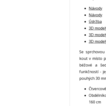
Návody
Návody
Údržba
3D model
3D model
3D model
Se sprchovou
kout v místo p
béžové a še
funkčností - j
pouhých 30 mm 
Čtvercové
Obdélníko
160 cm