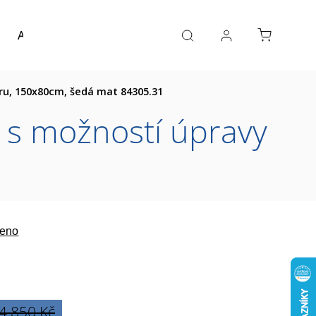
Akce a výprodej
Návrh koupelny
Reference
ru, 150x80cm, šedá mat 84305.31
 s možností úpravy
eno
4 850 Kč