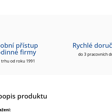
obní přístup
Rychlé doruč
odinné firmy
do 3 pracovních d
 trhu od roku 1991
 popis produktu
ažení: