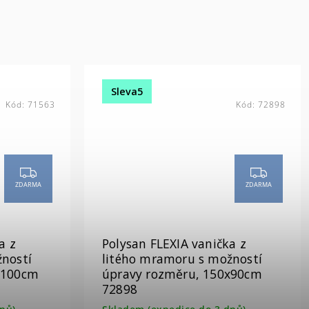
Sleva5
Kód:
71563
Kód:
72898
ZDARMA
ZDARMA
a z
Polysan FLEXIA vanička z
ností
litého mramoru s možností
x100cm
úpravy rozměru, 150x90cm
72898