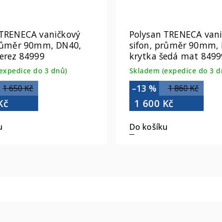
 TRENECA vaničkový
Polysan TRENECA van
průměr 90mm, DN40,
sifon, průměr 90mm,
erez 84999
krytka šedá mat 8499
expedice do 3 dnů)
Skladem (expedice do 3 d
–13 %
1 650 Kč
1 860 Kč
Kč
1 600 Kč
u
Do košíku