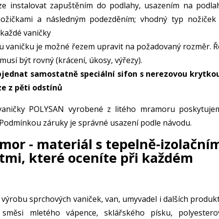
lze instalovat zapuštěním do podlahy, usazením na podla
ožičkami a následným podezděním; vhodný typ nožiček 
každé vaničky
u vaničku je možné řezem upravit na požadovaný rozměr. Ř
musí být rovný (krácení, úkosy, výřezy).
jednat samostatně speciální sifon s nerezovou krytkou
ze z pěti odstínů
vaničky POLYSAN vyrobené z litého mramoru poskytuje
 Podmínkou záruky je správné usazení podle návodu.
mor - materiál s tepelně-izolační
tmi, které oceníte při každém
 výrobu sprchových vaniček, van, umyvadel i dalších produkt
 směsi mletého vápence, sklářského písku, polyestero