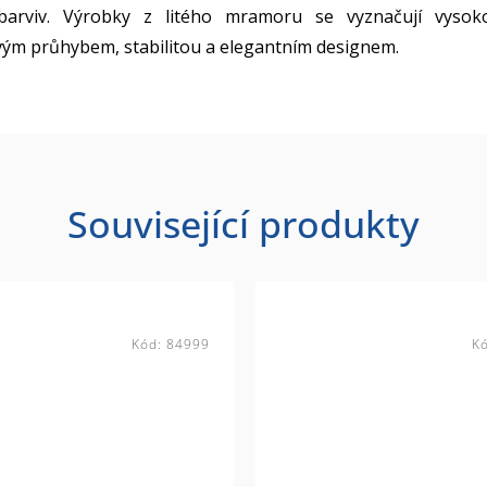
 barviv. Výrobky z litého mramoru se vyznačují vysok
vým průhybem, stabilitou a elegantním designem.
Související produkty
Kód:
84999
K