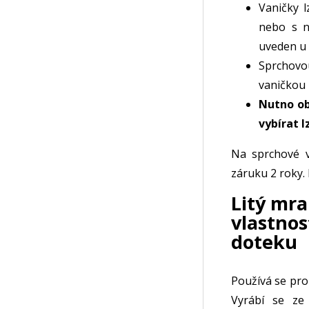
Vaničky 
nebo s n
uveden u 
Sprchovo
vaničkou 
Nutno ob
vybírat l
Na sprchové 
záruku 2 roky.
Litý mra
vlastnos
doteku
Používá se pro
Vyrábí se ze