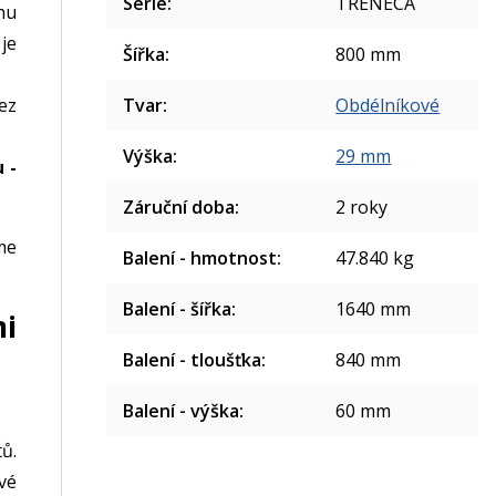
Série
:
TRENECA
hu
je
Šířka
:
800 mm
Tvar
:
Obdélníkové
ez
Výška
:
29 mm
 -
Záruční doba
:
2 roky
me
Balení - hmotnost
:
47.840 kg
Balení - šířka
:
1640 mm
mi
Balení - tloušťka
:
840 mm
Balení - výška
:
60 mm
ů.
vé