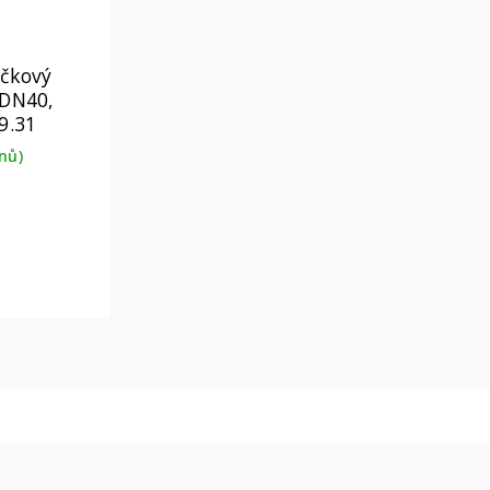
ičkový
 DN40,
9.31
nů)