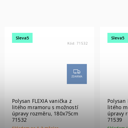
Sleva5
Sleva5
Kód:
71532
ZDARMA
Polysan FLEXIA vanička z
Polysan 
litého mramoru s možností
litého 
úpravy rozměru, 180x75cm
úpravy 
71532
71539