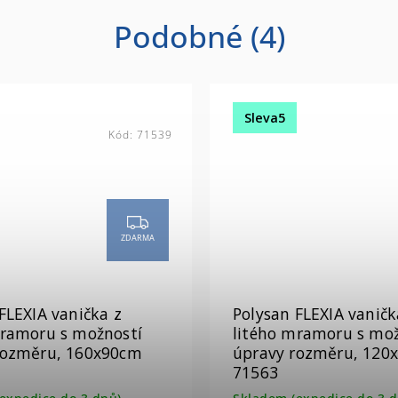
Podobné (4)
Sleva5
Kód:
71539
ZDARMA
FLEXIA vanička z
Polysan FLEXIA vaničk
mramoru s možností
litého mramoru s mož
rozměru, 160x90cm
úpravy rozměru, 120
71563