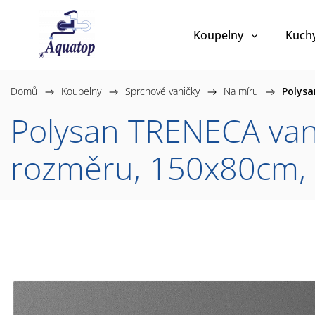
Koupelny
Kuch
Domů
/
Koupelny
/
Sprchové vaničky
/
Na míru
/
Polysa
Polysan TRENECA van
rozměru, 150x80cm,