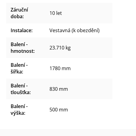
Záruční
10 let
doba
:
Instalace
:
Vestavná (k obezdění)
Balení -
23.710 kg
hmotnost
:
Balení -
1780 mm
šířka
:
Balení -
830 mm
tloušťka
:
Balení -
500 mm
výška
: