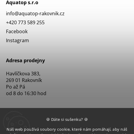
Aquatop s.r.o
info
@
aquatop-rakovnik.cz
+420 773 589 255
Facebook
Instagram
Adresa prodejny
Havlíčkova 383,
269 01 Rakovník
Po až Pá
od 8 do 16:30 hod
🍪 Dáte si sušenku? 🍪
Náš web používá soubory cookie, které nám pomáhají, aby náš