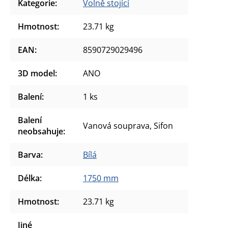
Kategorie
:
Volně stojící
Hmotnost
:
23.71 kg
EAN
:
8590729029496
3D model
:
ANO
Balení
:
1 ks
Balení
Vanová souprava, Sifon
neobsahuje
:
Barva
:
Bílá
Délka
:
1750 mm
Hmotnost
:
23.71 kg
Jiné