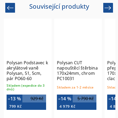
Související produkty
Previous
Next
Polysan Podstavec k
Polysan CUT
Poly
akrylátové vaně
napouštěcí štěrbina
přep
Polysan, 51, 5cm,
170x24mm, chrom
170x
pár PO60-60
PC10031
clack
PC10
Skladem (expedice do 3
Skladem za 1-2 měsíce
Sklade
dnů)
–13 %
–14 %
–14
929 Kč
5 790 Kč
799 Kč
4 979 Kč
4 80