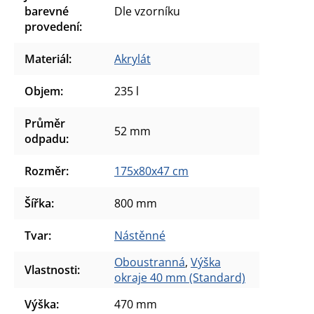
barevné
Dle vzorníku
provedení
:
Materiál
:
Akrylát
Objem
:
235 l
Průměr
52 mm
odpadu
:
Rozměr
:
175x80x47 cm
Šířka
:
800 mm
Tvar
:
Nástěnné
Oboustranná
,
Výška
Vlastnosti
:
okraje 40 mm (Standard)
Výška
:
470 mm