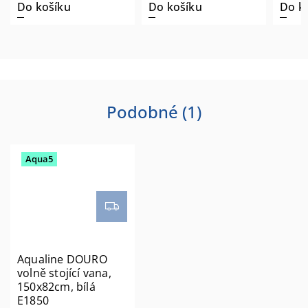
Do košíku
Do košíku
Do k
Podobné (1)
Aqua5
Aqualine DOURO
volně stojící vana,
150x82cm, bílá
E1850