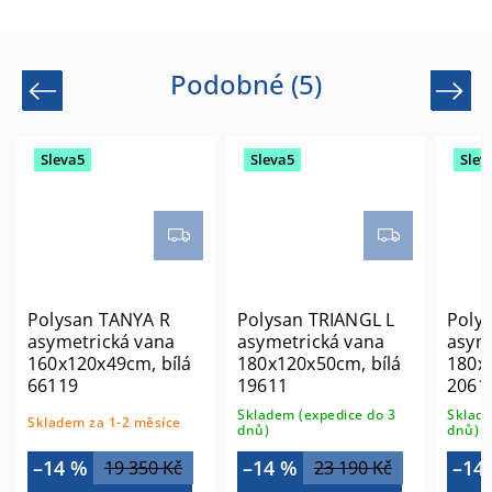
Podobné (5)
Previous
Next
Sleva5
Sleva5
Slev
Polysan TANYA R
Polysan TRIANGL L
Poly
asymetrická vana
asymetrická vana
asym
160x120x49cm, bílá
180x120x50cm, bílá
180x
66119
19611
2061
Skladem (expedice do 3
Sklade
Skladem za 1-2 měsíce
dnů)
dnů)
–14 %
–14 %
–14
19 350 Kč
23 190 Kč