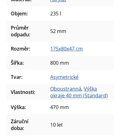
Objem
:
235 l
Průměr
52 mm
odpadu
:
Rozměr
:
175x80x47 cm
Šířka
:
800 mm
Tvar
:
Asymetrické
Oboustranná
,
Výška
Vlastnosti
:
okraje 40 mm (Standard)
Výška
:
470 mm
Záruční
10 let
doba
: