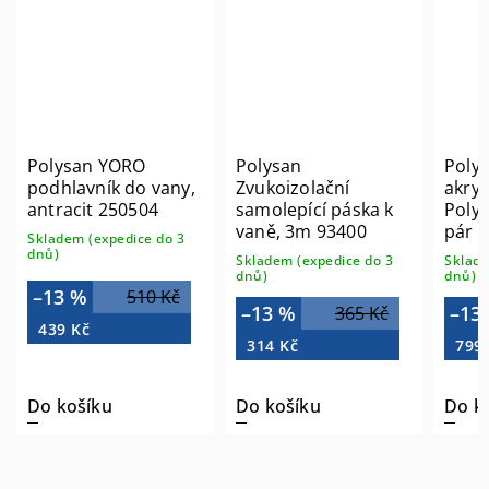
Polysan YORO
Polysan
Poly
podhlavník do vany,
Zvukoizolační
akryl
antracit 250504
samolepící páska k
Polys
vaně, 3m 93400
pár 
Skladem (expedice do 3
dnů)
Skladem (expedice do 3
Sklade
dnů)
dnů)
–13 %
510 Kč
–13 %
–13
365 Kč
439 Kč
314 Kč
799
Do košíku
Do košíku
Do k