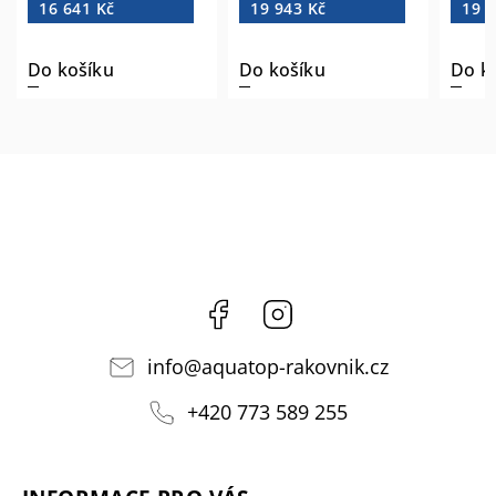
16 641 Kč
19 943 Kč
19 9
Do košíku
Do košíku
Do k
Facebook
Instagram
info
@
aquatop-rakovnik.cz
+420 773 589 255