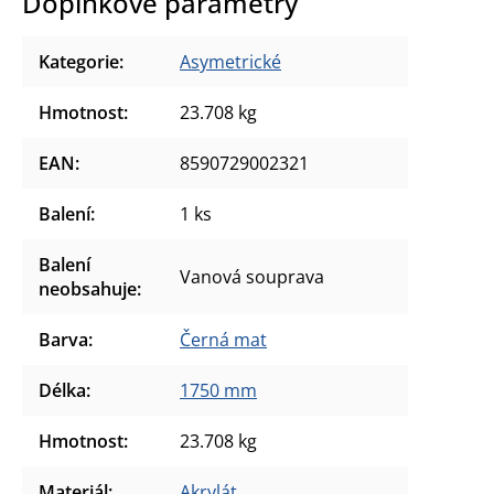
Doplňkové parametry
Kategorie
:
Asymetrické
Hmotnost
:
23.708 kg
EAN
:
8590729002321
Balení
:
1 ks
Balení
Vanová souprava
neobsahuje
:
Barva
:
Černá mat
Délka
:
1750 mm
Hmotnost
:
23.708 kg
Materiál
:
Akrylát