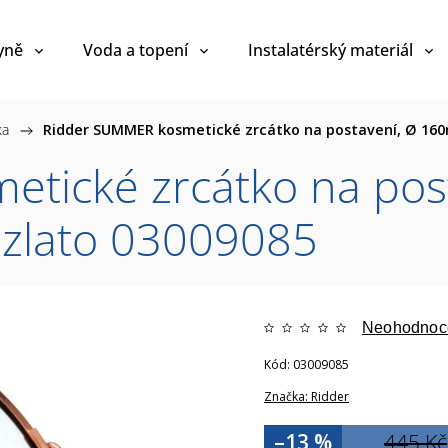
yně
Voda a topení
Instalatérský materiál
ka
/
Ridder SUMMER kosmetické zrcátko na postavení, Ø 160
tické zrcátko na pos
 zlato 03009085
Neohodnoc
Kód:
03009085
Značka:
Ridder
–13 %
445 Kč