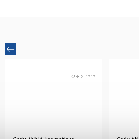
Previous
Kód:
211213