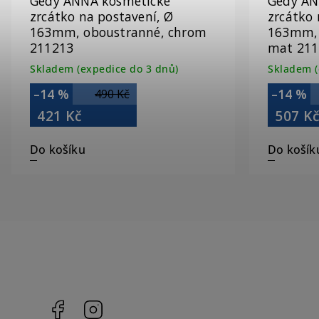
Gedy ANNA kosmetické
Gedy AN
zrcátko na postavení, Ø
zrcátko 
163mm, oboustranné, chrom
163mm, 
211213
mat 211
Skladem (expedice do 3 dnů)
Skladem (
–14 %
–14 %
490 Kč
421 Kč
507 K
Do košíku
Do košík
Facebook
Instagram