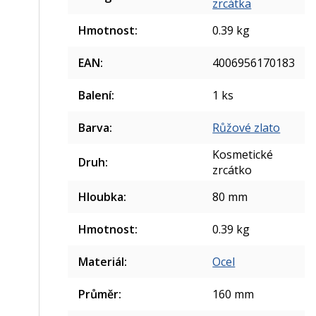
zrcátka
Hmotnost
:
0.39 kg
EAN
:
4006956170183
Balení
:
1 ks
Barva
:
Růžové zlato
Kosmetické
Druh
:
zrcátko
Hloubka
:
80 mm
Hmotnost
:
0.39 kg
Materiál
:
Ocel
Průměr
:
160 mm