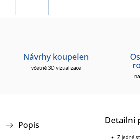
Návrhy koupelen
Os
r
včetně 3D vizualizace
na
Detailní
Popis
Z jedné s