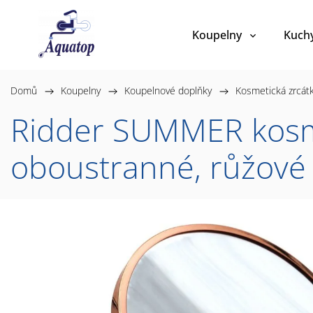
Koupelny
Kuch
Domů
/
Koupelny
/
Koupelnové doplňky
/
Kosmetická zrcát
Ridder SUMMER kosme
oboustranné, růžové