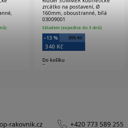
cké
Ridder SUMMER kosmetické
zrcátko na postavení, Ø
anné,
160mm, oboustranné, bílá
03009001
nů)
Skladem (expedice do 3 dnů)
–13 %
395 Kč
340 Kč
Do košíku
op-rakovnik.cz
+420 773 589 255