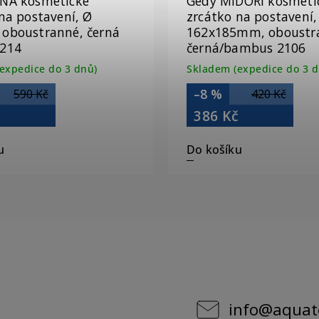
NA kosmetické
Gedy MIDORI kosmeti
na postavení, Ø
zrcátko na postavení,
oboustranné, černá
162x185mm, oboustr
214
černá/bambus 2106
expedice do 3 dnů)
Skladem (expedice do 3 d
–8 %
590 Kč
420 Kč
č
386 Kč
u
Do košíku
info
@
aquat