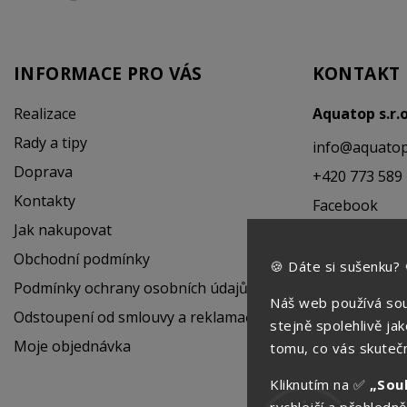
INFORMACE PRO VÁS
KONTAKT
Realizace
Aquatop s.r.
Rady a tipy
info
@
aquatop
Doprava
+420 773 589
Kontakty
Facebook
Jak nakupovat
Instagram
Obchodní podmínky
🍪 Dáte si sušenku? 
Podmínky ochrany osobních údajů
Náš web používá sou
Odstoupení od smlouvy a reklamační řád
stejně spolehlivě ja
Moje objednávka
tomu, co vás skutečn
Kliknutím na ✅
„Sou