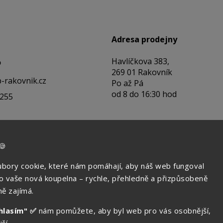
Adresa prodejny
Havlíčkova 383,
o
269 01 Rakovník
-rakovnik.cz
Po až Pá
od 8 do 16:30 hod
 255
🍪
bory cookie, které nám pomáhají, aby náš web fungoval
ko vaše nová koupelna – rychle, přehledně a přizpůsobeně
ě zajímá.
hlasím" ✅
nám pomůžete, aby byl web pro vás osobnější,