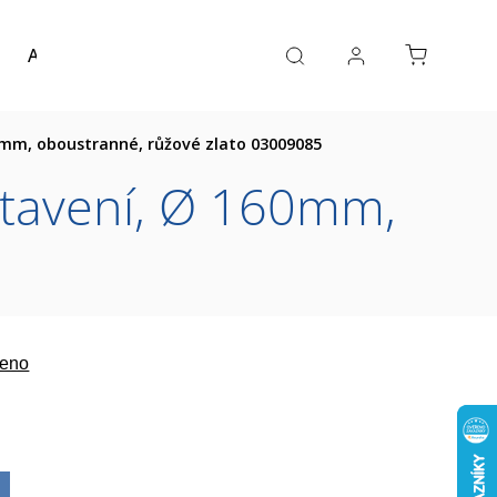
Akce a výprodej
Návrh koupelny
Reference
mm, oboustranné, růžové zlato 03009085
tavení, Ø 160mm,
eno