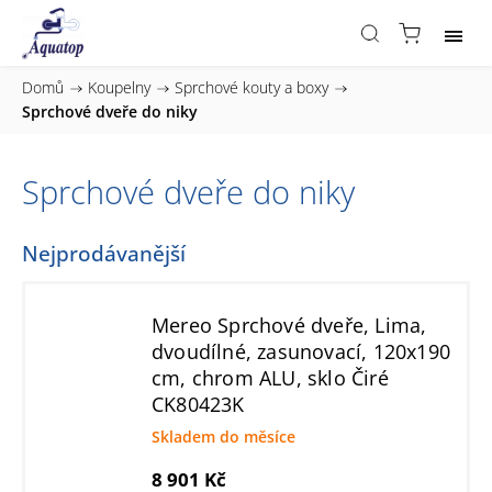
Domů
/
Koupelny
/
Sprchové kouty a boxy
/
Sprchové dveře do niky
Sprchové dveře do niky
Nejprodávanější
Mereo Sprchové dveře, Lima,
dvoudílné, zasunovací, 120x190
cm, chrom ALU, sklo Čiré
CK80423K
Skladem do měsíce
8 901 Kč