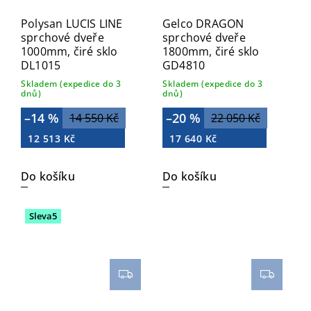
Polysan LUCIS LINE
Gelco DRAGON
sprchové dveře
sprchové dveře
1000mm, čiré sklo
1800mm, čiré sklo
DL1015
GD4810
Skladem (expedice do 3
Skladem (expedice do 3
dnů)
dnů)
–14 %
–20 %
14 550 Kč
22 050 Kč
12 513 Kč
17 640 Kč
Do košíku
Do košíku
Sleva5