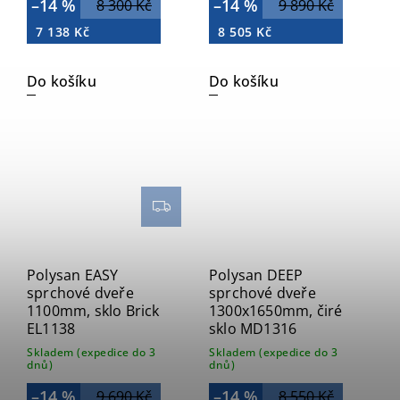
–14 %
–14 %
8 300 Kč
9 890 Kč
7 138 Kč
8 505 Kč
Do košíku
Do košíku
Polysan EASY
Polysan DEEP
sprchové dveře
sprchové dveře
1100mm, sklo Brick
1300x1650mm, čiré
EL1138
sklo MD1316
Skladem (expedice do 3
Skladem (expedice do 3
dnů)
dnů)
–14 %
–14 %
9 690 Kč
8 550 Kč