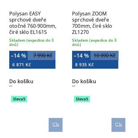
Polysan EASY
Polysan ZOOM
sprchové dveře
sprchové dveře
otočné 760-900mm,
700mm, čiré sklo
čiré sklo EL1615
ZL1270
Skladem (expedice do 3
Skladem (expedice do 3
dnů)
dnů)
–14 %
–14 %
7 990 Kč
10 390 Kč
6 871 Kč
8 935 Kč
Do košíku
Do košíku
Sleva5
Sleva5