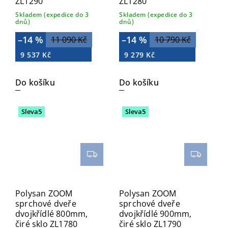
ZL1290
ZL1280
Skladem (expedice do 3
Skladem (expedice do 3
dnů)
dnů)
–14 %
–14 %
11 090 Kč
10 790 Kč
9 537 Kč
9 279 Kč
Do košíku
Do košíku
Sleva5
Sleva5
Polysan ZOOM
Polysan ZOOM
sprchové dveře
sprchové dveře
dvojkřídlé 800mm,
dvojkřídlé 900mm,
čiré sklo ZL1780
čiré sklo ZL1790