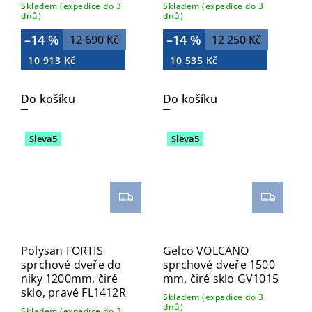
Skladem (expedice do 3
Skladem (expedice do 3
dnů)
dnů)
–14 %
–14 %
12 690 Kč
12 250 Kč
10 913 Kč
10 535 Kč
Do košíku
Do košíku
Sleva5
Sleva5
Polysan FORTIS
Gelco VOLCANO
sprchové dveře do
sprchové dveře 1500
niky 1200mm, čiré
mm, čiré sklo GV1015
sklo, pravé FL1412R
Skladem (expedice do 3
dnů)
Skladem (expedice do 3