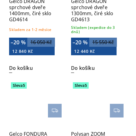
Gelco DRAGON
Gelco DRAGON
sprchové dveře
sprchové dveře
1400mm, čiré sklo
1300mm, čiré sklo
GD4614
GD4613
Skladem (expedice do 3
Skladem za 1-2 měsíce
dnů)
–20 %
–20 %
16 050 Kč
15 550 Kč
12 840 Kč
12 440 Kč
Do košíku
Do košíku
Sleva5
Sleva5
Gelco FONDURA
Polysan ZOOM