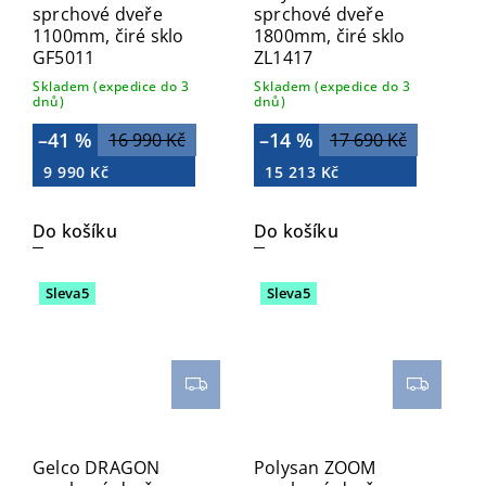
sprchové dveře
sprchové dveře
1100mm, čiré sklo
1800mm, čiré sklo
GF5011
ZL1417
Skladem (expedice do 3
Skladem (expedice do 3
dnů)
dnů)
–41 %
–14 %
16 990 Kč
17 690 Kč
9 990 Kč
15 213 Kč
Do košíku
Do košíku
Sleva5
Sleva5
Gelco DRAGON
Polysan ZOOM