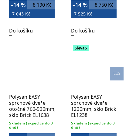
–14 %
–14 %
8 190 Kč
8 750 Kč
7 043 Kč
7 525 Kč
Do košíku
Do košíku
Sleva5
Polysan EASY
Polysan EASY
sprchové dveře
sprchové dveře
otočné 760-900mm,
1200mm, sklo Brick
sklo Brick EL1638
EL1238
Skladem (expedice do 3
Skladem (expedice do 3
dnů)
dnů)