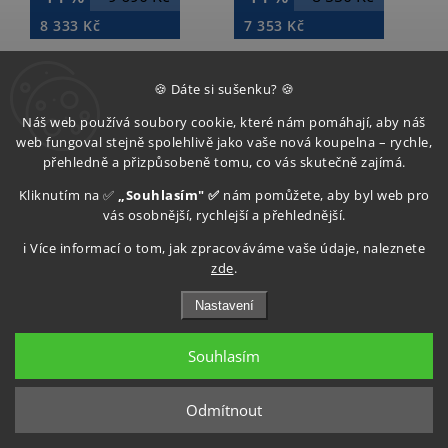
8 333 Kč
7 353 Kč
Do košíku
Do košíku
🍪 Dáte si sušenku? 🍪
Náš web používá soubory cookie, které nám pomáhají, aby náš
web fungoval stejně spolehlivě jako vaše nová koupelna – rychle,
Načíst 60 dalších
přehledně a přizpůsobeně tomu, co vás skutečně zajímá.
Kliknutím na ✅
„Souhlasím" ✅
nám pomůžete, aby byl web pro
1
3
vás osobnější, rychlejší a přehlednější.
Nahoru
ℹ️ Více informací o tom, jak zpracováváme vaše údaje, naleznete
zde
.
Kategorie
Sprchové dveře do niky
nabízí praktická a
Nastavení
estetická řešení pro vybavení koupelen, kde je potřeba
využít prostor maximálně efektivně
. Sprchové dveře do
Souhlasím
niky jsou ideální volbou pro instalaci mezi dvě sousední
stěny, čímž vzniká
úsporné a čisté sprchové místo
bez
zbytečných přepážek. Tento typ dveří je vhodný pro menší i
Odmítnout
středně velké koupelny, kde se klade důraz na
funkčnost,