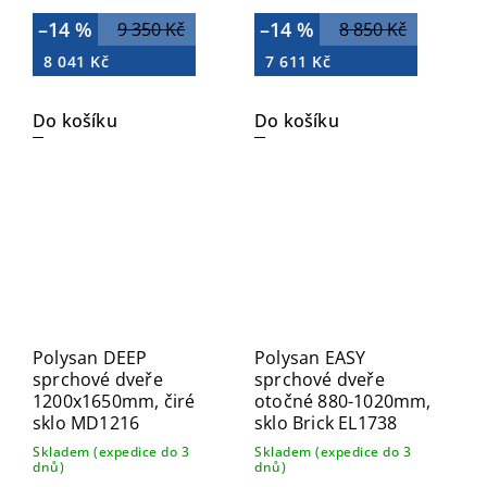
–14 %
–14 %
9 350 Kč
8 850 Kč
8 041 Kč
7 611 Kč
Do košíku
Do košíku
Polysan DEEP
Polysan EASY
sprchové dveře
sprchové dveře
1200x1650mm, čiré
otočné 880-1020mm,
sklo MD1216
sklo Brick EL1738
Skladem (expedice do 3
Skladem (expedice do 3
dnů)
dnů)