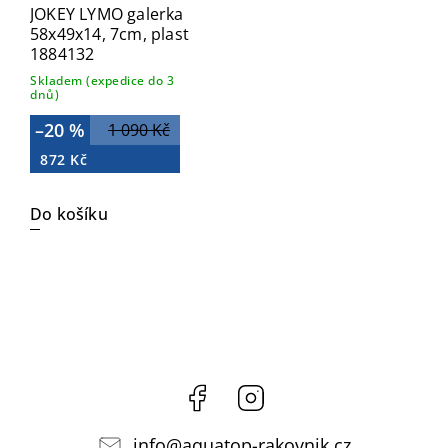
JOKEY LYMO galerka
58x49x14, 7cm, plast
1884132
Skladem (expedice do 3
dnů)
–20 %
1 090 Kč
872 Kč
Do košíku
Facebook
Instagram
info
@
aquatop-rakovnik.cz