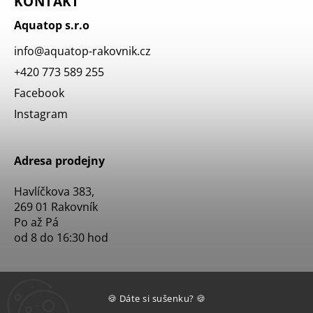
KONTAKT
Aquatop s.r.o
info
@
aquatop-rakovnik.cz
+420 773 589 255
Facebook
Instagram
Adresa prodejny
Havlíčkova 383,
269 01 Rakovník
Po až Pá
od 8 do 16:30 hod
🍪 Dáte si sušenku? 🍪