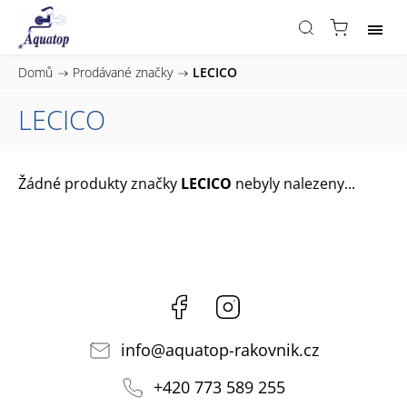
Domů
/
Prodávané značky
/
LECICO
LECICO
Žádné produkty značky
LECICO
nebyly nalezeny...
Facebook
Instagram
info
@
aquatop-rakovnik.cz
+420 773 589 255