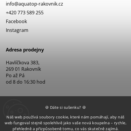
info
@
aquatop-rakovnik.cz
+420 773 589 255
Facebook
Instagram
Adresa prodejny
Havlíčkova 383,
269 01 Rakovník
Po až Pá
od 8 do 16:30 hod
🍪 Dáte si sušenku? 🍪
Náš web používá soubory cookie, které nám pomáhají, aby náš
web fungoval stejně spolehlivě jako vaše nová koupelna – rychle,
přehledně a přizpůsobeně tomu, co vás skutečně zajímá.