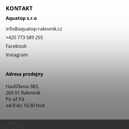
KONTAKT
Aquatop s.r.o
info
@
aquatop-rakovnik.cz
+420 773 589 255
Facebook
Instagram
Adresa prodejny
Havlíčkova 383,
269 01 Rakovník
Po až Pá
od 8 do 16:30 hod