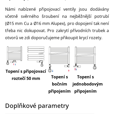
Námi nabízené připojovací ventily jsou dodávány
včetně svěrného šroubení na nejběžnější potrubí
(Ø15 mm Cu a Ø16 mm Alupex), pro dopojení tak není
třeba nic dokupovat. Pro zakrytí přívodních trubek a
otvorů ve zdi doporučujeme přikoupit krycí rozety.
Topení s připojovací
Topení s
Topení s
roztečí 50 mm
bočním
jednobodovým
připojením
připojením
Doplňkové parametry