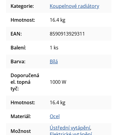
Kategorie
:
Koupelnové radiátory
Hmotnost
:
16.4 kg
EAN
:
8590913929311
Balení
:
1 ks
Barva
:
Bílá
Doporučená
el. topná
1000 W
tyč
:
Hmotnost
:
16.4 kg
Materiál
:
Ocel
Ústřední vytápění
,
Možnost
Elektrické vytápění
,