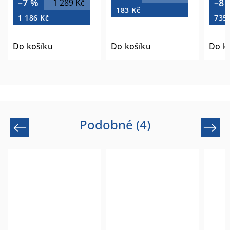
–8 %
–8 
799 Kč
183 Kč
735 Kč
133
Do košíku
Do košíku
Do k
Podobné (4)
Previous
Next