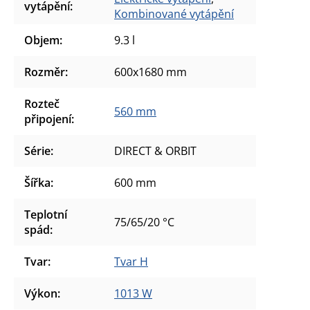
vytápění
:
Kombinované vytápění
Objem
:
9.3 l
Rozměr
:
600x1680 mm
Rozteč
560 mm
připojení
:
Série
:
DIRECT & ORBIT
Šířka
:
600 mm
Teplotní
75/65/20 °C
spád
:
Tvar
:
Tvar H
Výkon
:
1013 W