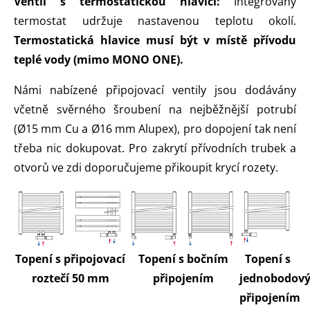
Ventil s termostatickou hlavicí:
Integrovaný
termostat udržuje nastavenou teplotu okolí.
Termostatická hlavice musí být v místě přívodu
teplé vody (mimo MONO ONE).
Námi nabízené připojovací ventily jsou dodávány
včetně svěrného šroubení na nejběžnější potrubí
(Ø15 mm Cu a Ø16 mm Alupex), pro dopojení tak není
třeba nic dokupovat. Pro zakrytí přívodních trubek a
otvorů ve zdi doporučujeme přikoupit krycí rozety.
Topení s připojovací
Topení s bočním
Topení s
roztečí 50 mm
připojením
jednobodov
připojením