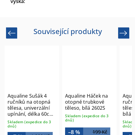
výška
:
Související produkty
Previous
Next
Aqualine Háček na
Aqualine Sušák
Gedy
otopné trubkové
ručníků na otopná
otopn
těleso, bílá 2602S
tělesa 46cm rovný,
termo
bílá IDR-50
2025
Skladem (expedice do 3
dnů)
Skladem (expedice do 3
Sklade
dnů)
dnů)
–8 %
199 Kč