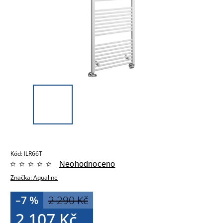
Kód:
ILR66T
Neohodnoceno
Značka:
Aqualine
–7 %
2 290 Kč
2 107 Kč