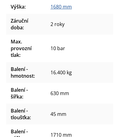
Výška
:
1680 mm
Záruční
2 roky
doba
:
Max.
provozní
10 bar
tlak
:
Balení -
16.400 kg
hmotnost
:
Balení -
630 mm
šířka
:
Balení -
45 mm
tloušťka
:
Balení -
1710 mm