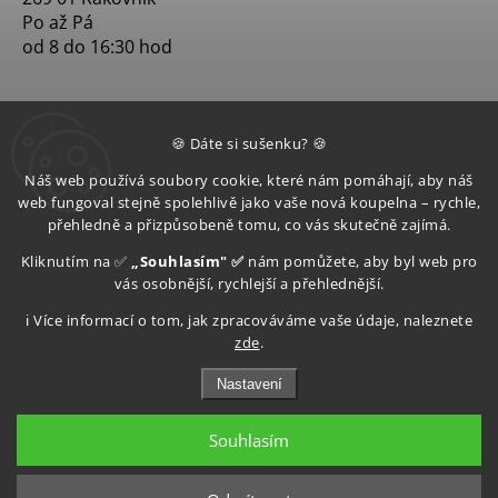
Po až Pá
od 8 do 16:30 hod
🍪 Dáte si sušenku? 🍪
Náš web používá soubory cookie, které nám pomáhají, aby náš
web fungoval stejně spolehlivě jako vaše nová koupelna – rychle,
přehledně a přizpůsobeně tomu, co vás skutečně zajímá.
Kliknutím na ✅
„Souhlasím" ✅
nám pomůžete, aby byl web pro
vás osobnější, rychlejší a přehlednější.
ℹ️ Více informací o tom, jak zpracováváme vaše údaje, naleznete
zde
.
Nastavení
Souhlasím
Copyright 2026
Aquatop s.r.o
. Všechna práva vyhrazena.
Upravit nastavení cookies