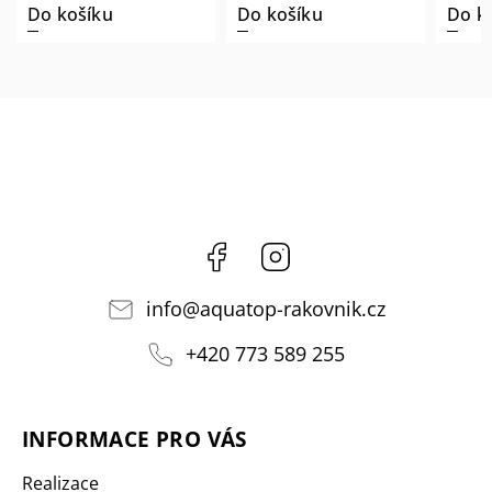
Do košíku
Do košíku
Do k
Facebook
Instagram
info
@
aquatop-rakovnik.cz
+420 773 589 255
INFORMACE PRO VÁS
Realizace