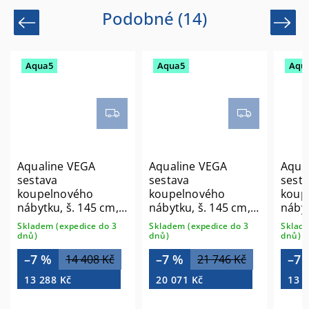
Podobné (14)
Previous
Next
Aqua5
Aqua5
Aqu
Aqualine VEGA
Aqualine VEGA
Aqua
sestava
sestava
sest
koupelnového
koupelnového
koup
nábytku, š. 145 cm,
nábytku, š. 145 cm,
nábyt
bílá/dub platin
bílá/dub platin
bílá/
Skladem (expedice do 3
Skladem (expedice do 3
Sklade
VG073-02
VG073-04
VG08
dnů)
dnů)
dnů)
–7 %
–7 %
–7 
14 408 Kč
21 746 Kč
13 288 Kč
20 071 Kč
13 6