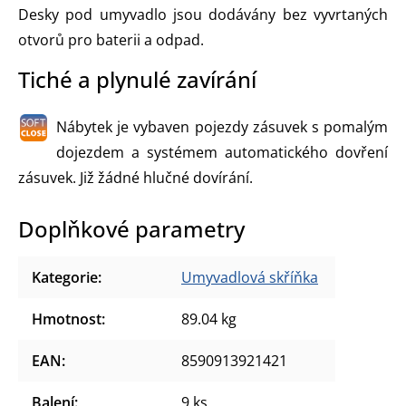
Desky pod umyvadlo jsou dodávány bez vyvrtaných
otvorů pro baterii a odpad.
Tiché a plynulé zavírání
Nábytek je vybaven pojezdy zásuvek s pomalým
dojezdem a systémem automatického dovření
zásuvek. Již žádné hlučné dovírání.
Doplňkové parametry
Kategorie
:
Umyvadlová skříňka
Hmotnost
:
89.04 kg
EAN
:
8590913921421
Balení
:
9 ks