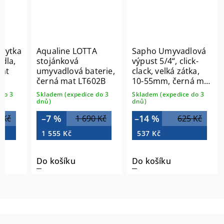
krytka
Aqualine LOTTA
Sapho Umyvadlová
dla,
stojánková
výpust 5/4“, click-
at
umyvadlová baterie,
clack, velká zátka,
černá mat LT602B
10-55mm, černá mat
CV1002B
do 3
Skladem (expedice do 3
Skladem (expedice do 3
dnů)
dnů)
–7 %
–14 %
 Kč
1 690 Kč
625 Kč
1 555 Kč
537 Kč
Do košíku
Do košíku