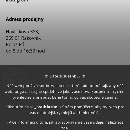
Adresa prodejny
Havlíčkova 383,
269 01 Rakovník
Po až Pá
od 8 do 16:30 hod
🍪 Dáte si sušenku? 🍪
Náš web používá soubory cookie, které nám pomáhají, aby náš
web fungoval stejně spolehlivě jako vaše nová koupelna – rychle,
přehledně a přizpůsobeně tomu, co vás skutečně zajímá.
Kliknutím na ✅
„Souhlasím" ✅
nám pomůžete, aby byl web pro
vás osobnější, rychlejší a přehlednější.
ℹ️ Více informací o tom, jak zpracováváme vaše údaje, naleznete
zde
.