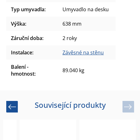
Typ umyvadla
:
Umyvadlo na desku
Výška
:
638 mm
Záruční doba
:
2 roky
Instalace
:
Závěsné na stěnu
Balení -
89.040 kg
hmotnost
:
Související produkty
Previous
Next