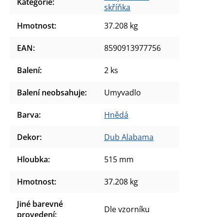
Kategorie
:
skříňka
Hmotnost
:
37.208 kg
EAN
:
8590913977756
Balení
:
2 ks
Balení neobsahuje
:
Umyvadlo
Barva
:
Hnědá
Dekor
:
Dub Alabama
Hloubka
:
515 mm
Hmotnost
:
37.208 kg
Jiné barevné
Dle vzorníku
provedení
: