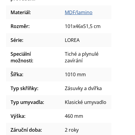
Materiál
:
MDF/lamino
Rozměr
:
101x46x51,5 cm
Série
:
LOREA
Speciální
Tiché a plynulé
možnosti
:
zavírání
Šířka
:
1010 mm
Typ skříňky
:
Zásuvky a dvířka
Typ umyvadla
:
Klasické umyvadlo
Výška
:
460 mm
Záruční doba
:
2 roky