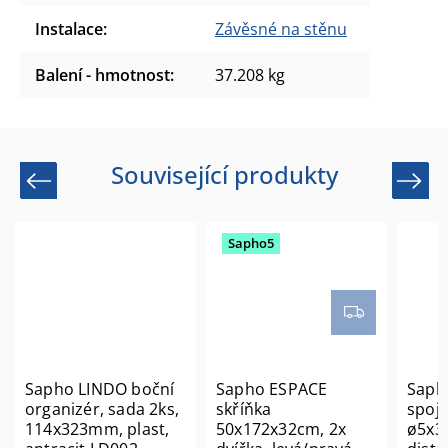
Instalace
:
Závěsné na stěnu
Balení - hmotnost
:
37.208 kg
Související produkty
Previous
Next
Sapho5
Sapho LINDO boční
Sapho ESPACE
Saph
organizér, sada 2ks,
skříňka
spojo
114x323mm, plast,
50x172x32cm, 2x
ø5x3