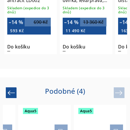
antracit LD002
dvířka, levá/pravá,
dista
dub alabama
mezi 
Skladem (expedice do 3
Skladem (expedice do 3
Sklade
ESC450-2222
MX00
dnů)
dnů)
dnů)
–14 %
–14 %
–14
690 Kč
13 360 Kč
593 Kč
11 490 Kč
163
Do košíku
Do košíku
Do k
Podobné (4)
Previous
Next
Aqua5
Aqua5