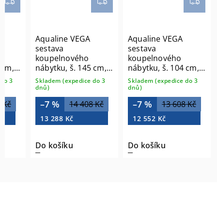
Aqualine VEGA
Aqualine VEGA
sestava
sestava
koupelnového
koupelnového
 cm,
nábytku, š. 145 cm,
nábytku, š. 104 cm,
bílá/dub platin
dub platin VG873-03
do 3
Skladem (expedice do 3
Skladem (expedice do 3
VG073-02
dnů)
dnů)
–7 %
–7 %
 Kč
14 408 Kč
13 608 Kč
13 288 Kč
12 552 Kč
Do košíku
Do košíku