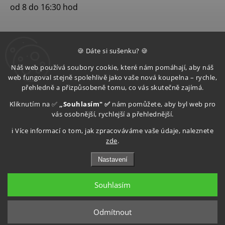
od 8 do 16:30 hod
🍪 Dáte si sušenku? 🍪
Náš web používá soubory cookie, které nám pomáhají, aby náš
web fungoval stejně spolehlivě jako vaše nová koupelna – rychle,
přehledně a přizpůsobeně tomu, co vás skutečně zajímá.
Kliknutím na ✅
„Souhlasím" ✅
nám pomůžete, aby byl web pro
vás osobnější, rychlejší a přehlednější.
ℹ️ Více informací o tom, jak zpracováváme vaše údaje, naleznete
zde
.
Nastavení
Souhlasím
Copyright 2026
Aquatop s.r.o
. Všechna práva vyhrazena.
Upravit nastavení cookies
Odmítnout
Grafický návrh vytvořil a nakódoval
Shoptak.cz