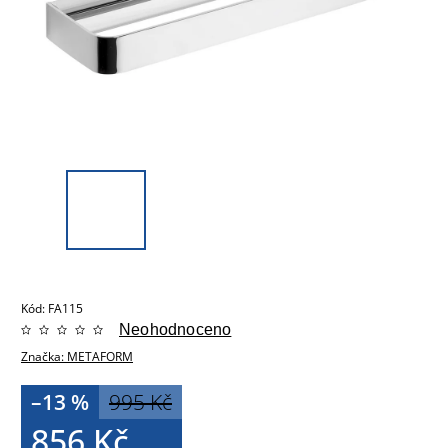
Kód:
FA115
Neohodnoceno
Značka:
METAFORM
–13 %
995 Kč
856 Kč