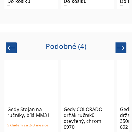
Do košíku
Do košíku
Do k
Podobné (4)
Previous
Next
Gedy Stojan na
Gedy COLORADO
Gedy
ručníky, bílá MM31
držák ručníků
držák
otevřený, chrom
350m
Skladem za 2-3 měsíce
6970
6921