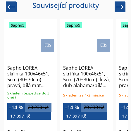
Související produkty
Previous
Next
Sapho5
Sapho5
Sap
Sapho LOREA
Sapho LOREA
Saph
skříňka 100x46x51,
skříňka 100x46x51,
skříň
5cm (30+70cm),
5cm (70+30cm), levá,
5cm 
pravá, bílá mat
dub alabama/bílá
prav
LE070-3131-R-01
mat LE070-2231-L-02
alab
Skladem (expedice do 3
Skladem za 1-2 měsíce
Sklade
LE07
dnů)
–14 %
–14 %
–14
20 230 Kč
20 230 Kč
17 397 Kč
17 397 Kč
17 3