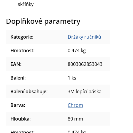
skříňky
Doplňkové parametry
Kategorie
:
Držáky ručníků
Hmotnost
:
0.474 kg
EAN
:
8003062853043
Balení
:
1 ks
Balení obsahuje
:
3M lepící páska
Barva
:
Chrom
Hloubka
:
80 mm
Hmotnost
:
0.474 kg