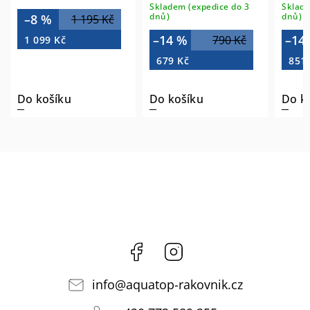
Skladem (expedice do 3
Sklade
dnů)
dnů)
–8 %
1 195 Kč
–14 %
–14
790 Kč
1 099 Kč
679 Kč
851
Do košíku
Do košíku
Do k
Facebook
Instagram
info
@
aquatop-rakovnik.cz