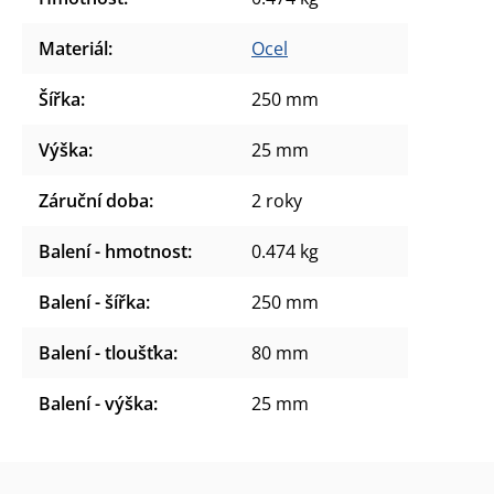
Materiál
:
Ocel
Šířka
:
250 mm
Výška
:
25 mm
Záruční doba
:
2 roky
Balení - hmotnost
:
0.474 kg
Balení - šířka
:
250 mm
Balení - tloušťka
:
80 mm
Balení - výška
:
25 mm