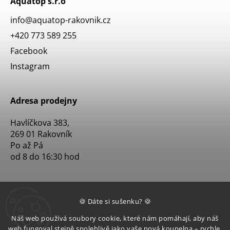
Aquatop s.r.o
info
@
aquatop-rakovnik.cz
+420 773 589 255
Facebook
Instagram
Adresa prodejny
Havlíčkova 383,
269 01 Rakovník
Po až Pá
od 8 do 16:30 hod
🍪 Dáte si sušenku? 🍪
Náš web používá soubory cookie, které nám pomáhají, aby náš
web fungoval stejně spolehlivě jako vaše nová koupelna – rychle,