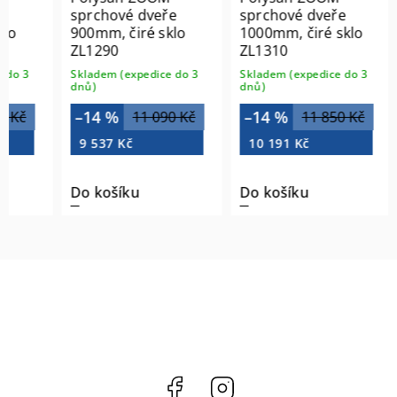
e
sprchové dveře
sprchové dveře
lo
900mm, čiré sklo
1000mm, čiré sklo
ZL1290
ZL1310
do 3
Skladem (expedice do 3
Skladem (expedice do 3
dnů)
dnů)
–14 %
–14 %
 Kč
11 090 Kč
11 850 Kč
9 537 Kč
10 191 Kč
Do košíku
Do košíku
Facebook
Instagram