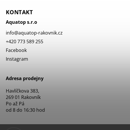
KONTAKT
Aquatop s.r.o
info
@
aquatop-rakovnik.cz
+420 773 589 255
Facebook
Instagram
Adresa prodejny
Havlíčkova 383,
269 01 Rakovník
Po až Pá
od 8 do 16:30 hod