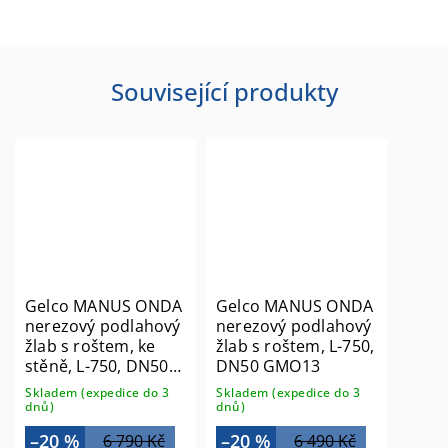
Související produkty
Gelco MANUS ONDA
Gelco MANUS ONDA
nerezový podlahový
nerezový podlahový
žlab s roštem, ke
žlab s roštem, L-750,
stěně, L-750, DN50
DN50 GMO13
GMO23
Skladem (expedice do 3
Skladem (expedice do 3
dnů)
dnů)
–20 %
–20 %
6 790 Kč
6 490 Kč