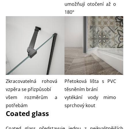
umožňují otočení až o
180°
Zkracovatelná rohová
Přetoková lišta s PVC
vzpěra se přizpůsobí
těsněním brání
všem rozměrům a
vytékání vody mimo
potřebám
sprchový kout
Coated glass
Coated glass představuje jednu z nejkvalitnějších