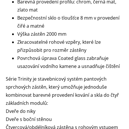
Barevná provedení profilu: chrom, černá mat,
zlato mat
Bezpečnostní sklo o tloušťce 8 mm v provedení
čiřé a matné
Výška zástěn 2000 mm
Zkracovatelné rohové vzpěry, které lze
přizpůsobit pro rozměr zástěny
Povrchová úprava Coated glass zabraňuje
usazování vodního kamene a usnadňuje čištění
Série Trinity je stavebnicový systém pantových
sprchových zástěn, který umožňuje jednoduše
kombinovat barevné provedení kování a skla do čtyř
základních modulů:
Dveře do niky
Dveře s boční stěnou
Čtvercová/obdélníková zástěna s rohovým vstupem