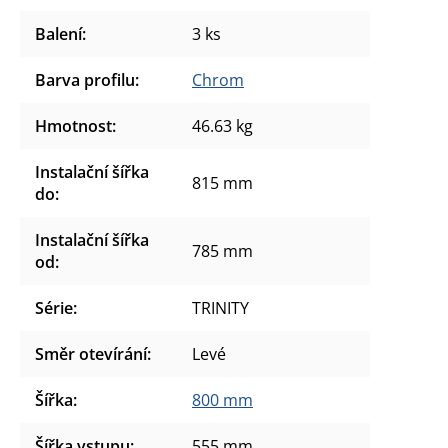
Balení
:
3 ks
Barva profilu
:
Chrom
Hmotnost
:
46.63 kg
Instalační šířka
815 mm
do
:
Instalační šířka
785 mm
od
:
Série
:
TRINITY
Směr otevírání
:
Levé
Šířka
:
800 mm
Šířka vstupu
:
555 mm