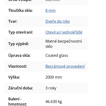
Tloušťka skla
:
8 mm
Tvar
:
Dveře do niky
Typ otevíraní
:
Otevírací jednokřídlé
Matné bezpečnostní
Typ výplně
:
sklo
Úprava skla
:
Coated glass
Vlastnosti
:
Bezrámové provedení
Výška
:
2000 mm
Záruční doba
:
3 roky
Balení -
46.630 kg
hmotnost
: