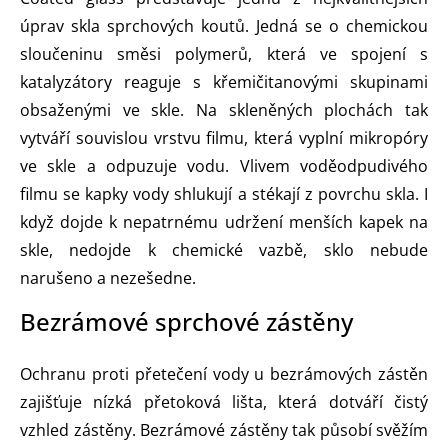
úprav skla sprchových koutů. Jedná se o chemickou
sloučeninu směsi polymerů, která ve spojení s
katalyzátory reaguje s křemičitanovými skupinami
obsaženými ve skle. Na skleněných plochách tak
vytváří souvislou vrstvu filmu, která vyplní mikropóry
ve skle a odpuzuje vodu. Vlivem voděodpudivého
filmu se kapky vody shlukují a stékají z povrchu skla. I
když dojde k nepatrnému udržení menších kapek na
skle, nedojde k chemické vazbě, sklo nebude
narušeno a nezešedne.
Bezrámové sprchové zástěny
Ochranu proti přetečení vody u bezrámových zástěn
zajišťuje nízká přetoková lišta, která dotváří čistý
vzhled zástěny. Bezrámové zástěny tak působí svěžím