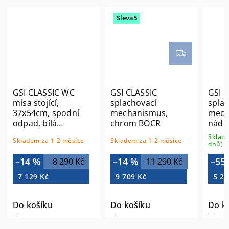
Sleva5
GSI CLASSIC WC
GSI CLASSIC
GSI 
mísa stojící,
splachovací
splac
37x54cm, spodní
mechanismus,
mech
odpad, bílá
chrom BOCR
nádrž
ExtraGlaze 871011
chro
Sklade
Skladem za 1-2 měsíce
Skladem za 1-2 měsíce
dnů)
–14 %
–14 %
–55
8 290 Kč
11 290 Kč
7 129 Kč
9 709 Kč
5 29
Do košíku
Do košíku
Do k