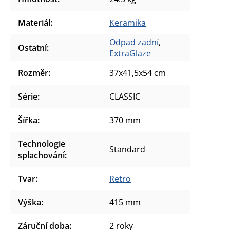
Materiál
:
Keramika
Odpad zadní
,
Ostatní
:
ExtraGlaze
Rozměr
:
37x41,5x54 cm
Série
:
CLASSIC
Šířka
:
370 mm
Technologie
Standard
splachování
:
Tvar
:
Retro
Výška
:
415 mm
Záruční doba
:
2 roky