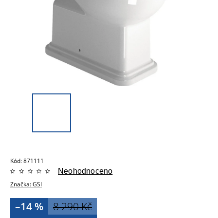
Kód:
871111
Neohodnoceno
Značka:
GSI
–14 %
8 290 Kč