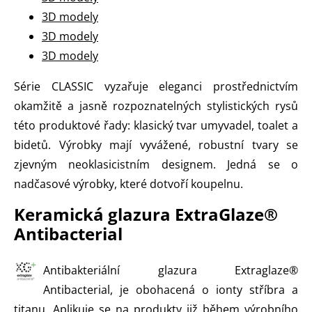
3D modely
3D modely
3D modely
Série CLASSIC vyzařuje eleganci prostřednictvím
okamžitě a jasně rozpoznatelných stylistických rysů
této produktové řady: klasický tvar umyvadel, toalet a
bidetů. Výrobky mají vyvážené, robustní tvary se
zjevným neoklasicistním designem. Jedná se o
nadčasové výrobky, které dotvoří koupelnu.
Keramická glazura ExtraGlaze®
Antibacterial
Antibakteriální glazura Extraglaze®
Antibacterial, je obohacená o ionty stříbra a
titanu. Aplikuje se na produkty již během výrobního