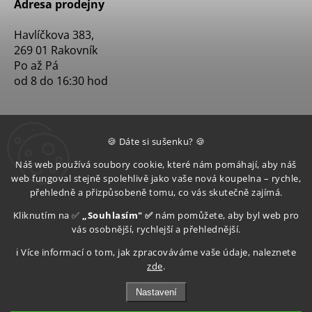
Adresa prodejny
Havlíčkova 383,
269 01 Rakovník
Po až Pá
od 8 do 16:30 hod
🍪 Dáte si sušenku? 🍪
Náš web používá soubory cookie, které nám pomáhají, aby náš
web fungoval stejně spolehlivě jako vaše nová koupelna – rychle,
přehledně a přizpůsobeně tomu, co vás skutečně zajímá.
Kliknutím na ✅
„Souhlasím" ✅
nám pomůžete, aby byl web pro
vás osobnější, rychlejší a přehlednější.
ℹ️ Více informací o tom, jak zpracováváme vaše údaje, naleznete
zde
.
Nastavení