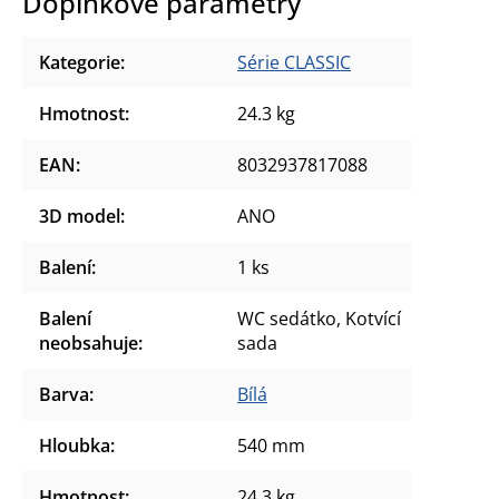
Doplňkové parametry
Kategorie
:
Série CLASSIC
Hmotnost
:
24.3 kg
EAN
:
8032937817088
3D model
:
ANO
Balení
:
1 ks
Balení
WC sedátko, Kotvící
neobsahuje
:
sada
Barva
:
Bílá
Hloubka
:
540 mm
Hmotnost
:
24.3 kg