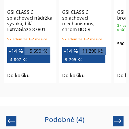
GSI CLASSIC
GSI CLASSIC
GSI K
splachovací nádržka
splachovací
bron
vysoká, bílá
mechanismus,
Sklade
ExtraGlaze 878011
chrom BOCR
dnů)
Skladem za 1-2 měsíce
Skladem za 1-2 měsíce
590 K
–14 %
–14 %
5 590 Kč
11 290 Kč
4 807 Kč
9 709 Kč
Do košíku
Do košíku
Do ko
Podobné (4)
Previous
Next