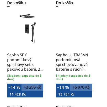
Do košíku
Do košíku
Sapho SPY
Sapho ULTRASAN
podomítkový
podomítková
sprchový set s
sprchová/vanová
pákovou baterií, 2
baterie s ruční
výstupy, černá mat
sprchou, 2 výstupy,
Skladem (expedice do 3
Skladem (expedice do 3
PY42/15-04
chrom UT045V
dnů)
dnů)
–14 %
–14 %
13 290 Kč
15 970 Kč
11 428 Kč
13 734 Kč