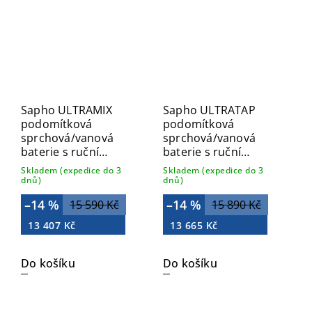
Sapho ULTRAMIX
Sapho ULTRATAP
podomítková
podomítková
sprchová/vanová
sprchová/vanová
baterie s ruční
baterie s ruční
sprchou, 2 výstupy,
sprchou, 2 výstupy,
Skladem (expedice do 3
Skladem (expedice do 3
chrom UT045
chrom UT045T
dnů)
dnů)
–14 %
–14 %
15 590 Kč
15 890 Kč
13 407 Kč
13 665 Kč
Do košíku
Do košíku