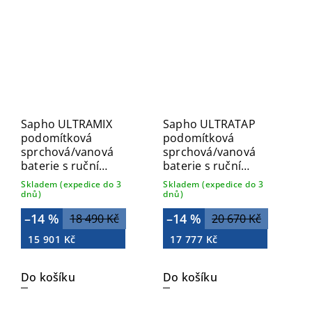
Sapho ULTRAMIX
Sapho ULTRATAP
podomítková
podomítková
sprchová/vanová
sprchová/vanová
baterie s ruční
baterie s ruční
sprchou, 2 výstupy,
sprchou, 2 výstupy,
Skladem (expedice do 3
Skladem (expedice do 3
černá mat UT045B
zlato mat UT045TG
dnů)
dnů)
–14 %
–14 %
18 490 Kč
20 670 Kč
15 901 Kč
17 777 Kč
Do košíku
Do košíku