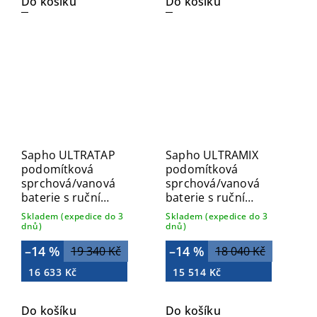
Do košíku
Do košíku
Sapho ULTRATAP
Sapho ULTRAMIX
podomítková
podomítková
sprchová/vanová
sprchová/vanová
baterie s ruční
baterie s ruční
sprchou, 2 výstupy,
sprchou, 2 výstupy,
Skladem (expedice do 3
Skladem (expedice do 3
černá mat/zlato mat
černá mat/chrom
dnů)
dnů)
UT045TBG
UT045BC
–14 %
–14 %
19 340 Kč
18 040 Kč
16 633 Kč
15 514 Kč
Do košíku
Do košíku