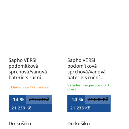
Sapho VERSI
Sapho VERSI
podomítková
podomítková
sprchová/vanová
sprchová/vanová
baterie s ruční
baterie s ruční
sprchou, 2 výstupy,
sprchou, 2 výstupy,
Skladem (expedice do 3
Skladem za 1-2 měsíce
bronz RV052/18
černá mat RV052/15
dnů)
–14 %
–14 %
24 690 Kč
24 690 Kč
21 233 Kč
21 233 Kč
Do košíku
Do košíku