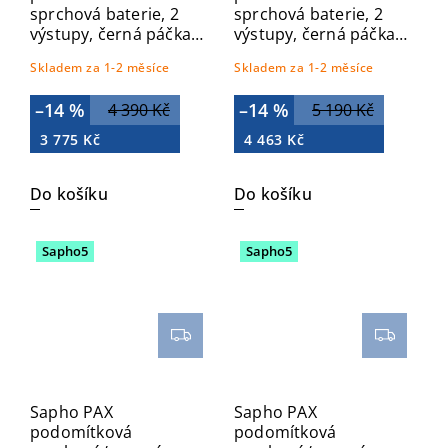
sprchová baterie, 2
sprchová baterie, 2
výstupy, černá páčka,
výstupy, černá páčka,
chrom KI42NC
bronz KI42NB
Skladem za 1-2 měsíce
Skladem za 1-2 měsíce
–14 %
–14 %
4 390 Kč
5 190 Kč
3 775 Kč
4 463 Kč
Do košíku
Do košíku
Sapho5
Sapho5
Sapho PAX
Sapho PAX
podomítková
podomítková