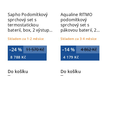
Sapho Podomítkový
Aqualine RITMO
sprchový set s
podomítkový
termostatickou
sprchový set s
baterií, box, 2 výstupy,
pákovou baterií, 2
chrom 1102-32-21
výstupy, chrom RT045
Skladem za 1-2 měsíce
Skladem za 3-4 měsíce
–24 %
–14 %
11 570 Kč
4 862 Kč
8 788 Kč
4 179 Kč
Do košíku
Do košíku