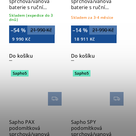
sprchová/vanová
sprchová/vanová
baterie s ruční
baterie s ruční
sprchou, 2 výstupy,
sprchou, 2 výstupy,
Skladem (expedice do 3
Skladem za 3-4 měsíce
černá mat XA52/15
bílá mat XA52/14
dnů)
–54 %
–14 %
21 990 Kč
21 990 Kč
9 990 Kč
18 911 Kč
Do košíku
Do košíku
Sapho5
Sapho5
Sapho PAX
Sapho SPY
podomítková
podomítková
sprchová/vanová
sprchová/vanová