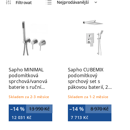
Nejprodávanější
Nejlevnější
Nejdražší
Abecedně
Sapho MINIMAL
Sapho CUBEMIX
podomítková
podomítkový
sprchová/vanová
sprchový set s
baterie s ruční
pákovou baterií, 2
sprchou, 2 výstupy,
výstupy, posuvný
Skladem za 2-3 měsíce
Skladem za 1-2 měsíce
nerez mat MI545
držák sprchy, chrom
CM042-02
–14 %
–14 %
13 990 Kč
8 970 Kč
12 031 Kč
7 713 Kč