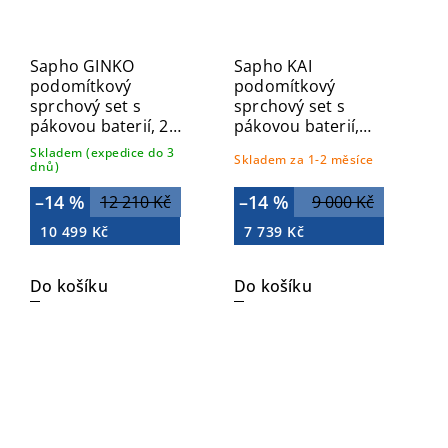
Sapho GINKO
Sapho KAI
podomítkový
podomítkový
sprchový set s
sprchový set s
pákovou baterií, 2
pákovou baterií,
výstupy, černá mat
otočný přepínač, 2
Skladem (expedice do 3
Skladem za 1-2 měsíce
1101-42B-03
výstupy, černá mat
dnů)
KA43/15-03
–14 %
–14 %
12 210 Kč
9 000 Kč
10 499 Kč
7 739 Kč
Do košíku
Do košíku