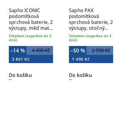
Sapho ICONIC
Sapho PAX
podomítková
podomítková
sprchová baterie, 2
sprchová baterie, 2
výstupy, měď mat
výstupy, otočný
AF042PG
přepínač, chrom XA43
Skladem (expedice do 3
Skladem (expedice do 3
dnů)
dnů)
–14 %
–50 %
4 490 Kč
2 990 Kč
3 861 Kč
1 490 Kč
Do košíku
Do košíku