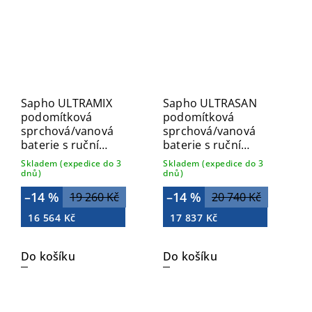
Sapho ULTRAMIX
Sapho ULTRASAN
podomítková
podomítková
sprchová/vanová
sprchová/vanová
baterie s ruční
baterie s ruční
sprchou, 2 výstupy,
sprchou, 2 výstupy,
Skladem (expedice do 3
Skladem (expedice do 3
černá mat/zlato mat
zlato mat UT045VG
dnů)
dnů)
UT045BG
–14 %
–14 %
19 260 Kč
20 740 Kč
16 564 Kč
17 837 Kč
Do košíku
Do košíku