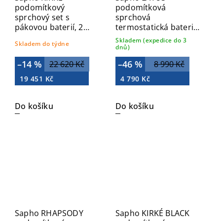
podomítkový
podomítková
sprchový set s
sprchová
pákovou baterií, 2
termostatická baterie
výstupy, bronz KI42B-
vč. sprchy, 2/3
Skladem (expedice do 3
Skladem do týdne
01
výstupy, chrom 1102-
dnů)
45
–14 %
–46 %
22 620 Kč
8 990 Kč
19 451 Kč
4 790 Kč
Do košíku
Do košíku
Sapho RHAPSODY
Sapho KIRKÉ BLACK