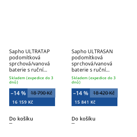
Sapho ULTRATAP
Sapho ULTRASAN
podomítková
podomítková
sprchová/vanová
sprchová/vanová
baterie s ruční
baterie s ruční
sprchou, 2 výstupy,
sprchou, 2 výstupy,
Skladem (expedice do 3
Skladem (expedice do 3
černá mat UT045TB
černá mat/chrom
dnů)
dnů)
UT045VBC
–14 %
–14 %
18 790 Kč
18 420 Kč
16 159 Kč
15 841 Kč
Do košíku
Do košíku