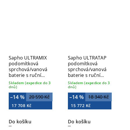
Sapho ULTRAMIX
Sapho ULTRATAP
podomítková
podomítková
sprchová/vanová
sprchová/vanová
baterie s ruční
baterie s ruční
sprchou, 2 výstupy,
sprchou, 2 výstupy,
Skladem (expedice do 3
Skladem (expedice do 3
zlato mat UT045G
černá mat/chrom
dnů)
dnů)
UT045TBC
–14 %
–14 %
20 590 Kč
18 340 Kč
17 708 Kč
15 772 Kč
Do košíku
Do košíku