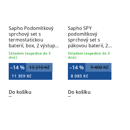
Sapho Podomítkový
Sapho SPY
sprchový set s
podomítkový
termostatickou
sprchový set s
baterií, box, 2 výstupy,
pákovou baterií, 2
černá mat 1102-32B-
výstupy, chrom PY42-
Skladem (expedice do 3
Skladem (expedice do 3
21
03
dnů)
dnů)
–14 %
–14 %
13 210 Kč
9 400 Kč
11 359 Kč
8 083 Kč
Do košíku
Do košíku