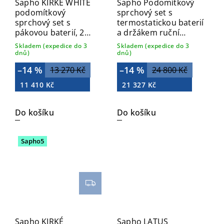
Sapho KIRKÉ WHITE
Sapho Podomítkový
podomítkový
sprchový set s
sprchový set s
termostatickou baterií
pákovou baterií, 2
a držákem ruční
výstupy, bílá páčka,
sprchy, 2 výstupy,
Skladem (expedice do 3
Skladem (expedice do 3
chrom KI42BC-01
hranatá, chrom
dnů)
dnů)
MB453-01
–14 %
–14 %
13 270 Kč
24 800 Kč
11 410 Kč
21 327 Kč
Do košíku
Do košíku
Sapho5
Sapho KIRKÉ
Sapho LATUS