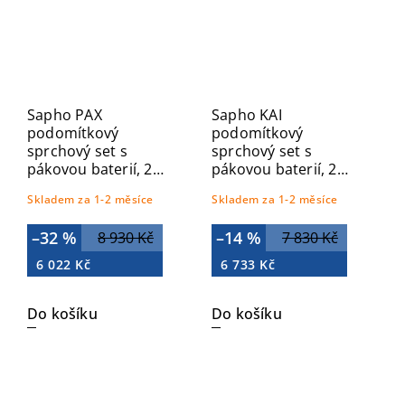
Sapho PAX
Sapho KAI
podomítkový
podomítkový
sprchový set s
sprchový set s
pákovou baterií, 2
pákovou baterií, 2
výstupy, chrom XA42-
výstupy, chrom KA42-
Skladem za 1-2 měsíce
Skladem za 1-2 měsíce
03
03
–32 %
–14 %
8 930 Kč
7 830 Kč
6 022 Kč
6 733 Kč
Do košíku
Do košíku