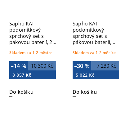
Sapho KAI
Sapho KAI
podomítkový
podomítkový
sprchový set s
sprchový set s
pákovou baterií, 2
pákovou baterií,
výstupy, černá
otočný přepínač, 2
Skladem za 1-2 měsíce
Skladem za 1-2 měsíce
KA42/15-03
výstupy, chrom KA43-
03
–14 %
–30 %
10 300 Kč
7 230 Kč
8 857 Kč
5 022 Kč
Do košíku
Do košíku