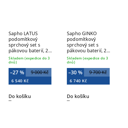
Sapho LATUS
Sapho GINKO
podomítkový
podomítkový
sprchový set s
sprchový set s
pákovou baterií, 2
pákovou baterií, 2
výstupy, chrom 1102-
výstupy, chrom 1101-
Skladem (expedice do 3
Skladem (expedice do 3
42-03
42-23
dnů)
dnů)
–27 %
–30 %
9 000 Kč
9 700 Kč
6 540 Kč
6 740 Kč
Do košíku
Do košíku