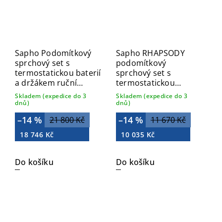
Sapho Podomítkový
Sapho RHAPSODY
sprchový set s
podomítkový
termostatickou baterií
sprchový set s
a držákem ruční
termostatickou
sprchy, 2 výstupy,
baterií, 2/3 výstupy,
Skladem (expedice do 3
Skladem (expedice do 3
kulatá, chrom MB623-
chrom 5508-02
dnů)
dnů)
02
–14 %
–14 %
21 800 Kč
11 670 Kč
18 746 Kč
10 035 Kč
Do košíku
Do košíku