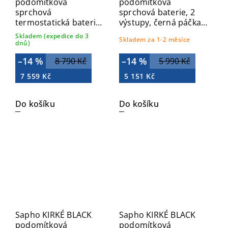
podomítková
podomítková
sprchová
sprchová baterie, 2
termostatická baterie
výstupy, černá páčka,
vč. sprchy, 2/3
zlato KI42NZ
Skladem (expedice do 3
Skladem za 1-2 měsíce
výstupy, chrom 5508
dnů)
–14 %
–14 %
8 790 Kč
5 990 Kč
7 559 Kč
5 151 Kč
Do košíku
Do košíku
Sapho KIRKÉ BLACK
Sapho KIRKÉ BLACK
podomítková
podomítková