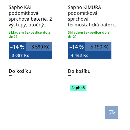
Sapho KAI
Sapho KIMURA
podomítková
podomítková
sprchová baterie, 2
sprchová
výstupy, otočný
termostatická baterie,
přepínač, černá mat
box, 2 výstupy, chrom
Skladem (expedice do 3
Skladem (expedice do 3
KA43/15
KU682
dnů)
dnů)
–14 %
–14 %
3 590 Kč
5 190 Kč
3 087 Kč
4 463 Kč
Do košíku
Do košíku
Sapho5