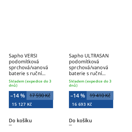
Sapho VERSI
Sapho ULTRASAN
podomítková
podomítková
sprchová/vanová
sprchová/vanová
baterie s ruční
baterie s ruční
sprchou, 2 výstupy,
sprchou, 2 výstupy,
Skladem (expedice do 3
Skladem (expedice do 3
chrom RV052
černá mat/zlato mat
dnů)
dnů)
UT045VBG
–14 %
–14 %
17 590 Kč
19 410 Kč
15 127 Kč
16 693 Kč
Do košíku
Do košíku