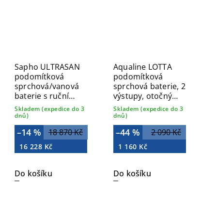
Sapho ULTRASAN
Aqualine LOTTA
podomítková
podomítková
sprchová/vanová
sprchová baterie, 2
baterie s ruční
výstupy, otočný
sprchou, 2 výstupy,
přepínač, chrom
Skladem (expedice do 3
Skladem (expedice do 3
černá mat UT045VB
LT745
dnů)
dnů)
–14 %
–44 %
18 870 Kč
2 090 Kč
16 228 Kč
1 160 Kč
Do košíku
Do košíku