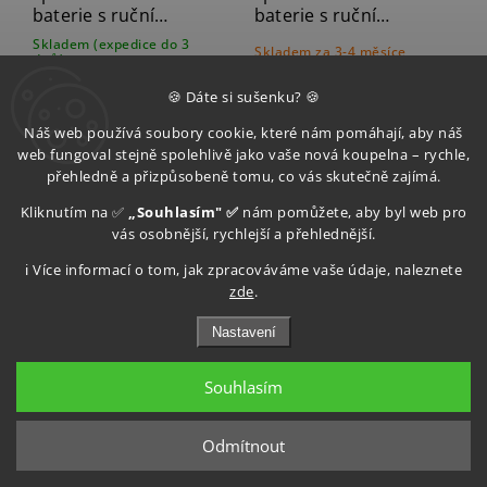
baterie s ruční
baterie s ruční
sprchou, 2 výstupy,
sprchou, 3 výstupy,
Skladem (expedice do 3
Skladem za 3-4 měsíce
chrom XA52
zlato mat PY53/19
dnů)
–43 %
–14 %
15 790 Kč
30 990 Kč
🍪 Dáte si sušenku? 🍪
8 990 Kč
26 651 Kč
Náš web používá soubory cookie, které nám pomáhají, aby náš
web fungoval stejně spolehlivě jako vaše nová koupelna – rychle,
přehledně a přizpůsobeně tomu, co vás skutečně zajímá.
Do košíku
Do košíku
Kliknutím na ✅
„Souhlasím" ✅
nám pomůžete, aby byl web pro
vás osobnější, rychlejší a přehlednější.
Sapho5
Sapho5
ℹ️ Více informací o tom, jak zpracováváme vaše údaje, naleznete
zde
.
Nastavení
Souhlasím
Sapho SPY
Sapho SPY
Odmítnout
podomítková
podomítková
sprchová/vanová
sprchová/vanová