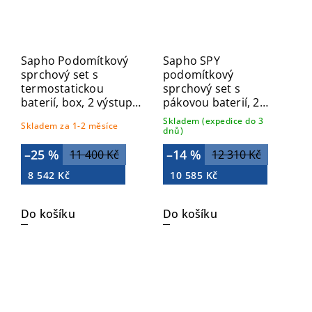
Sapho Podomítkový
Sapho SPY
sprchový set s
podomítkový
termostatickou
sprchový set s
baterií, box, 2 výstupy,
pákovou baterií, 2
černá mat RH396B-01
výstupy, černá
Skladem (expedice do 3
Skladem za 1-2 měsíce
PY42/15-03
dnů)
–25 %
–14 %
11 400 Kč
12 310 Kč
8 542 Kč
10 585 Kč
Do košíku
Do košíku