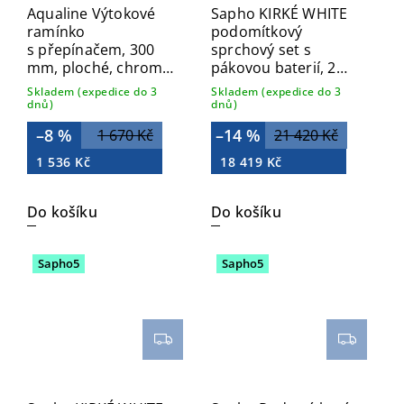
Aqualine Výtokové
Sapho KIRKÉ WHITE
ramínko
podomítkový
s přepínačem, 300
sprchový set s
mm, ploché, chrom
pákovou baterií, 2
43997
výstupy, bílá páčka,
Skladem (expedice do 3
Skladem (expedice do 3
bronz KI42BB-01
dnů)
dnů)
–8 %
–14 %
1 670 Kč
21 420 Kč
1 536 Kč
18 419 Kč
Do košíku
Do košíku
Sapho5
Sapho5