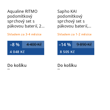
Aqualine RITMO
Sapho KAI
podomítkový
podomítkový
sprchový set s
sprchový set s
pákovou baterií, 2
pákovou baterií,
výstupy, chrom RT044
otočný přepínač, 2
Skladem za 3-4 měsíce
Skladem za 1-2 měsíce
výstupy, černá mat
KA43/15-04
–8 %
–14 %
4 400 Kč
9 890 Kč
4 048 Kč
8 505 Kč
Do košíku
Do košíku