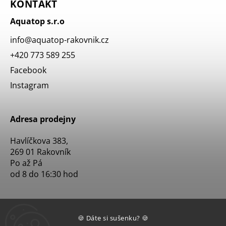
KONTAKT
Aquatop s.r.o
info
@
aquatop-rakovnik.cz
+420 773 589 255
Facebook
Instagram
Adresa prodejny
Havlíčkova 383,
269 01 Rakovník
Po až Pá
od 8 do 16:30 hod
🍪 Dáte si sušenku? 🍪