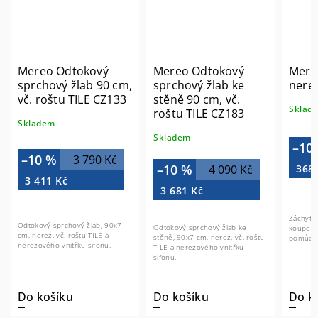
Mereo Odtokový
Mereo Odtokový
Mere
sprchový žlab 90 cm,
sprchový žlab ke
nere
vč. roštu TILE CZ133
stěně 90 cm, vč.
Sklad
roštu TILE CZ183
Skladem
Skladem
–10
–10 %
3 790 Kč
–10 %
4 090 Kč
368
3 411 Kč
3 681 Kč
Záchytn
Odtokový sprchový žlab, 90x7
Odtokový sprchový žlab ke
koupeln
cm, nerez, vč. roštu TILE a
stěně, 90x7 cm, nerez, vč. roštu
pomůcka
nerezového vnitřku sifonu.
TILE a nerezového vnitřku
sifonu.
Do košíku
Do košíku
Do k