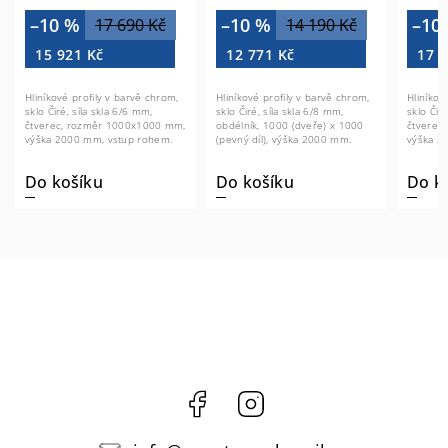
CK13933Z
–10 %
–10 %
–10
17 690 Kč
14 190 Kč
15 921 Kč
12 771 Kč
17 6
Hliníkové profily v barvě chrom,
Hliníkové profily v barvě chrom,
Hliníkov
sklo Čiré, síla skla 6/6 mm,
sklo Čiré, síla skla 6/8 mm,
sklo Čiré
čtverec, rozměr 1000x1000 mm,
obdélník, 1000 (dveře) x 1000
čtverec
výška 2000 mm, vstup rohem.
(pevný díl), výška 2000 mm.
výška 2
Do košíku
Do košíku
Do k
Facebook
Instagram