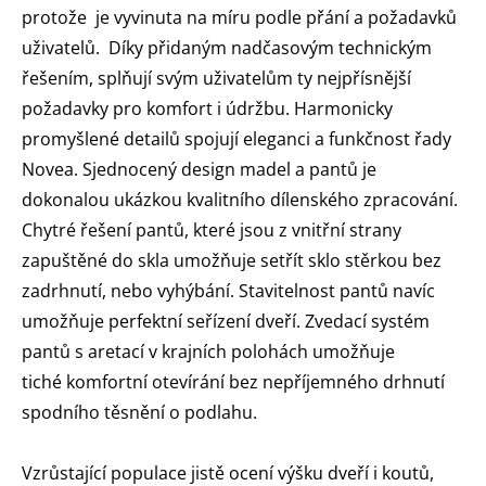
protože je vyvinuta na míru podle přání a požadavků
uživatelů. Díky přidaným nadčasovým technickým
řešením, splňují svým uživatelům ty nejpřísnější
požadavky pro komfort i údržbu. Harmonicky
promyšlené detailů spojují eleganci a funkčnost řady
Novea. Sjednocený design madel a pantů je
dokonalou ukázkou kvalitního dílenského zpracování.
Chytré řešení pantů, které jsou z vnitřní strany
zapuštěné do skla umožňuje setřít sklo stěrkou bez
zadrhnutí, nebo vyhýbání. Stavitelnost pantů navíc
umožňuje perfektní seřízení dveří. Zvedací systém
pantů s aretací v krajních polohách umožňuje
tiché komfortní otevírání bez nepříjemného drhnutí
spodního těsnění o podlahu.
Vzrůstající populace jistě ocení výšku dveří i koutů,