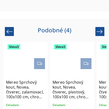
Podobné (4)
Previous
Next
Sleva5
Sleva5
Slev
Mereo Sprchový
Mereo Sprchový
Mere
kout, Novea,
kout, Novea,
kout,
čtverec, zalamovací,
čtverec, pivotový,
čtver
100x100 cm, chrom
100x100 cm, chrom
100x
ALU, sklo Čiré
ALU, sklo Čiré, dveře
ALU, 
Skladem
Skladem
Sklad
CK13833ZVR
L/P a pevný díl
CK10