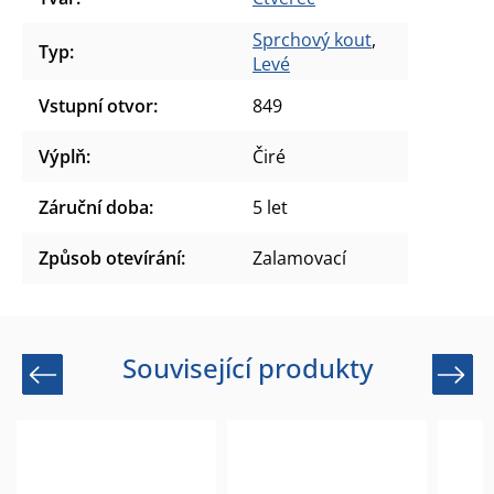
Sprchový kout
,
Typ
:
Levé
Vstupní otvor
:
849
Výplň
:
Čiré
Záruční doba
:
5 let
Způsob otevírání
:
Zalamovací
Související produkty
Previous
Next