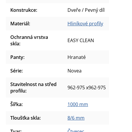
Konstrukce
:
Dveře / Pevný díl
Materiál
:
Hliníkové profily
Ochranná vrstva
EASY CLEAN
skla
:
Panty
:
Hranaté
Série
:
Novea
Stavitelnost na střed
962-975 x962-975
profilu
:
Šířka
:
1000 mm
Tloušťka skla
:
8/6 mm
Tvar
:
Čtverec