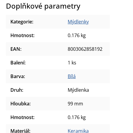
Doplňkové parametry
Kategorie
:
Mýdlenky
Hmotnost
:
0.176 kg
EAN
:
8003062858192
Balení
:
1 ks
Barva
:
Bílá
Druh
:
Mýdlenka
Hloubka
:
99 mm
Hmotnost
:
0.176 kg
Materiál
:
Keramika