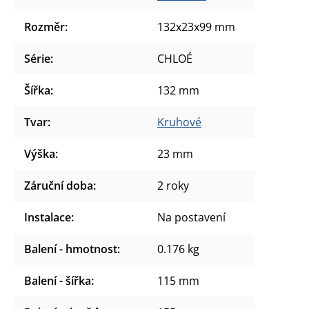
Rozměr
:
132x23x99 mm
Série
:
CHLOÉ
Šířka
:
132 mm
Tvar
:
Kruhové
Výška
:
23 mm
Záruční doba
:
2 roky
Instalace
:
Na postavení
Balení - hmotnost
:
0.176 kg
Balení - šířka
:
115 mm