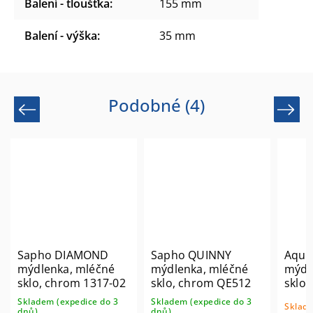
Balení - tloušťka
:
155 mm
Balení - výška
:
35 mm
Podobné (4)
Previous
Next
Sapho DIAMOND
Sapho QUINNY
Aqua
mýdlenka, mléčné
mýdlenka, mléčné
mýdl
sklo, chrom 1317-02
sklo, chrom QE512
sklo
Skladem (expedice do 3
Skladem (expedice do 3
Sklade
dnů)
dnů)