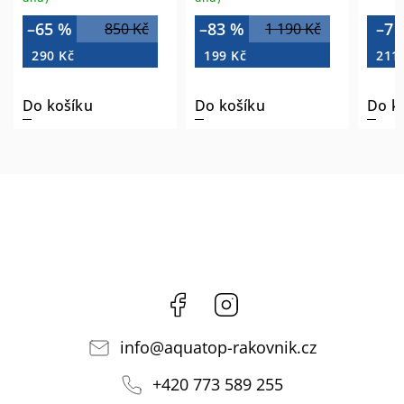
–65 %
–83 %
–7 
850 Kč
1 190 Kč
290 Kč
199 Kč
211
Do košíku
Do košíku
Do k
Facebook
Instagram
info
@
aquatop-rakovnik.cz
+420 773 589 255