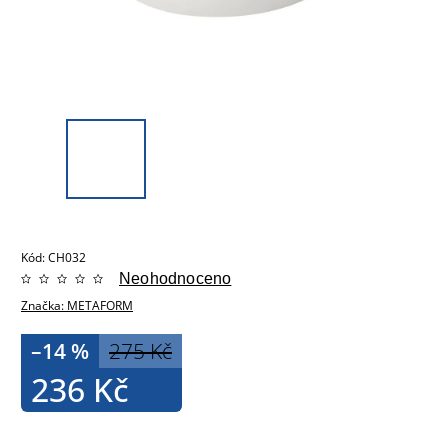
Kód:
CH032
Neohodnoceno
Značka:
METAFORM
–14 %
275 Kč
236 Kč