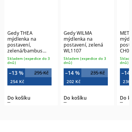
Gedy THEA
Gedy WILMA
MET
mýdlenka na
mýdlenka na
mýdl
postavení,
postavení, zelená
posta
zelená/bambus
WL1107
CH03
TH1147
Skladem (expedice do 3
Skladem (expedice do 3
Sklade
dnů)
dnů)
dnů)
–13 %
–14 %
–14
295 Kč
235 Kč
254 Kč
202 Kč
236
Do košíku
Do košíku
Do k