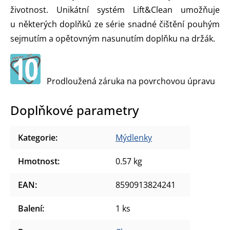
životnost. Unikátní systém Lift&Clean umožňuje
u některých doplňků ze série snadné čištění pouhým
sejmutím a opětovným nasunutím doplňku na držák.
Prodloužená záruka na povrchovou úpravu
Doplňkové parametry
Kategorie
:
Mýdlenky
Hmotnost
:
0.57 kg
EAN
:
8590913824241
Balení
:
1 ks