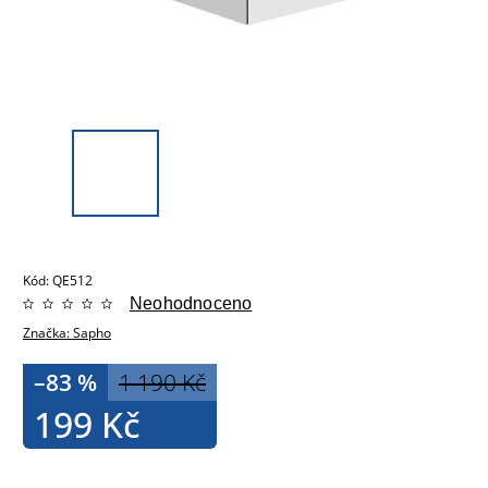
Kód:
QE512
Neohodnoceno
Značka:
Sapho
–83 %
1 190 Kč
199 Kč