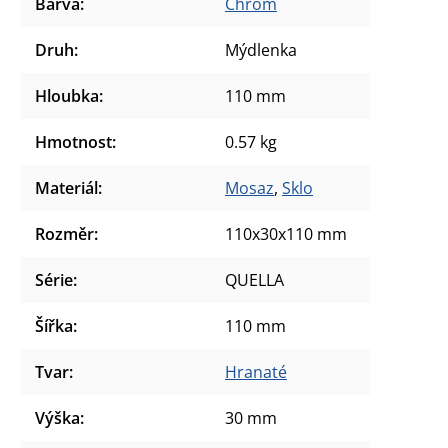
Barva
:
Chrom
Druh
:
Mýdlenka
Hloubka
:
110 mm
Hmotnost
:
0.57 kg
Materiál
:
Mosaz
,
Sklo
Rozměr
:
110x30x110 mm
Série
:
QUELLA
Šířka
:
110 mm
Tvar
:
Hranaté
Výška
:
30 mm