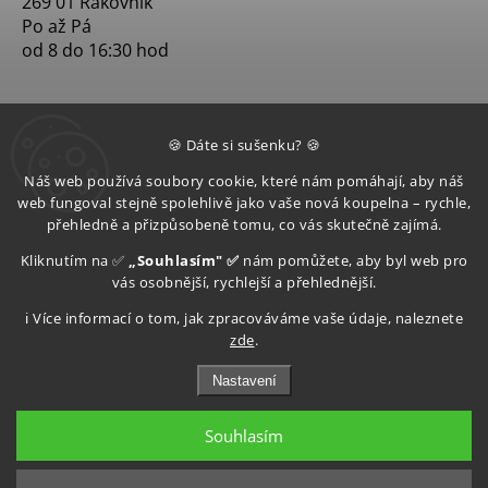
269 01 Rakovník
Po až Pá
od 8 do 16:30 hod
🍪 Dáte si sušenku? 🍪
Náš web používá soubory cookie, které nám pomáhají, aby náš
web fungoval stejně spolehlivě jako vaše nová koupelna – rychle,
přehledně a přizpůsobeně tomu, co vás skutečně zajímá.
Kliknutím na ✅
„Souhlasím" ✅
nám pomůžete, aby byl web pro
vás osobnější, rychlejší a přehlednější.
ℹ️ Více informací o tom, jak zpracováváme vaše údaje, naleznete
zde
.
Nastavení
Souhlasím
Copyright 2026
Aquatop s.r.o
. Všechna práva vyhrazena.
Upravit nastavení cookies