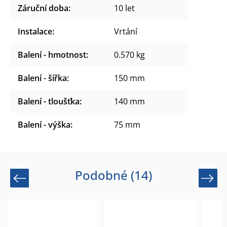
Záruční doba
:
10 let
Instalace
:
Vrtání
Balení - hmotnost
:
0.570 kg
Balení - šířka
:
150 mm
Balení - tloušťka
:
140 mm
Balení - výška
:
75 mm
Podobné (14)
Previous
Next