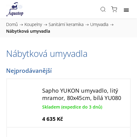
Domů
/
Koupelny
/
Sanitární keramika
/
Umyvadla
/
Nábytková umyvadla
Nábytková umyvadla
Nejprodávanější
Sapho YUKON umyvadlo, litý
mramor, 80x45cm, bílá YU080
Skladem (expedice do 3 dnů)
4 635 Kč