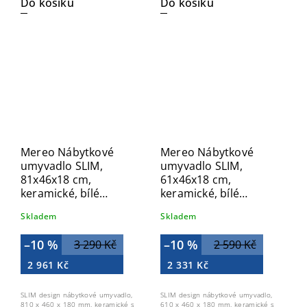
Do košíku
Do košíku
Mereo Nábytkové
Mereo Nábytkové
umyvadlo SLIM,
umyvadlo SLIM,
81x46x18 cm,
61x46x18 cm,
keramické, bílé
keramické, bílé
UC8146
UC6146
Skladem
Skladem
–10 %
–10 %
3 290 Kč
2 590 Kč
2 961 Kč
2 331 Kč
SLIM design nábytkové umyvadlo,
SLIM design nábytkové umyvadlo,
810 x 460 x 180 mm, keramické s
610 x 460 x 180 mm, keramické s