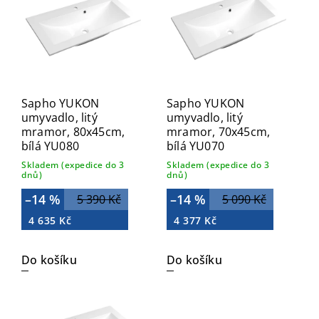
Abecedně
Sapho YUKON
Sapho YUKON
umyvadlo, litý
umyvadlo, litý
mramor, 80x45cm,
mramor, 70x45cm,
bílá YU080
bílá YU070
Skladem (expedice do 3
Skladem (expedice do 3
dnů)
dnů)
–14 %
–14 %
5 390 Kč
5 090 Kč
4 635 Kč
4 377 Kč
Do košíku
Do košíku