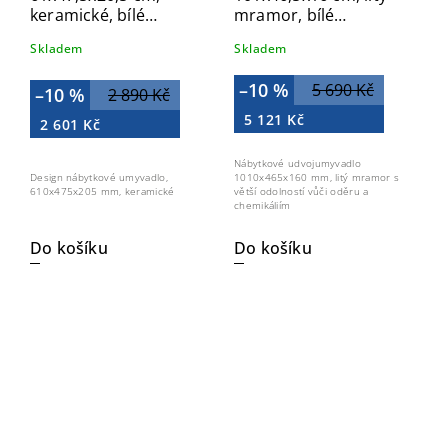
keramické, bílé
mramor, bílé
UC6148
UCM10147D
Skladem
Skladem
–10 %
5 690 Kč
–10 %
2 890 Kč
5 121 Kč
2 601 Kč
Nábytkové udvojumyvadlo
1010x465x160 mm, litý mramor s
Design nábytkové umyvadlo,
větší odolností vůči oděru a
610x475x205 mm, keramické
chemikáliím
Do košíku
Do košíku