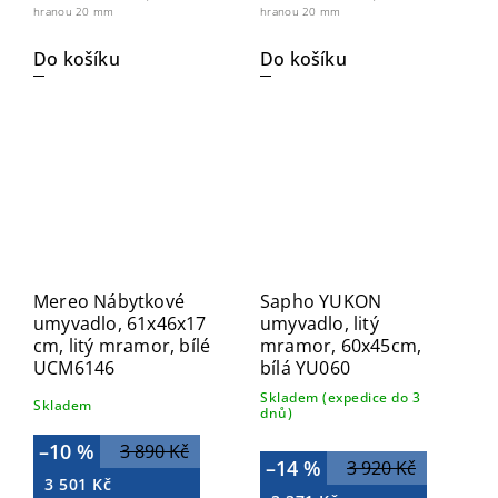
hranou 20 mm
hranou 20 mm
Do košíku
Do košíku
Mereo Nábytkové
Sapho YUKON
umyvadlo, 61x46x17
umyvadlo, litý
cm, litý mramor, bílé
mramor, 60x45cm,
UCM6146
bílá YU060
Skladem (expedice do 3
Skladem
dnů)
–10 %
3 890 Kč
–14 %
3 920 Kč
3 501 Kč