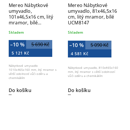
Mereo Nábytkové
Mereo Nábytkové
umyvadlo,
umyvadlo, 81x46,5x16
101x46,5x16 cm, litý
cm, litý mramor, bílé
mramor, bílé
UCM8147
UCM10147
Skladem
Skladem
–10 %
5 690 Kč
–10 %
5 090 Kč
5 121 Kč
4 581 Kč
Nábytkové umyvadlo
Nábytkové umyvadlo, 810x465x160
1010x465x160 mm, litý mramor s
mm, litý mramor s větší odolností
větší odolností vůči oděru a
vůči oděru a chemikáliím
chemikáliím
Do košíku
Do košíku