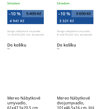
UC10148
UC8148
Skladem
Skladem
–10 %
–10 %
5 490 Kč
3 690 Kč
4 941 Kč
3 321 Kč
Design nábytkové umyvadlo,
Design nábytkové umyvadlo,
1010x475x205 mm, keramické
810x475x205 mm, keramické
Do košíku
Do košíku
Mereo Nábytkové
Mereo Nábytkové
umyvadlo,
dvojumyvadlo,
61x47,5x20,5 cm,
101x46,5x16 cm, litý