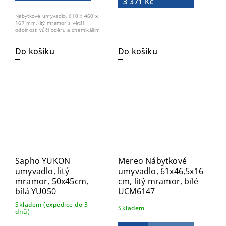
3 371 Kč
Nábytkové umyvadlo, 610 x 460 x
167 mm, litý mramor s větší
odolností vůči oděru a chemikáliím
Do košíku
Do košíku
Sapho YUKON
Mereo Nábytkové
umyvadlo, litý
umyvadlo, 61x46,5x16
mramor, 50x45cm,
cm, litý mramor, bílé
bílá YU050
UCM6147
Skladem (expedice do 3
Skladem
dnů)