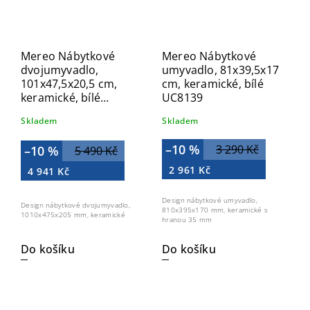
Mereo Nábytkové
Mereo Nábytkové
dvojumyvadlo,
umyvadlo, 81x39,5x17
101x47,5x20,5 cm,
cm, keramické, bílé
keramické, bílé
UC8139
UC10148D
Skladem
Skladem
–10 %
3 290 Kč
–10 %
5 490 Kč
2 961 Kč
4 941 Kč
Design nábytkové umyvadlo,
Design nábytkové dvojumyvadlo,
810x395x170 mm, keramické s
1010x475x205 mm, keramické
hranou 35 mm
Do košíku
Do košíku