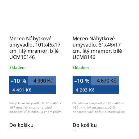
Mereo Nábytkové
Mereo Nábytkové
umyvadlo, 101x46x17
umyvadlo, 81x46x17
cm, litý mramor, bílé
cm, litý mramor, bílé
UCM10146
UCM8146
Skladem
Skladem
–10 %
–10 %
4 990 Kč
4 670 Kč
4 491 Kč
4 203 Kč
Nábytkové umyvadlo 1010 x 460 x
Nábytkové umyvadlo, 810 x 460 x
167 mm, litý mramor s větší
167 mm, litý mramor s větší
odolností vůči oděru a chemikáliím
odolností vůči oděru a chemikáliím
Do košíku
Do košíku