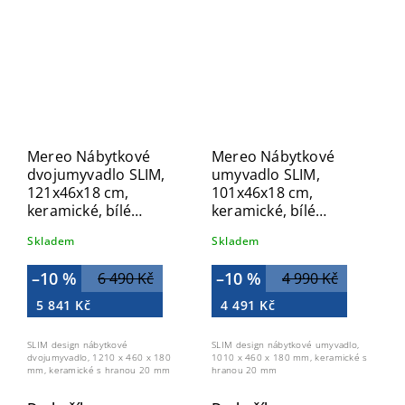
Mereo Nábytkové
Mereo Nábytkové
dvojumyvadlo SLIM,
umyvadlo SLIM,
121x46x18 cm,
101x46x18 cm,
keramické, bílé
keramické, bílé
UC12146D
UC10146
Skladem
Skladem
–10 %
–10 %
6 490 Kč
4 990 Kč
5 841 Kč
4 491 Kč
SLIM design nábytkové
SLIM design nábytkové umyvadlo,
dvojumyvadlo, 1210 x 460 x 180
1010 x 460 x 180 mm, keramické s
mm, keramické s hranou 20 mm
hranou 20 mm