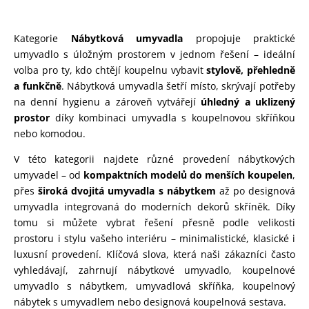
Kategorie
Nábytková umyvadla
propojuje praktické
umyvadlo s úložným prostorem v jednom řešení – ideální
volba pro ty, kdo chtějí koupelnu vybavit
stylově, přehledně
a funkčně
. Nábytková umyvadla šetří místo, skrývají potřeby
na denní hygienu a zároveň vytvářejí
úhledný a uklizený
prostor
díky kombinaci umyvadla s koupelnovou skříňkou
nebo komodou.
V této kategorii najdete různé provedení nábytkových
umyvadel – od
kompaktních modelů do menších koupelen
,
přes
široká dvojitá umyvadla s nábytkem
až po designová
umyvadla integrovaná do moderních dekorů skříněk. Díky
tomu si můžete vybrat řešení přesně podle velikosti
prostoru i stylu vašeho interiéru – minimalistické, klasické i
luxusní provedení. Klíčová slova, která naši zákazníci často
vyhledávají, zahrnují nábytkové umyvadlo, koupelnové
umyvadlo s nábytkem, umyvadlová skříňka, koupelnový
nábytek s umyvadlem nebo designová koupelnová sestava.