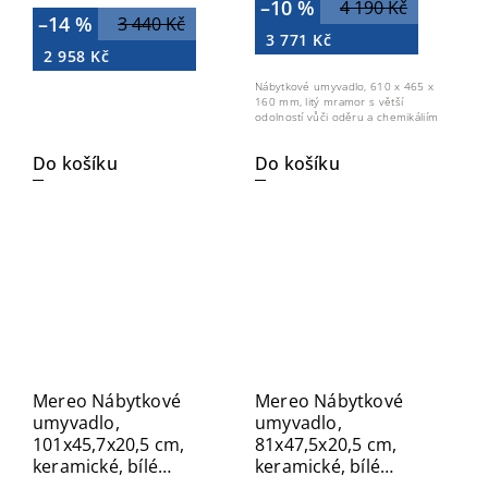
–10 %
4 190 Kč
–14 %
3 440 Kč
3 771 Kč
2 958 Kč
Nábytkové umyvadlo, 610 x 465 x
160 mm, litý mramor s větší
odolností vůči oděru a chemikáliím
Do košíku
Do košíku
Mereo Nábytkové
Mereo Nábytkové
umyvadlo,
umyvadlo,
101x45,7x20,5 cm,
81x47,5x20,5 cm,
keramické, bílé
keramické, bílé