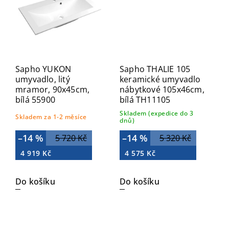
Sapho YUKON
Sapho THALIE 105
umyvadlo, litý
keramické umyvadlo
mramor, 90x45cm,
nábytkové 105x46cm,
bílá 55900
bílá TH11105
Skladem (expedice do 3
Skladem za 1-2 měsíce
dnů)
–14 %
–14 %
5 720 Kč
5 320 Kč
4 919 Kč
4 575 Kč
Do košíku
Do košíku