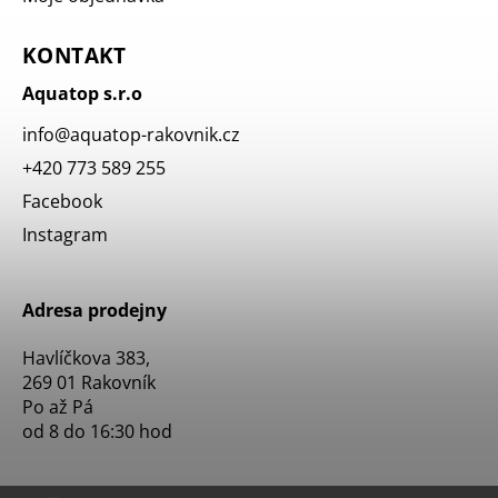
KONTAKT
Aquatop s.r.o
info
@
aquatop-rakovnik.cz
+420 773 589 255
Facebook
Instagram
Adresa prodejny
Havlíčkova 383,
269 01 Rakovník
Po až Pá
od 8 do 16:30 hod