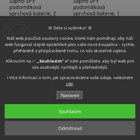
Sapho SPY
Sapho SPY
podomítková
podomítková
sprchová baterie, 2
sprchová baterie, 1
výstupy, chrom PY42
výstup, chrom PY41
🍪 Dáte si sušenku? 🍪
Skladem (expedice do 3
Skladem (expedice do 3
dnů)
dnů)
Náš web používá soubory cookie, které nám pomáhají, aby náš
–14 %
–14 %
4 690 Kč
3 290 Kč
web fungoval stejně spolehlivě jako vaše nová koupelna – rychle,
přehledně a přizpůsobeně tomu, co vás skutečně zajímá.
4 033 Kč
2 829 Kč
Kliknutím na ✅
„Souhlasím" ✅
nám pomůžete, aby byl web pro
vás osobnější, rychlejší a přehlednější.
Do košíku
Do košíku
ℹ️ Více informací o tom, jak zpracováváme vaše údaje, naleznete
zde
.
Načíst 60 dalších
Nastavení
1
4
Souhlasím
Nahoru
Odmítnout
Kategorie
Podomítkové baterie
přináší moderní, čisté a