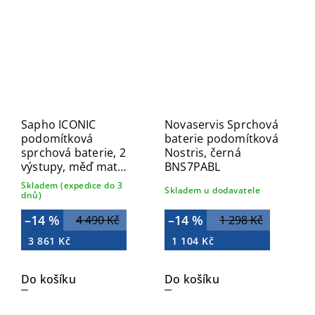
Sapho ICONIC
Novaservis Sprchová
podomítková
baterie podomítková
sprchová baterie, 2
Nostris, černá
výstupy, měď mat
BNS7PABL
AF042PG
Skladem (expedice do 3
Skladem u dodavatele
dnů)
–14 %
–14 %
4 490 Kč
1 298 Kč
3 861 Kč
1 104 Kč
Do košíku
Do košíku