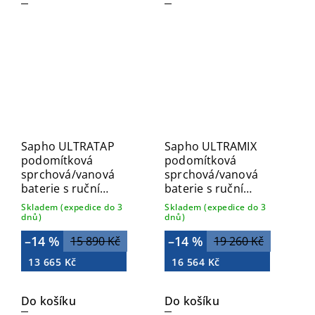
Sapho ULTRATAP
Sapho ULTRAMIX
podomítková
podomítková
sprchová/vanová
sprchová/vanová
baterie s ruční
baterie s ruční
sprchou, 2 výstupy,
sprchou, 2 výstupy,
Skladem (expedice do 3
Skladem (expedice do 3
chrom UT045T
černá mat/zlato mat
dnů)
dnů)
UT045BG
–14 %
–14 %
15 890 Kč
19 260 Kč
13 665 Kč
16 564 Kč
Do košíku
Do košíku