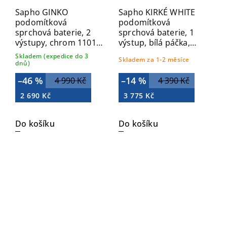
Sapho GINKO
Sapho KIRKÉ WHITE
podomítková
podomítková
sprchová baterie, 2
sprchová baterie, 1
výstupy, chrom 1101-
výstup, bílá páčka,
42
zlato KI41BZ
Skladem (expedice do 3
Skladem za 1-2 měsíce
dnů)
–46 %
–14 %
4 990 Kč
4 390 Kč
2 690 Kč
3 775 Kč
Do košíku
Do košíku