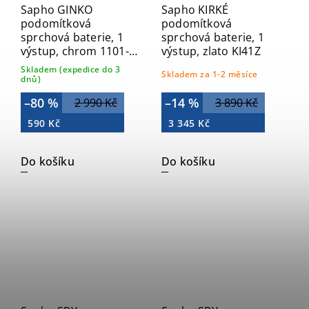
Sapho GINKO
Sapho KIRKÉ
podomítková
podomítková
sprchová baterie, 1
sprchová baterie, 1
výstup, chrom 1101-
výstup, zlato KI41Z
41
Skladem (expedice do 3
Skladem za 1-2 měsíce
dnů)
–80 %
–14 %
2 990 Kč
3 890 Kč
590 Kč
3 345 Kč
Do košíku
Do košíku