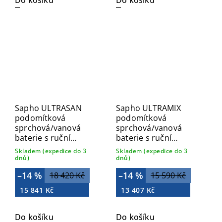
Do košíku
Do košíku
Sapho ULTRASAN
Sapho ULTRAMIX
podomítková
podomítková
sprchová/vanová
sprchová/vanová
baterie s ruční
baterie s ruční
sprchou, 2 výstupy,
sprchou, 2 výstupy,
Skladem (expedice do 3
Skladem (expedice do 3
černá mat/chrom
chrom UT045
dnů)
dnů)
UT045VBC
–14 %
–14 %
18 420 Kč
15 590 Kč
15 841 Kč
13 407 Kč
Do košíku
Do košíku