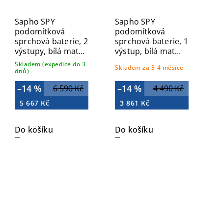
Sapho SPY
Sapho SPY
podomítková
podomítková
sprchová baterie, 2
sprchová baterie, 1
výstupy, bílá mat
výstup, bílá mat
PY42/14
PY41/14
Skladem (expedice do 3
Skladem za 3-4 měsíce
dnů)
–14 %
–14 %
6 590 Kč
4 490 Kč
5 667 Kč
3 861 Kč
Do košíku
Do košíku