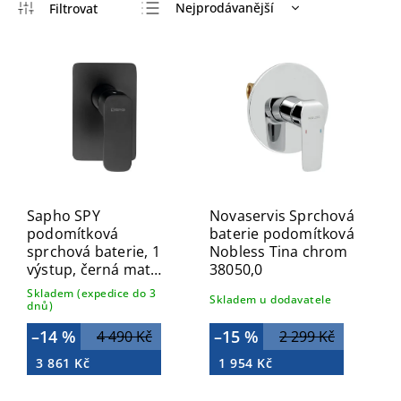
Nejprodávanější
Nejlevnější
Nejdražší
Abecedně
Sapho SPY
Novaservis Sprchová
podomítková
baterie podomítková
sprchová baterie, 1
Nobless Tina chrom
výstup, černá mat
38050,0
PY41/15
Skladem (expedice do 3
Skladem u dodavatele
dnů)
–14 %
–15 %
4 490 Kč
2 299 Kč
3 861 Kč
1 954 Kč