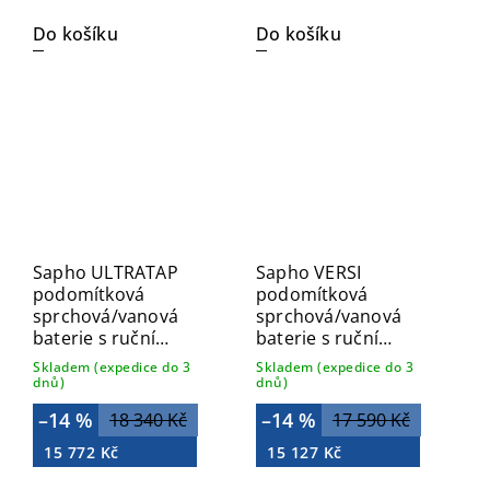
Do košíku
Do košíku
Sapho ULTRATAP
Sapho VERSI
podomítková
podomítková
sprchová/vanová
sprchová/vanová
baterie s ruční
baterie s ruční
sprchou, 2 výstupy,
sprchou, 2 výstupy,
Skladem (expedice do 3
Skladem (expedice do 3
černá mat/chrom
chrom RV052
dnů)
dnů)
UT045TBC
–14 %
–14 %
18 340 Kč
17 590 Kč
15 772 Kč
15 127 Kč