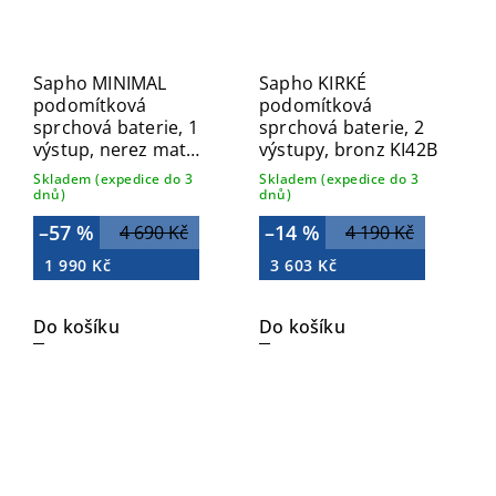
Sapho MINIMAL
Sapho KIRKÉ
podomítková
podomítková
sprchová baterie, 1
sprchová baterie, 2
výstup, nerez mat
výstupy, bronz KI42B
MI041
Skladem (expedice do 3
Skladem (expedice do 3
dnů)
dnů)
–57 %
–14 %
4 690 Kč
4 190 Kč
1 990 Kč
3 603 Kč
Do košíku
Do košíku