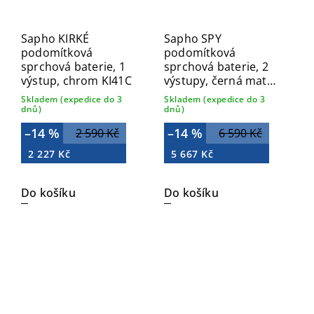
Sapho KIRKÉ
Sapho SPY
podomítková
podomítková
sprchová baterie, 1
sprchová baterie, 2
výstup, chrom KI41C
výstupy, černá mat
PY42/15
Skladem (expedice do 3
Skladem (expedice do 3
dnů)
dnů)
–14 %
–14 %
2 590 Kč
6 590 Kč
2 227 Kč
5 667 Kč
Do košíku
Do košíku