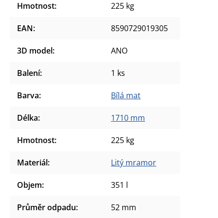
Hmotnost
:
225 kg
EAN
:
8590729019305
3D model
:
ANO
Balení
:
1 ks
Barva
:
Bílá mat
Délka
:
1710 mm
Hmotnost
:
225 kg
Materiál
:
Litý mramor
Objem
:
351 l
Průměr odpadu
:
52 mm