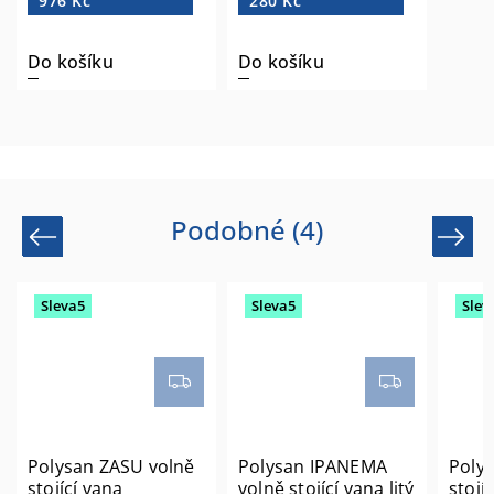
976 Kč
280 Kč
Do košíku
Do košíku
Podobné (4)
Previous
Next
Sleva5
Sleva5
Slev
Polysan ZASU volně
Polysan IPANEMA
Poly
stojící vana
volně stojící vana litý
stojíc