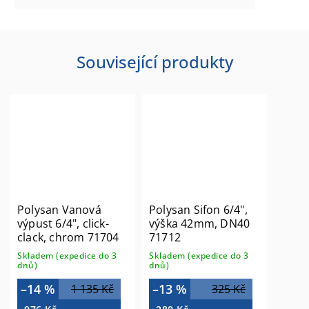
Související produkty
Polysan Vanová
Polysan Sifon 6/4",
výpust 6/4", click-
výška 42mm, DN40
clack, chrom 71704
71712
Skladem (expedice do 3
Skladem (expedice do 3
dnů)
dnů)
–14 %
–13 %
1 135 Kč
325 Kč