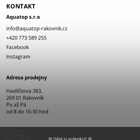
KONTAKT
Aquatop s.r.o
info
@
aquatop-rakovnik.cz
+420 773 589 255
Facebook
Instagram
Adresa prodejny
Havlíčkova 383,
269 01 Rakovník
Po až Pá
od 8 do 16:30 hod
🍪 Dáte si sušenku? 🍪