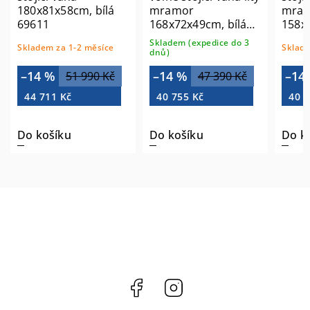
180x81x58cm, bílá
mramor
mra
69611
168x72x49cm, bílá
158x
69911
8251
Skladem (expedice do 3
Skladem za 1-2 měsíce
Sklade
dnů)
–14 %
–14 %
–14
51 990 Kč
47 390 Kč
44 711 Kč
40 755 Kč
40 9
Do košíku
Do košíku
Do k
Facebook
Instagram