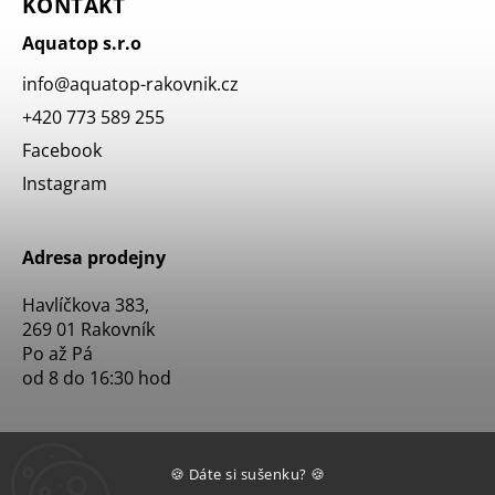
KONTAKT
Aquatop s.r.o
info
@
aquatop-rakovnik.cz
+420 773 589 255
Facebook
Instagram
Adresa prodejny
Havlíčkova 383,
269 01 Rakovník
Po až Pá
od 8 do 16:30 hod
🍪 Dáte si sušenku? 🍪