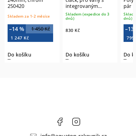
250420
integrovaným
pár 
přepadem, chrom
Skladem (expedice do 3
Sklade
Skladem za 1-2 měsíce
TF5005
dnů)
dnů)
–14 %
–13
1 450 Kč
830 Kč
1 247 Kč
799
Do košíku
Do košíku
Do k
Facebook
Instagram
info
@
aquatop-rakovnik.cz