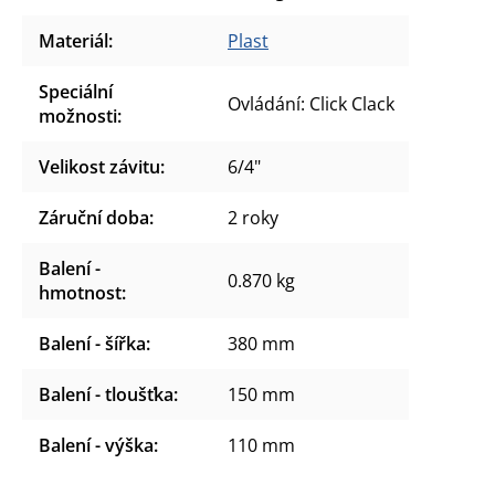
Materiál
:
Plast
Speciální
Ovládání: Click Clack
možnosti
:
Velikost závitu
:
6/4"
Záruční doba
:
2 roky
Balení -
0.870 kg
hmotnost
:
Balení - šířka
:
380 mm
Balení - tloušťka
:
150 mm
Balení - výška
:
110 mm