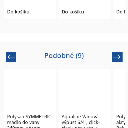
Do košíku
Do košíku
Do k
Podobné (9)
Previous
Next
Polysan SYMMETRIC
Aqualine Vanová
Poly
madlo do vany
výpust 6/4", click-
akryl
240mm, chrom
clack, pro vany s
Polys