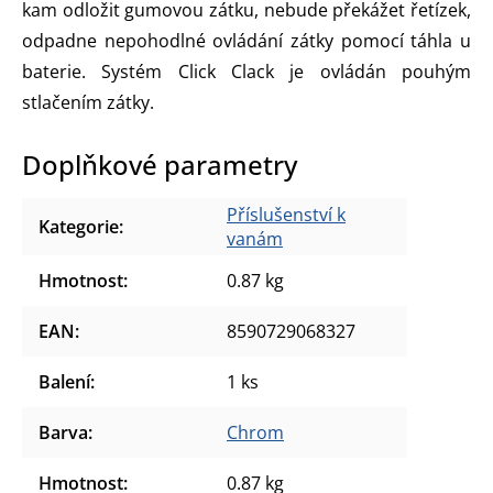
kam odložit gumovou zátku, nebude překážet řetízek,
odpadne nepohodlné ovládání zátky pomocí táhla u
baterie. Systém Click Clack je ovládán pouhým
stlačením zátky.
Doplňkové parametry
Příslušenství k
Kategorie
:
vanám
Hmotnost
:
0.87 kg
EAN
:
8590729068327
Balení
:
1 ks
Barva
:
Chrom
Hmotnost
:
0.87 kg