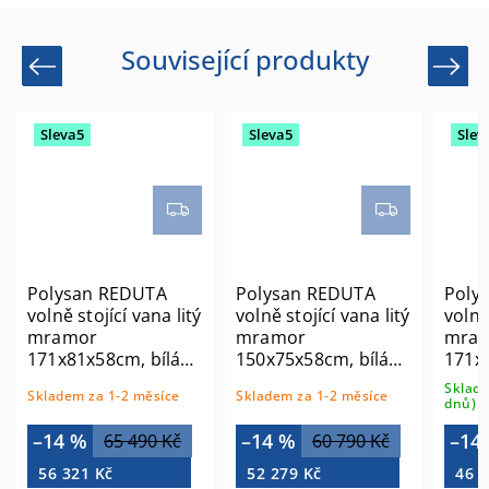
Související produkty
Previous
Next
Sleva5
Sleva5
Slev
Polysan REDUTA
Polysan REDUTA
Poly
volně stojící vana litý
volně stojící vana litý
volně
mramor
mramor
mra
171x81x58cm, bílá
150x75x58cm, bílá
171x
mat 71842MAT
mat 71843MAT
7184
Sklade
Skladem za 1-2 měsíce
Skladem za 1-2 měsíce
dnů)
–14 %
–14 %
–14
65 490 Kč
60 790 Kč
56 321 Kč
52 279 Kč
46 9