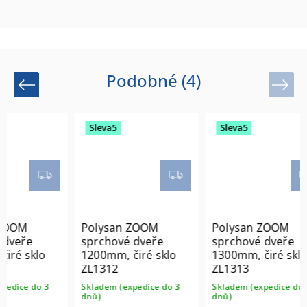
Podobné (4)
Previous
Next
Sleva5
Sleva5
Polysan ZOOM
Polysan ZOOM
e
sprchové dveře
sprchové dveře
klo
1200mm, čiré sklo
1300mm, čiré sklo
ZL1312
ZL1313
do 3
Skladem (expedice do 3
Skladem (expedice do 3
dnů)
dnů)