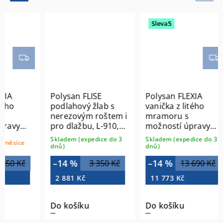
Sleva5
Polysan FLISE
Polysan FLEXIA
o
podlahový žlab s
vanička z litého
nerezovým roštem i
mramoru s
vy
pro dlažbu, L-910,
možností úpravy
DN50 73691
rozměru, 160x75cm
Skladem (expedice do 3
Skladem (expedice do 3
síce
920
72921
dnů)
dnů)
–14 %
–14 %
 Kč
3 350 Kč
13 690 Kč
2 881 Kč
11 773 Kč
Do košíku
Do košíku