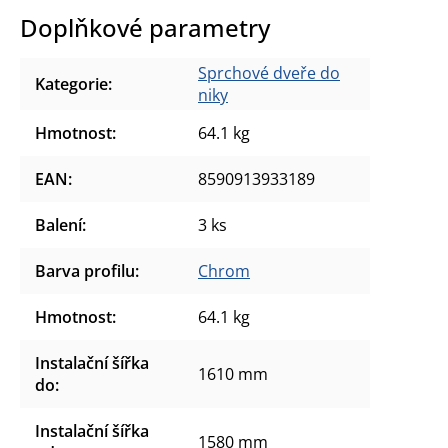
Doplňkové parametry
Sprchové dveře do
Kategorie
:
niky
Hmotnost
:
64.1 kg
EAN
:
8590913933189
Balení
:
3 ks
Barva profilu
:
Chrom
Hmotnost
:
64.1 kg
Instalační šířka
1610 mm
do
:
Instalační šířka
1580 mm