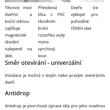
Dveře lze
Těsnost mezi
Přetoková
vyklopit pro
dveřmi a
lišta s PVC
pohodlné
boční stěnou
těsněním
čištění skel.
zajišťuje
brání
magnetické
rozstřiku vody
těsnění
mimo
nalepené na
sprchový
skle.
kout.
Směr otevírání - univerzální
Instalace je možná s levým nebo pravým otevíráním
dveří.
Antidrop
Antidrop je povrchová úprava skla pro jeho snadnou