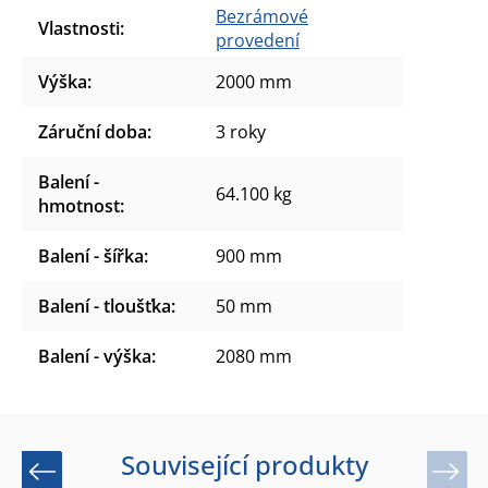
Bezrámové
Vlastnosti
:
provedení
Výška
:
2000 mm
Záruční doba
:
3 roky
Balení -
64.100 kg
hmotnost
:
Balení - šířka
:
900 mm
Balení - tloušťka
:
50 mm
Balení - výška
:
2080 mm
Související produkty
Previous
Next