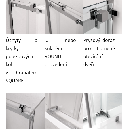
Úchyty a
... nebo
Pryžový doraz
krytky
kulatém
pro tlumené
pojezdových
ROUND
otevírání
kol
provedení.
dveří.
v hranatém
SQUARE...