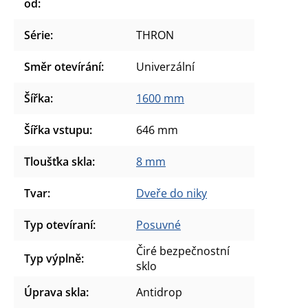
od
:
Série
:
THRON
Směr otevírání
:
Univerzální
Šířka
:
1600 mm
Šířka vstupu
:
646 mm
Tloušťka skla
:
8 mm
Tvar
:
Dveře do niky
Typ otevíraní
:
Posuvné
Čiré bezpečnostní
Typ výplně
:
sklo
Úprava skla
:
Antidrop