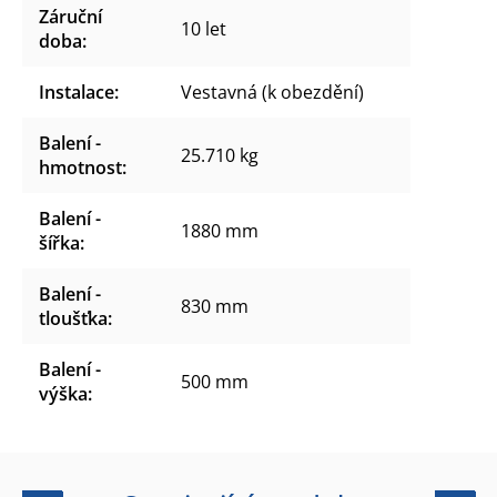
Záruční
10 let
doba
:
Instalace
:
Vestavná (k obezdění)
Balení -
25.710 kg
hmotnost
:
Balení -
1880 mm
šířka
:
Balení -
830 mm
tloušťka
:
Balení -
500 mm
výška
: