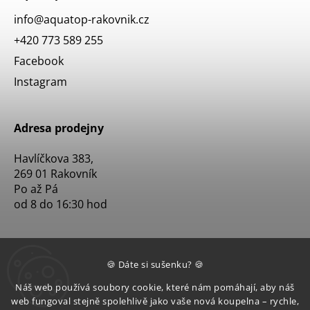
info
@
aquatop-rakovnik.cz
+420 773 589 255
Facebook
Instagram
Adresa prodejny
Havlíčkova 383,
269 01 Rakovník
Po až Pá
od 8 do 16:30 hod
🍪 Dáte si sušenku? 🍪
Náš web používá soubory cookie, které nám pomáhají, aby náš
web fungoval stejně spolehlivě jako vaše nová koupelna – rychle,