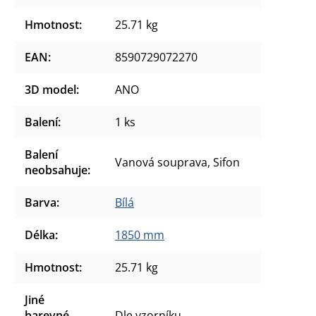
Hmotnost
:
25.71 kg
EAN
:
8590729072270
3D model
:
ANO
Balení
:
1 ks
Balení
Vanová souprava, Sifon
neobsahuje
:
Barva
:
Bílá
Délka
:
1850 mm
Hmotnost
:
25.71 kg
Jiné
barevné
Dle vzorníku