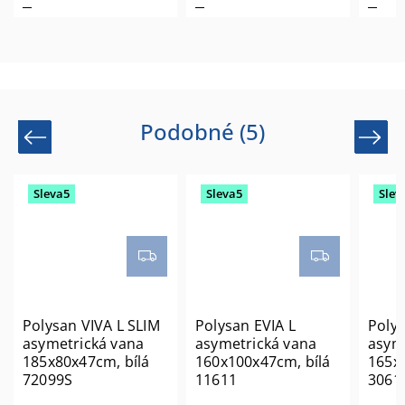
Podobné (5)
Previous
Next
Sleva5
Sleva5
Slev
Polysan VIVA L SLIM
Polysan EVIA L
Poly
asymetrická vana
asymetrická vana
asym
185x80x47cm, bílá
160x100x47cm, bílá
165x
72099S
11611
3061