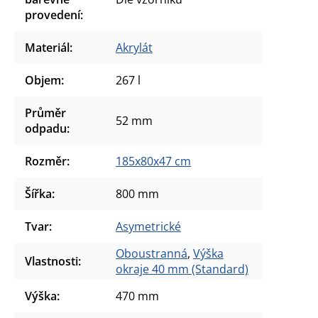
provedení
:
Materiál
:
Akrylát
Objem
:
267 l
Průměr
52 mm
odpadu
:
Rozměr
:
185x80x47 cm
Šířka
:
800 mm
Tvar
:
Asymetrické
Oboustranná
,
Výška
Vlastnosti
:
okraje 40 mm (Standard)
Výška
:
470 mm