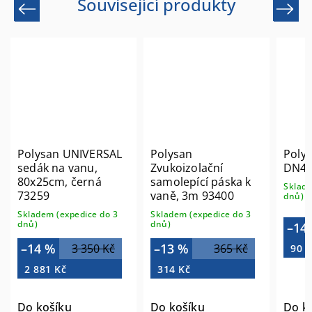
Související produkty
Previous
Next
Polysan UNIVERSAL
Polysan
Polys
sedák na vanu,
Zvukoizolační
DN40
80x25cm, černá
samolepící páska k
Sklade
73259
vaně, 3m 93400
dnů)
Skladem (expedice do 3
Skladem (expedice do 3
dnů)
dnů)
–14
–14 %
–13 %
3 350 Kč
365 Kč
90 K
2 881 Kč
314 Kč
Do košíku
Do košíku
Do k