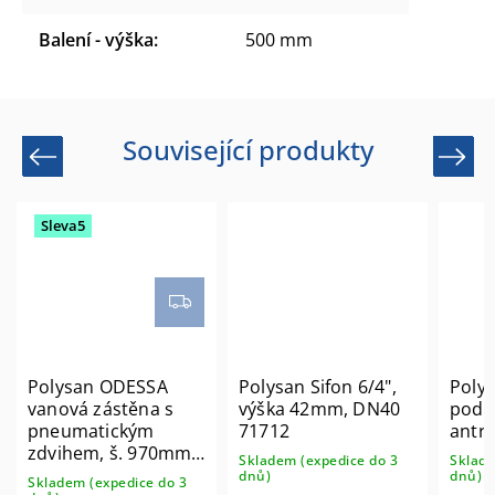
Balení - výška
:
500 mm
Související produkty
Previous
Next
Sleva5
Polysan ODESSA
Polysan Sifon 6/4",
Poly
vanová zástěna s
výška 42mm, DN40
podhl
pneumatickým
71712
antra
zdvihem, š. 970mm,
Skladem (expedice do 3
Sklade
stříbrná, čiré sklo
dnů)
dnů)
Skladem (expedice do 3