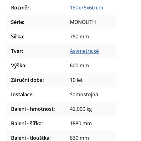
Rozměr
:
180x75x60 cm
Série
:
MONOLITH
Šířka
:
750 mm
Tvar
:
Asymetrické
Výška
:
600 mm
Záruční doba
:
10 let
Instalace
:
Samostojná
Balení - hmotnost
:
42.000 kg
Balení - šířka
:
1880 mm
Balení - tloušťka
:
830 mm