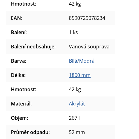
Hmotnost
:
42 kg
EAN
:
8590729078234
Balení
:
1 ks
Balení neobsahuje
:
Vanová souprava
Barva
:
Bílá/Modrá
Délka
:
1800 mm
Hmotnost
:
42 kg
Materiál
:
Akrylát
Objem
:
267 l
Průměr odpadu
:
52 mm