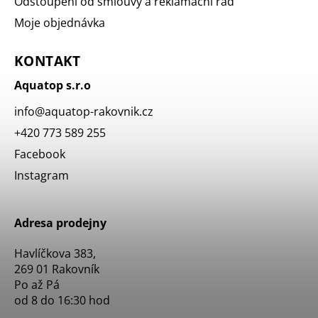
Odstoupení od smlouvy a reklamační řád
Moje objednávka
KONTAKT
Aquatop s.r.o
info
@
aquatop-rakovnik.cz
+420 773 589 255
Facebook
Instagram
Adresa prodejny
Havlíčkova 383,
269 01 Rakovník
Po až Pá
od 8 do 16:30 hod