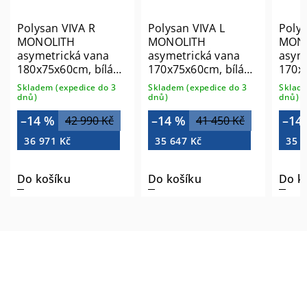
Polysan VIVA R
Polysan VIVA L
Polys
MONOLITH
MONOLITH
MON
asymetrická vana
asymetrická vana
asym
180x75x60cm, bílá
170x75x60cm, bílá
170x
72129M
70119M
7811
Skladem (expedice do 3
Skladem (expedice do 3
Sklade
dnů)
dnů)
dnů)
–14 %
–14 %
–14
42 990 Kč
41 450 Kč
36 971 Kč
35 647 Kč
35 6
Do košíku
Do košíku
Do k