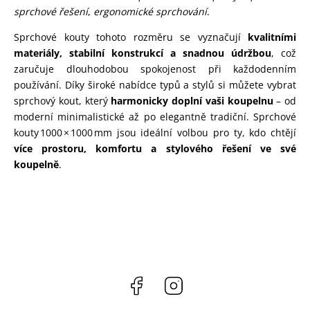
sprchové řešení
,
ergonomické sprchování
.
Sprchové kouty tohoto rozměru se vyznačují
kvalitními
materiály, stabilní konstrukcí a snadnou údržbou
, což
zaručuje dlouhodobou spokojenost při každodenním
používání. Díky široké nabídce typů a stylů si můžete vybrat
sprchový kout, který
harmonicky doplní vaši koupelnu
– od
moderní minimalistické až po elegantně tradiční. Sprchové
kouty 1000 × 1000 mm jsou ideální volbou pro ty, kdo chtějí
více prostoru, komfortu a stylového řešení ve své
koupelně
.
Facebook
Instagram