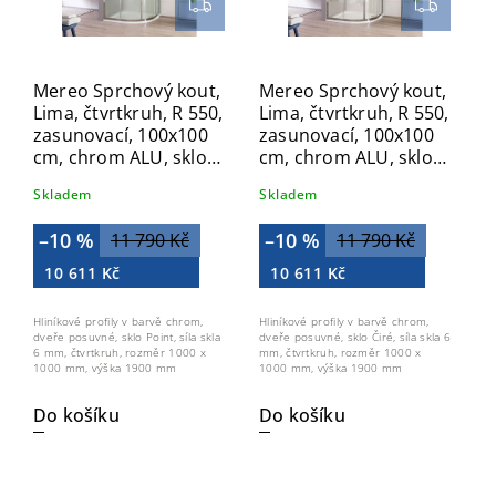
Mereo Sprchový kout,
Mereo Sprchový kout,
Lima, čtvrtkruh, R 550,
Lima, čtvrtkruh, R 550,
zasunovací, 100x100
zasunovací, 100x100
cm, chrom ALU, sklo
cm, chrom ALU, sklo
Point CK608B62K
Čiré CK608B63K
Skladem
Skladem
–10 %
–10 %
11 790 Kč
11 790 Kč
10 611 Kč
10 611 Kč
Hliníkové profily v barvě chrom,
Hliníkové profily v barvě chrom,
dveře posuvné, sklo Point, síla skla
dveře posuvné, sklo Čiré, síla skla 6
6 mm, čtvrtkruh, rozměr 1000 x
mm, čtvrtkruh, rozměr 1000 x
1000 mm, výška 1900 mm
1000 mm, výška 1900 mm
Do košíku
Do košíku