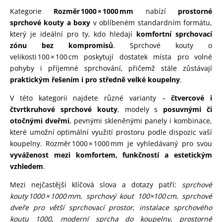
Kategorie
Rozměr 1000 × 1000 mm
nabízí
prostorné
sprchové kouty a boxy
v oblíbeném standardním formátu,
který je ideální pro ty, kdo hledají
komfortní sprchovací
zónu bez kompromisů
. Sprchové kouty o
velikosti 100 × 100 cm poskytují dostatek místa pro volné
pohyby i příjemné sprchování, přičemž stále zůstávají
praktickým řešením i pro středně velké koupelny
.
V této kategorii najdete různé varianty –
čtvercové i
čtvrtkruhové sprchové kouty
, modely s
posuvnými či
otočnými dveřmi
, pevnými skleněnými panely i kombinace,
které umožní optimální využití prostoru podle dispozic vaší
koupelny. Rozměr 1000 × 1000 mm je vyhledávaný pro svou
vyváženost mezi komfortem, funkčností a estetickým
vzhledem
.
Mezi nejčastější klíčová slova a dotazy patří:
sprchové
kouty 1000 × 1000 mm
,
sprchový kout 100×100 cm
,
sprchové
dveře pro větší sprchovací prostor
,
instalace sprchového
koutu 1000
,
moderní sprcha do koupelny
,
prostorné