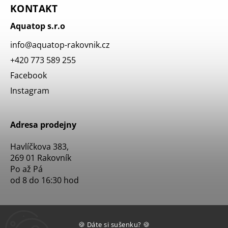
KONTAKT
Aquatop s.r.o
info
@
aquatop-rakovnik.cz
+420 773 589 255
Facebook
Instagram
Adresa prodejny
Havlíčkova 383,
269 01 Rakovník
Po až Pá
od 8 do 16:30 hod
🍪 Dáte si sušenku? 🍪