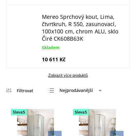
Mereo Sprchový kout, Lima,
čtvrtkruh, R 550, zasunovací,
100x100 cm, chrom ALU, sklo
Čiré CK608B63K
Skladem
10 611 Kč
Zobrazit více produktů
Nejprodávanější
Nejlevnější
Nejdražší
Sleva5
Sleva5
Abecedně