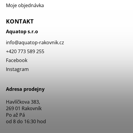
Moje objednávka
KONTAKT
Aquatop s.r.o
info
@
aquatop-rakovnik.cz
+420 773 589 255
Facebook
Instagram
Adresa prodejny
Havlíčkova 383,
269 01 Rakovník
Po až Pá
od 8 do 16:30 hod