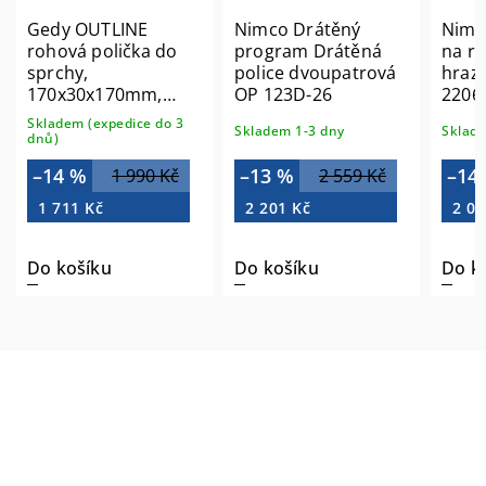
Gedy OUTLINE
Nimco Drátěný
Nimc
rohová polička do
program Drátěná
na ru
sprchy,
police dvoupatrová
hraz
170x30x170mm,
OP 123D-26
2206
chrom 3283
Skladem (expedice do 3
Skladem 1-3 dny
Sklade
dnů)
–14 %
–13 %
–14
1 990 Kč
2 559 Kč
1 711 Kč
2 201 Kč
2 06
Do košíku
Do košíku
Do k