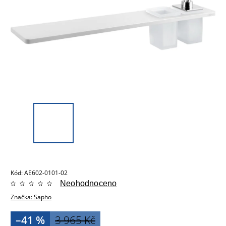
Kód:
AE602-0101-02
Neohodnoceno
Značka:
Sapho
–41 %
3 965 Kč