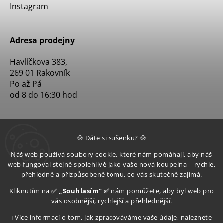
Instagram
Adresa prodejny
Havlíčkova 383,
269 01 Rakovník
Po až Pá
od 8 do 16:30 hod
🍪 Dáte si sušenku? 🍪
Náš web používá soubory cookie, které nám pomáhají, aby náš
web fungoval stejně spolehlivě jako vaše nová koupelna – rychle,
přehledně a přizpůsobeně tomu, co vás skutečně zajímá.
Kliknutím na ✅
„Souhlasím" ✅
nám pomůžete, aby byl web pro
vás osobnější, rychlejší a přehlednější.
ℹ️ Více informací o tom, jak zpracováváme vaše údaje, naleznete