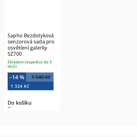
Sapho Bezdotyková
senzorová sada pro
osvětlení galerky
SZ700
Skladem (expedice do 3
dnů)
–14 %
1 540 Kč
1 324 Kč
Do košíku