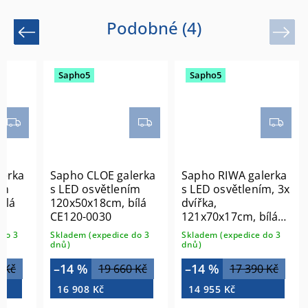
Podobné (4)
Previous
Next
Sapho5
Sapho5
lerka
Sapho CLOE galerka
Sapho RIWA galerka
ím
s LED osvětlením
s LED osvětlením, 3x
ílá
120x50x18cm, bílá
dvířka,
CE120-0030
121x70x17cm, bílá
lesk RIW120-0030
do 3
Skladem (expedice do 3
Skladem (expedice do 3
dnů)
dnů)
–14 %
–14 %
 Kč
19 660 Kč
17 390 Kč
16 908 Kč
14 955 Kč