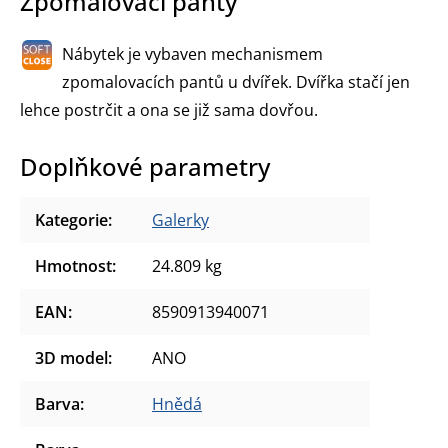
Zpomalovací panty
Nábytek je vybaven mechanismem
zpomalovacích pantů u dvířek. Dvířka stačí jen
lehce postrčit a ona se již sama dovřou.
Doplňkové parametry
Kategorie
:
Galerky
Hmotnost
:
24.809 kg
EAN
:
8590913940071
3D model
:
ANO
Barva
:
Hnědá