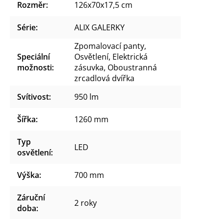
Rozměr
:
126x70x17,5 cm
Série
:
ALIX GALERKY
Zpomalovací panty,
Speciální
Osvětlení, Elektrická
možnosti
:
zásuvka, Oboustranná
zrcadlová dvířka
Svítivost
:
950 lm
Šířka
:
1260 mm
Typ
LED
osvětlení
:
Výška
:
700 mm
Záruční
2 roky
doba
: